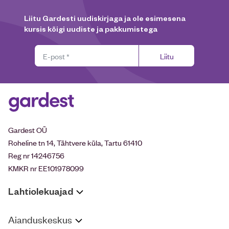
Liitu Gardesti uudiskirjaga ja ole esimesena
kursis kõigi uudiste ja pakkumistega
Liitu
Gardest OÜ
Roheline tn 14, Tähtvere küla, Tartu 61410
Reg nr 14246756
KMKR nr EE101978099
Lahtiolekuajad
Aianduskeskus