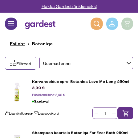
Liigu edasi põhisisu juurde
Hakka Gardesti ärikliendiks!
Gardest
Esileht
Botaniqa
Filtreeri
Karvahooldus sprei Botaniqa Love Me Long 250ml
8,90
€
Püsikliendi hind:
8,46
€
Saadaval
Lisa võrdlusesse
Lisa soovikorvi
Shampoon koertele Botaniqa For Ever Bath 250ml