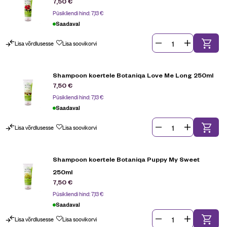
7,50
€
Püsikliendi hind:
7,13
€
Saadaval
Lisa võrdlusesse
Lisa soovikorvi
Shampoon koertele Botaniqa Love Me Long 250ml
7,50
€
Püsikliendi hind:
7,13
€
Saadaval
Lisa võrdlusesse
Lisa soovikorvi
Shampoon koertele Botaniqa Puppy My Sweet
250ml
7,50
€
Püsikliendi hind:
7,13
€
Saadaval
Lisa võrdlusesse
Lisa soovikorvi