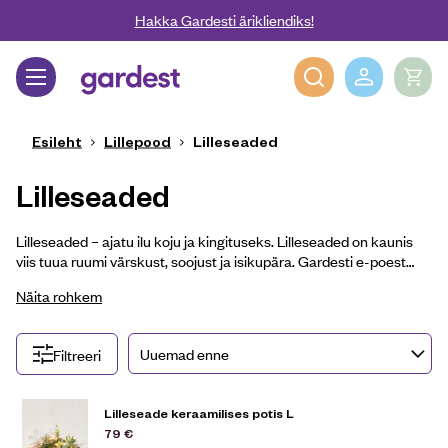
Liigu edasi põhisisu juurde
Hakka Gardesti ärikliendiks!
Gardest
Esileht
Lillepood
Lilleseaded
Lilleseaded
Lilleseaded – ajatu ilu koju ja kingituseks. Lilleseaded on kaunis
viis tuua ruumi värskust, soojust ja isikupära. Gardesti e-poest
leiad käsitööna valminud lilleseaded, mis on loodud
Näita rohkem
professionaalsete floristide poolt. Lilleseade loomisel
arvestatakse hooajalisust, värvide tasakaalu ja üldist
kompositsiooni. Iga lilleseade valmib hoole ja tähelepanuga
Filtreeri
detailidele, kasutades värskeid ja hooajaliselt sobivaid lõikelilli
ning kvaliteetseid keraamilisi anumaid. Tänu läbimõeldud
kujundusele sobivad lilleseaded suurepäraselt nii kodu
Lilleseade keraamilises potis L
kaunistamiseks, kontoriruumi kui kingituseks. Kuna lilleseaded
79
€
valmivad käsitööna, on iga lilleseade omanäoline. Vajadusel