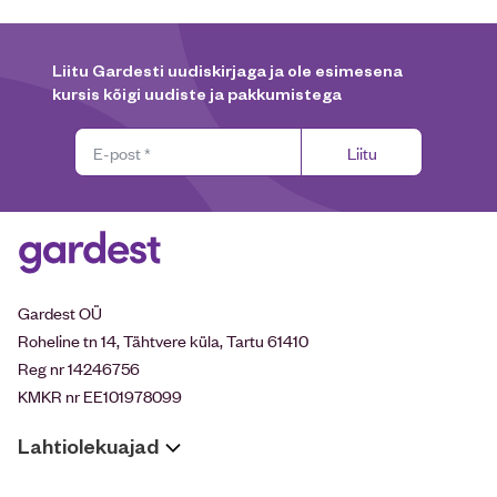
Liitu Gardesti uudiskirjaga ja ole esimesena
kursis kõigi uudiste ja pakkumistega
Liitu
Gardest OÜ
Roheline tn 14, Tähtvere küla, Tartu 61410
Reg nr 14246756
KMKR nr EE101978099
Lahtiolekuajad