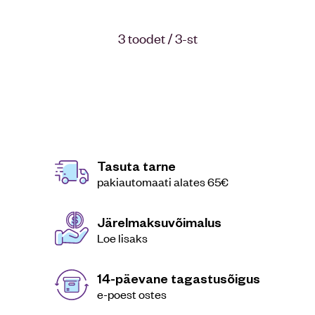
3 toodet / 3-st
Tasuta tarne
pakiautomaati alates 65€
Järelmaksuvõimalus
Loe lisaks
14-päevane tagastusõigus
e-poest ostes