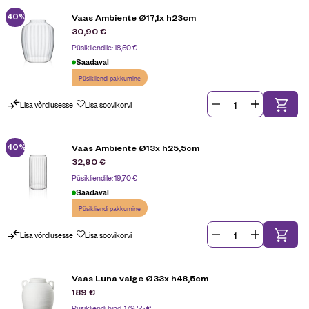
-40%
Vaas Ambiente Ø17,1x h23cm
30,90
€
Püsikliendile:
18,50
€
Saadaval
Püsikliendi pakkumine
Lisa võrdlusesse
Lisa soovikorvi
-40%
Vaas Ambiente Ø13x h25,5cm
32,90
€
Püsikliendile:
19,70
€
Saadaval
Püsikliendi pakkumine
Lisa võrdlusesse
Lisa soovikorvi
Vaas Luna valge Ø33x h48,5cm
189
€
Püsikliendi hind:
179,55
€