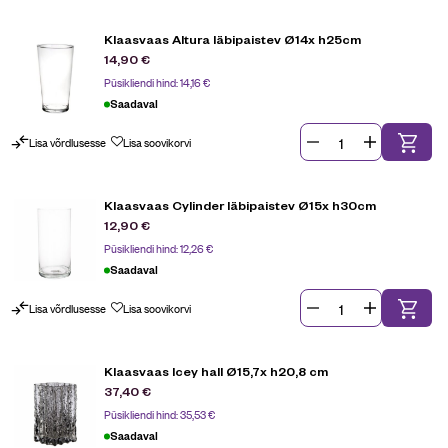
Klaasvaas Altura läbipaistev Ø14x h25cm
14,90
€
Püsikliendi hind:
14,16
€
Saadaval
Lisa võrdlusesse
Lisa soovikorvi
Klaasvaas Cylinder läbipaistev Ø15x h30cm
12,90
€
Püsikliendi hind:
12,26
€
Saadaval
Lisa võrdlusesse
Lisa soovikorvi
Klaasvaas Icey hall Ø15,7x h20,8 cm
37,40
€
Püsikliendi hind:
35,53
€
Saadaval