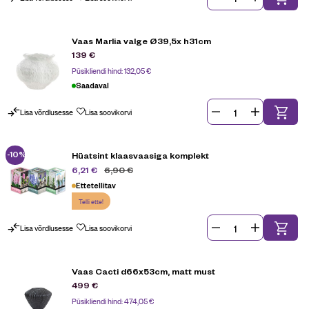
Vaas Marlia valge Ø39,5x h31cm
139
€
Püsikliendi hind:
132,05
€
Saadaval
Lisa võrdlusesse
Lisa soovikorvi
-10%
Hüatsint klaasvaasiga komplekt
6,90
€
6,21
€
Ettetellitav
Telli ette!
Lisa võrdlusesse
Lisa soovikorvi
Vaas Cacti d66x53cm, matt must
499
€
Püsikliendi hind:
474,05
€