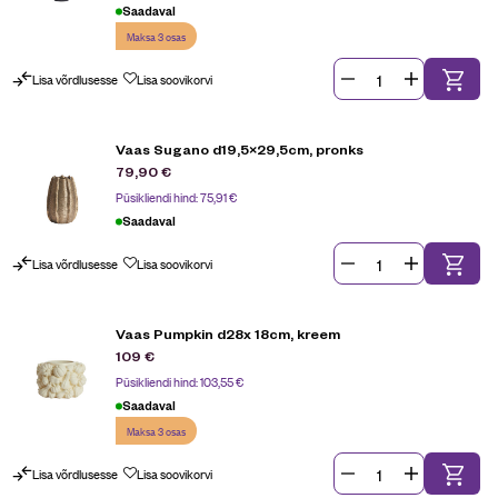
Saadaval
Maksa 3 osas
Lisa võrdlusesse
Lisa soovikorvi
Vaas Sugano d19,5×29,5cm, pronks
79,90
€
Püsikliendi hind:
75,91
€
Saadaval
Lisa võrdlusesse
Lisa soovikorvi
Vaas Pumpkin d28x 18cm, kreem
109
€
Püsikliendi hind:
103,55
€
Saadaval
Maksa 3 osas
Lisa võrdlusesse
Lisa soovikorvi