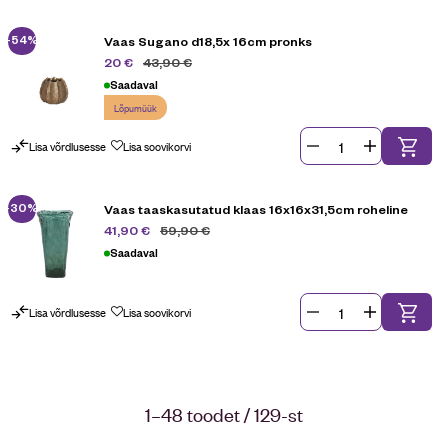
-54%
Vaas Sugano d18,5x 16cm pronks
43,90
€
20
€
Saadaval
Lõpumüük
Lisa võrdlusesse
Lisa soovikorvi
-30%
Vaas taaskasutatud klaas 16x16x31,5cm roheline
59,90
€
41,90
€
Saadaval
Lisa võrdlusesse
Lisa soovikorvi
1–48 toodet / 129-st