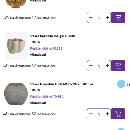
Saadaval
Lisa võrdlusesse
Lisa soovikorvi
Vaas Isabela valge 33cm
149
€
Püsikliendi hind:
141,55
€
Saadaval
Lisa võrdlusesse
Lisa soovikorvi
Vaas Rayskin hall 49,5x20x h45cm
U
189
€
Püsikliendi hind:
179,55
€
Saadaval
Lisa võrdlusesse
Lisa soovikorvi