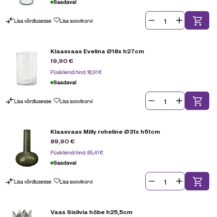
Saadaval
Lisa võrdlusesse
Lisa soovikorvi
Klaasvaas Evelina Ø18x h27cm
19,90
€
Püsikliendi hind:
18,91
€
Saadaval
Lisa võrdlusesse
Lisa soovikorvi
Klaasvaas Milly roheline Ø31x h51cm
89,90
€
Püsikliendi hind:
85,41
€
Saadaval
Lisa võrdlusesse
Lisa soovikorvi
Vaas Sislivia hõbe h25,5cm