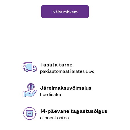
Näita rohkem
Tasuta tarne
pakiautomaati alates 65€
Järelmaksuvõimalus
Loe lisaks
14-päevane tagastusõigus
e-poest ostes