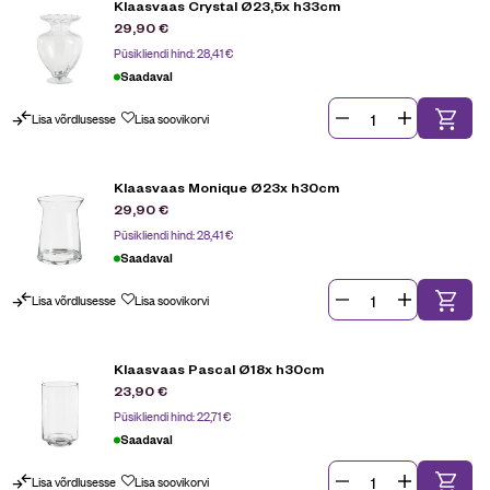
Klaasvaas Crystal Ø23,5x h33cm
29,90
€
Püsikliendi hind:
28,41
€
Saadaval
Lisa võrdlusesse
Lisa soovikorvi
Klaasvaas Monique Ø23x h30cm
29,90
€
Püsikliendi hind:
28,41
€
Saadaval
Lisa võrdlusesse
Lisa soovikorvi
Klaasvaas Pascal Ø18x h30cm
23,90
€
Püsikliendi hind:
22,71
€
Saadaval
Lisa võrdlusesse
Lisa soovikorvi