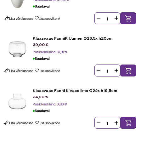
Saadaval
Lisa võrdlusesse
Lisa soovikorvi
Klaasvaas FanniK Uumen Ø23,5x h20cm
39,90
€
Püsikliendi hind:
37,91
€
Saadaval
Lisa võrdlusesse
Lisa soovikorvi
Klaasvaas Fanni K Vase Ilma Ø22x h19,5cm
34,90
€
Püsikliendi hind:
33,16
€
Saadaval
Lisa võrdlusesse
Lisa soovikorvi