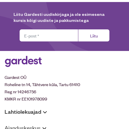
Liitu Gardesti uudiskirjaga ja ole esimesena
kursis kõigi uudiste ja pakkumistega
Liitu
Gardest OÜ
Roheline tn 14, Tähtvere küla, Tartu 61410
Reg nr 14246756
KMKR nr EE101978099
Lahtiolekuajad
Aianduskeskus