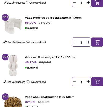
Lisa võrdlusesse
Lisa soovikorvi
-30%
Vaas Poolkuu valge 22,5x25x h14,5cm
78,90
€
55,20
€
Saadaval
Lisa võrdlusesse
Lisa soovikorvi
-30%
Vaas mullitav valge 19x13x h33cm
69,90
€
48,90
€
Saadaval
Lisa võrdlusesse
Lisa soovikorvi
-30%
Vaas ohakapall kuldne Ø8x h8cm
45,90
€
32,10
€