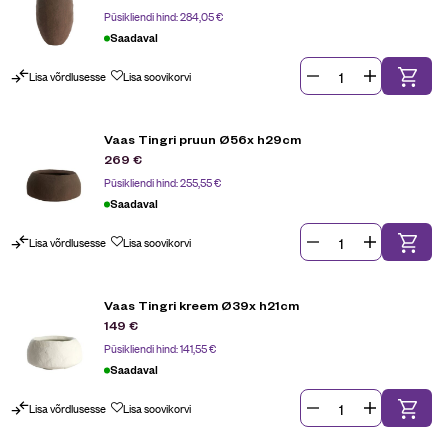
Püsikliendi hind:
284,05
€
Saadaval
Lisa võrdlusesse
Lisa soovikorvi
Vaas Tingri pruun Ø56x h29cm
269
€
Püsikliendi hind:
255,55
€
Saadaval
Lisa võrdlusesse
Lisa soovikorvi
Vaas Tingri kreem Ø39x h21cm
149
€
Püsikliendi hind:
141,55
€
Saadaval
Lisa võrdlusesse
Lisa soovikorvi