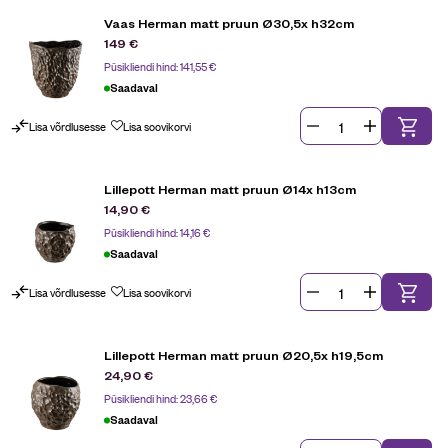
Vaas Herman matt pruun Ø30,5x h32cm
149
€
Püsikliendi hind:
141,55
€
Saadaval
Lisa võrdlusesse
Lisa soovikorvi
Lillepott Herman matt pruun Ø14x h13cm
14,90
€
Püsikliendi hind:
14,16
€
Saadaval
Lisa võrdlusesse
Lisa soovikorvi
Lillepott Herman matt pruun Ø20,5x h19,5cm
24,90
€
Püsikliendi hind:
23,66
€
Saadaval