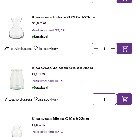
Klaasvaas Helena Ø22,5x h28cm
21,90
€
Püsikliendi hind:
20,81
€
Saadaval
Lisa võrdlusesse
Lisa soovikorvi
Klaasvaas Jolanda Ø19x h25cm
11,90
€
Püsikliendi hind:
11,31
€
Saadaval
Lisa võrdlusesse
Lisa soovikorvi
Klaasvaas Minou Ø19x h23cm
11,90
€
Püsikliendi hind:
11,31
€