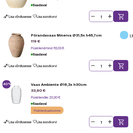
Saadaval
Lisa võrdlusesse
Lisa soovikorvi
Põrandavaas Minerva Ø31,5x h45,7cm
U
119
€
Püsikliendi hind:
113,05
€
Saadaval
Lisa võrdlusesse
Lisa soovikorvi
-40%
Vaas Ambiente Ø16,3x h30cm
33,90
€
Püsikliendile:
20,30
€
Saadaval
Püsikliendi pakkumine
Lisa võrdlusesse
Lisa soovikorvi