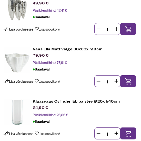
49,90
€
Püsikliendi hind:
47,41
€
Saadaval
Lisa võrdlusesse
Lisa soovikorvi
Vaas Ella Matt valge 30x30x h19cm
79,90
€
Püsikliendi hind:
75,91
€
Saadaval
Lisa võrdlusesse
Lisa soovikorvi
Klaasvaas Cylinder läbipaistev Ø20x h40cm
24,90
€
Püsikliendi hind:
23,66
€
Saadaval
Lisa võrdlusesse
Lisa soovikorvi