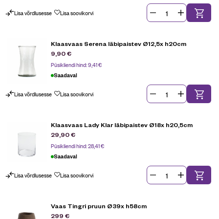
Lisa võrdlusesse
Lisa soovikorvi
Klaasvaas Serena läbipaistev Ø12,5x h20cm
9,90
€
Püsikliendi hind:
9,41
€
Saadaval
Lisa võrdlusesse
Lisa soovikorvi
Klaasvaas Lady Klar läbipaistev Ø18x h20,5cm
29,90
€
Püsikliendi hind:
28,41
€
Saadaval
Lisa võrdlusesse
Lisa soovikorvi
Vaas Tingri pruun Ø39x h58cm
299
€