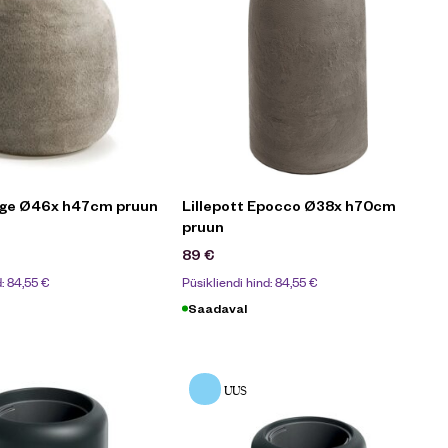
Boge Ø46x h47cm pruun
Lillepott Epocco Ø38x h70cm
pruun
89
€
d:
84,55
€
Püsikliendi hind:
84,55
€
Saadaval
UUS