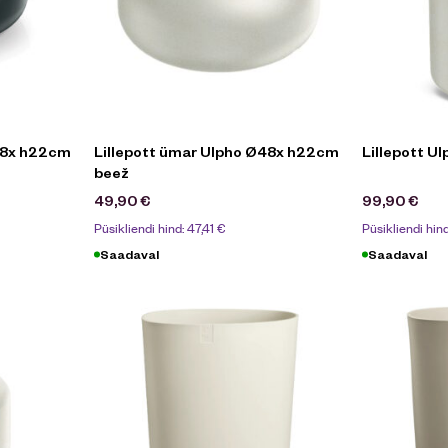
48x h22cm
Lillepott ümar Ulpho Ø48x h22cm
Lillepott U
beež
49,90
€
99,90
€
Püsikliendi hind:
47,41
€
Püsikliendi hin
Saadaval
Saadaval