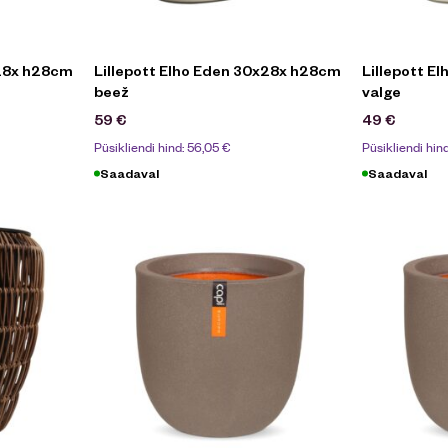
x28x h28cm
Lillepott Elho Eden 30x28x h28cm
Lillepott E
beež
valge
59
€
49
€
Püsikliendi hind:
56,05
€
Püsikliendi hin
Saadaval
Saadaval