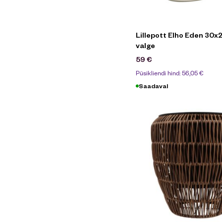
Lillepott Elho Eden 30
valge
59
€
Püsikliendi hind:
56,05
€
Saadaval