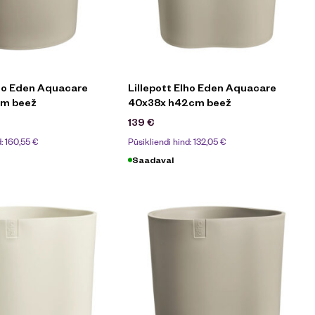
lho Eden Aquacare
Lillepott Elho Eden Aquacare
cm beež
40x38x h42cm beež
139
€
d:
160,55
€
Püsikliendi hind:
132,05
€
Saadaval