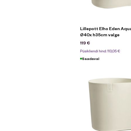
Lillepott Elho Eden Aqu
Ø40x h35cm valge
119
€
Püsikliendi hind:
113,05
€
Saadaval