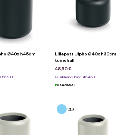
Ulpho Ø40x h45cm
Lillepott Ulpho Ø40x h30cm
tumehall
48,90
€
d:
56,91
€
Püsikliendi hind:
46,46
€
Saadaval
UUS