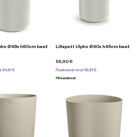
lpho Ø48x h60cm beež
Lillepott Ulpho Ø40x h45cm beež
59,90
€
d:
94,91
€
Püsikliendi hind:
56,91
€
Saadaval