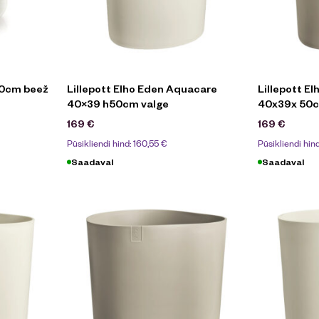
30cm beež
Lillepott Elho Eden Aquacare
Lillepott E
40×39 h50cm valge
40x39x 50
169
€
169
€
Püsikliendi hind:
160,55
€
Püsikliendi hin
Saadaval
Saadaval