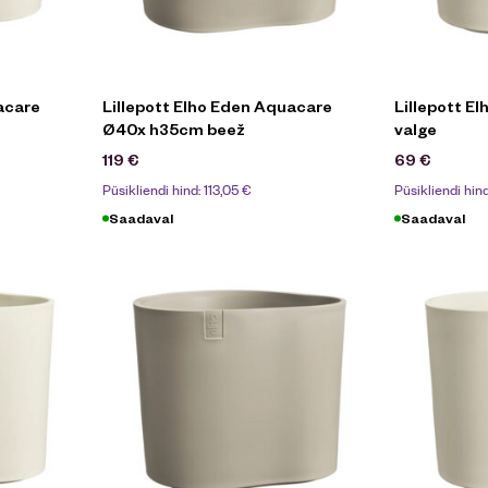
acare
Lillepott Elho Eden Aquacare
Lillepott E
Ø40x h35cm beež
valge
119
€
69
€
Püsikliendi hind:
113,05
€
Püsikliendi hin
Saadaval
Saadaval