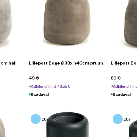
7cm hall
Lillepott Boge Ø38x h40cm pruun
Lillepott 
49
€
89
€
Püsikliendi hind:
46,55
€
Püsikliendi hin
Saadaval
Saadaval
UUS
UUS