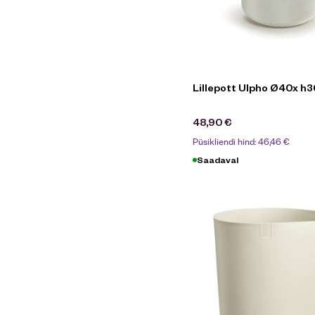
Lillepott Ulpho Ø40x h
48,90
€
Püsikliendi hind:
46,46
€
Saadaval