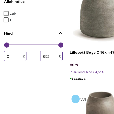
Allahindlus
Jah
Ei
Hind
Lillepott Boge Ø46x h4
€
€
89
€
Püsikliendi hind:
84,55
€
Saadaval
UUS