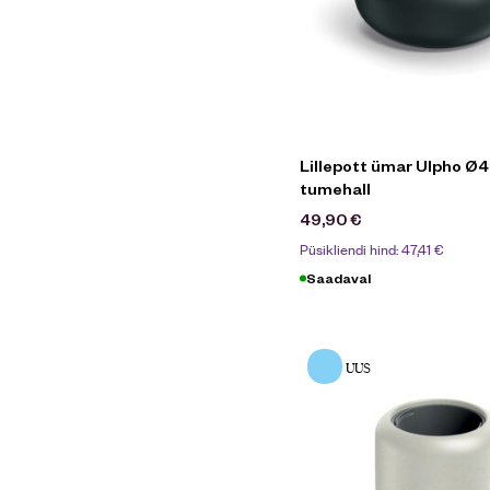
Lillepott ümar Ulpho Ø
tumehall
49,90
€
Püsikliendi hind:
47,41
€
Saadaval
UUS