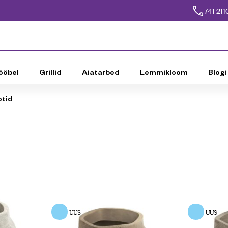
741 211
ööbel
Grillid
Aiatarbed
Lemmikloom
Blogi
otid
UUS
UUS