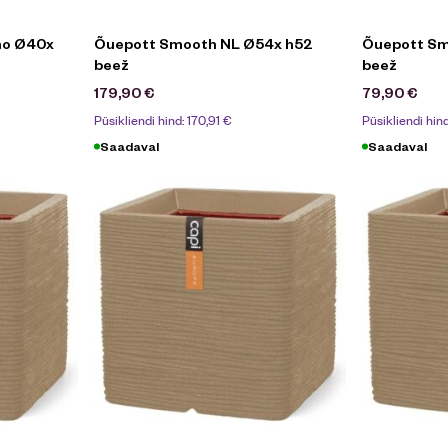
ho Ø40x
Õuepott Smooth NL Ø54x h52
Õuepott Sm
beež
beež
179,90
€
79,90
€
Püsikliendi hind:
170,91
€
Püsikliendi hin
Saadaval
Saadaval