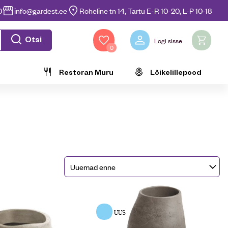
0
info@gardest.ee
Roheline tn 14, Tartu E-R 10-20, L-P 10-18
Otsi
Logi sisse
0
Restoran Muru
Lõikelillepood
UUS