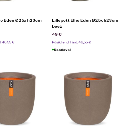
lho Eden Ø25x h23cm
Lillepott Elho Eden Ø25x h23cm
beež
49
€
d:
46,55
€
Püsikliendi hind:
46,55
€
Saadaval