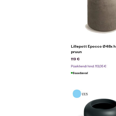
Lillepott Epocco Ø48x
pruun
119
€
Püsikliendi hind:
113,05
€
Saadaval
UUS