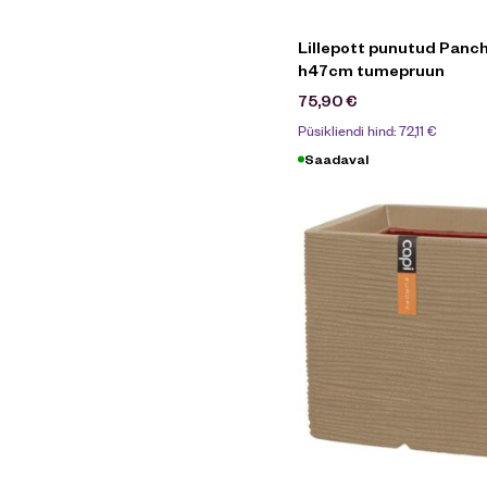
Lillepott punutud Panc
h47cm tumepruun
75,90
€
Püsikliendi hind:
72,11
€
Saadaval