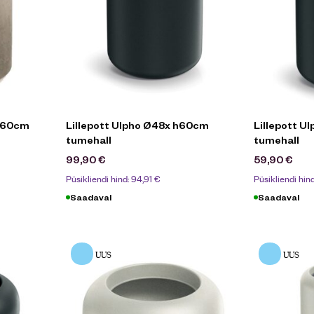
 h60cm
Lillepott Ulpho Ø48x h60cm
Lillepott 
tumehall
tumehall
99,90
€
59,90
€
Püsikliendi hind:
94,91
€
Püsikliendi hin
Saadaval
Saadaval
UUS
UUS