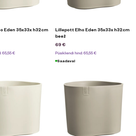
lho Eden 35x33x h32cm
Lillepott Elho Eden 35x33x h32cm
beež
69
€
d:
65,55
€
Püsikliendi hind:
65,55
€
Saadaval