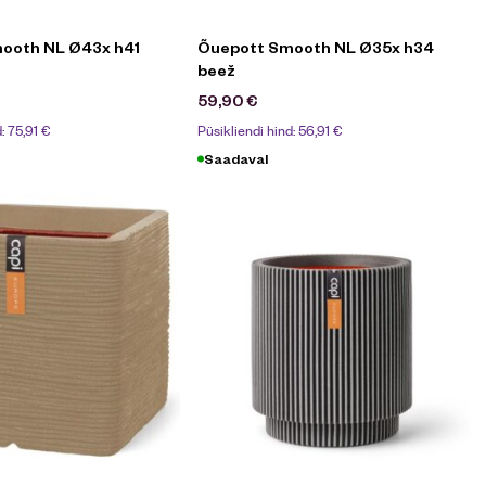
ooth NL Ø43x h41
Õuepott Smooth NL Ø35x h34
beež
59,90
€
d:
75,91
€
Püsikliendi hind:
56,91
€
Saadaval