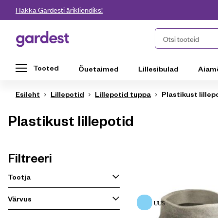
Liigu edasi põhisisu juurde
Hakka Gardesti ärikliendiks!
Gardest
Otsi tooteid
Tooted
Õuetaimed
Lillesibulad
Aiam
Esileht
Lillepotid
Lillepotid tuppa
Plastikust lillep
Plastikust lillepotid
Filtreeri
Tootja
Värvus
UUS