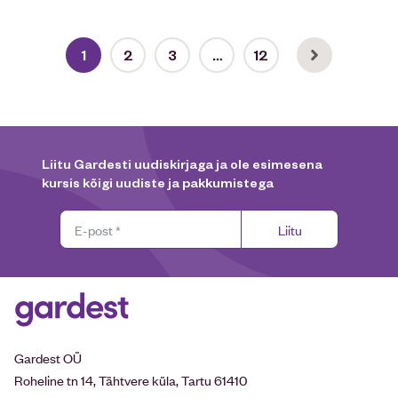
1
2
3
…
12
Liitu Gardesti uudiskirjaga ja ole esimesena
kursis kõigi uudiste ja pakkumistega
Liitu
Gardest OÜ
Roheline tn 14, Tähtvere küla, Tartu 61410