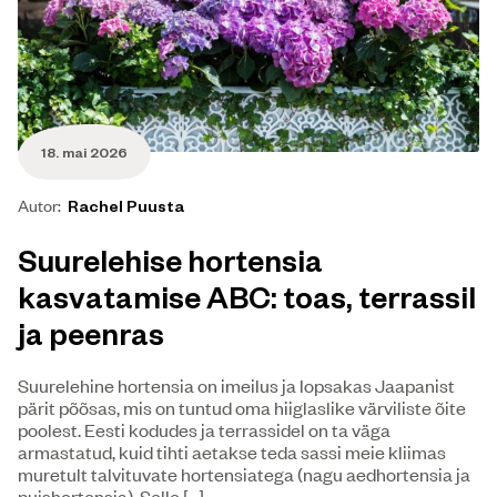
18. mai 2026
Autor:
Rachel Puusta
Suurelehise hortensia
kasvatamise ABC: toas, terrassil
ja peenras
Suurelehine hortensia on imeilus ja lopsakas Jaapanist
pärit põõsas, mis on tuntud oma hiiglaslike värviliste õite
poolest. Eesti kodudes ja terrassidel on ta väga
armastatud, kuid tihti aetakse teda sassi meie kliimas
muretult talvituvate hortensiatega (nagu aedhortensia ja
puishortensia). Selle […]