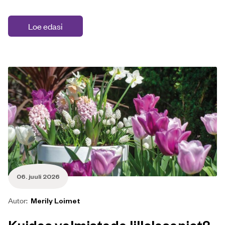
Loe edasi
06. juuli 2026
Autor:
Merily Loimet
Kuidas valmistada lillelasanjet?