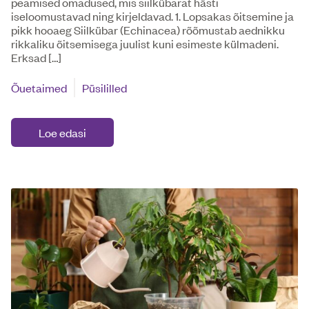
peamised omadused, mis siilkübarat hästi
iseloomustavad ning kirjeldavad. 1. Lopsakas õitsemine ja
pikk hooaeg Siilkübar (Echinacea) rõõmustab aednikku
rikkaliku õitsemisega juulist kuni esimeste külmadeni.
Erksad […]
Õuetaimed
Püsililled
Loe edasi