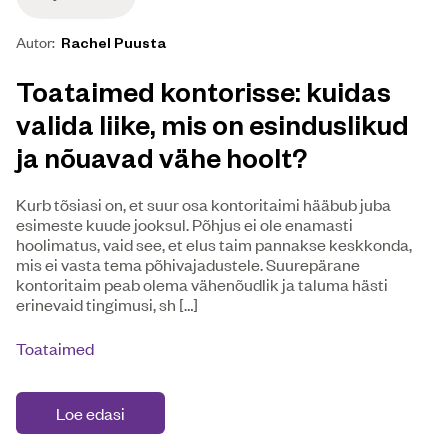
Autor:
Rachel Puusta
Toataimed kontorisse: kuidas
valida liike, mis on esinduslikud
ja nõuavad vähe hoolt?
Kurb tõsiasi on, et suur osa kontoritaimi hääbub juba
esimeste kuude jooksul. Põhjus ei ole enamasti
hoolimatus, vaid see, et elus taim pannakse keskkonda,
mis ei vasta tema põhivajadustele. Suurepärane
kontoritaim peab olema vähenõudlik ja taluma hästi
erinevaid tingimusi, sh […]
Toataimed
Loe edasi