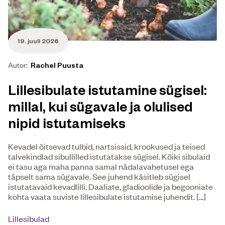
19. juuli 2026
Autor:
Rachel Puusta
Lillesibulate istutamine sügisel:
millal, kui sügavale ja olulised
nipid istutamiseks
Kevadel õitsevad tulbid, nartsissid, krookused ja teised
talvekindlad sibullilled istutatakse sügisel. Kõiki sibulaid
ei tasu aga maha panna samal nädalavahetusel ega
täpselt sama sügavale. See juhend käsitleb sügisel
istutatavaid kevadlilli. Daaliate, gladioolide ja begooniate
kohta vaata suviste lillesibulate istutamise juhendit. […]
Lillesibulad