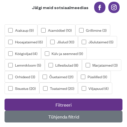
Jälgi meid sotsiaalmeedias
Peamise sisu osa
Aiakaup (9)
Aiamööbel (10)
Grillimine (3)
Hooajataimed (6)
Jõulud (10)
Jõulutaimed (5)
Köögiviljad (4)
Külv ja seemned (9)
Lemmikloom (5)
Lillesibulad (8)
Marjataimed (3)
Orhideed (3)
Õuetaimed (21)
Püsililled (9)
Sisustus (20)
Toataimed (20)
Viljapuud (4)
Filtreeri
Tühjenda filtrid