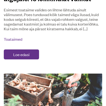
Esimest toataime valides on lihtne lähtuda ainult
välimusest. Poes tunduvad kõik taimed väga ilusad, kuid
kodus selgub kiiresti, et üks vajab rohkem valgust, teine
sagedamat kastmist ja kolmas ei talu kuiva korteriõhku.
Kui taim mõne aja pärast kiratsema hakkab, ei […]
Toataimed
Loe edasi