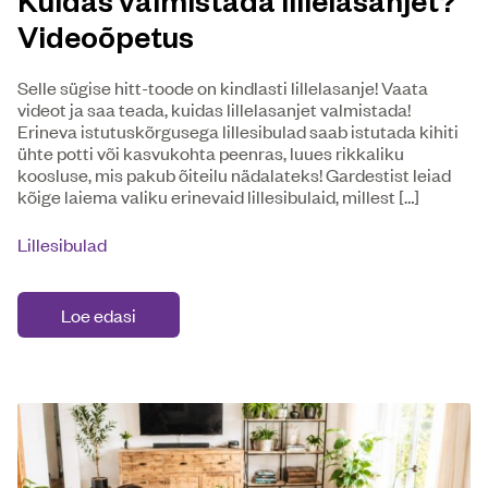
Videoõpetus
Selle sügise hitt-toode on kindlasti lillelasanje! Vaata
videot ja saa teada, kuidas lillelasanjet valmistada!
Erineva istutuskõrgusega lillesibulad saab istutada kihiti
ühte potti või kasvukohta peenras, luues rikkaliku
koosluse, mis pakub õiteilu nädalateks! Gardestist leiad
kõige laiema valiku erinevaid lillesibulaid, millest […]
Lillesibulad
Loe edasi