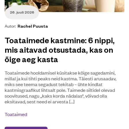
26. juuli 2026
Autor:
Rachel Puusta
Toataimede kastmine: 6 nippi,
mis aitavad otsustada, kas on
õige aeg kasta
Toataimede hooldamisel küsitakse kõige sagedamini,
millal ja kui tihti peaks neid kastma. Täiesti arusaadav,
miks see teema segadust tekitab – ühte kindlat
kastmisgraafikut lihtsalt pole. Taimede siltidel olevad
soovitused, nagu „kaks korda nädalas“, võivad olla
eksitavad, sest need ei arvesta […]
Toataimed