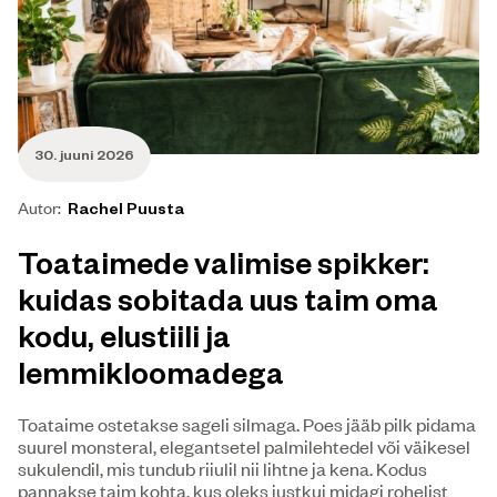
30. juuni 2026
Autor:
Rachel Puusta
Toataimede valimise spikker:
kuidas sobitada uus taim oma
kodu, elustiili ja
lemmikloomadega
Toataime ostetakse sageli silmaga. Poes jääb pilk pidama
suurel monsteral, elegantsetel palmilehtedel või väikesel
sukulendil, mis tundub riiulil nii lihtne ja kena. Kodus
pannakse taim kohta, kus oleks justkui midagi rohelist