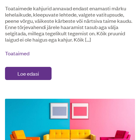
Toataimede kahjurid annavad endast enamasti märku
lehelaikude, kleepuvate lehtede, valgete vatitupsude,
peene võrgu, väikeste kärbeste või närtsiva taime kaudu.
Enne tõrjevahendi järele haaramist tasub aga välja
selgitada, millega tegelikult tegemist on. Kõik pruunid
laigud ei ole haigus ega kahjur. Kõik […]
Toataimed
Loe edasi