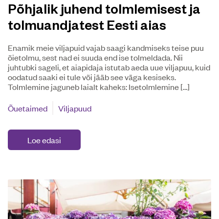
Põhjalik juhend tolmlemisest ja
tolmuandjatest Eesti aias
Enamik meie viljapuid vajab saagi kandmiseks teise puu
õietolmu, sest nad ei suuda end ise tolmeldada. Nii
juhtubki sageli, et aiapidaja istutab aeda uue viljapuu, kuid
oodatud saaki ei tule või jääb see väga kesiseks.
Tolmlemine jaguneb laialt kaheks: Isetolmlemine […]
Õuetaimed
Viljapuud
Loe edasi