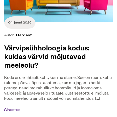
04. juuni 2026
Autor:
Gardest
Värvipsühholoogia kodus:
kuidas värvid mõjutavad
meeleolu?
Kodu ei ole lihtsalt koht, kus me elame. See on ruum, kuhu
tuleme päeva lõpus taastuma, kus me jagame hetki
perega, naudime rahulikke hommikuid ja loome oma
väikeseid igapäevaseid rituaale. Just seetõttu ei mõjuta
kodu meeleolu ainult mööbel või ruumilahendus, […]
Sisustus