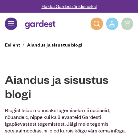
Liigu edasi põhisisu juurde
Hakka Gardesti ärikliendiks!
Gardest
Esileht
Aiandus ja sisustus blogi
Aiandus ja sisustus
blogi
Blogist leiad mõnusaks lugemiseks nii uudiseid,
nõuandeid, nippe kui ka ülevaateid Gardesti
igapäevastest tegemistest. Jälgi meie tegemisi
sotsiaalmeedias, nii oled kursis kõige värskema infoga.