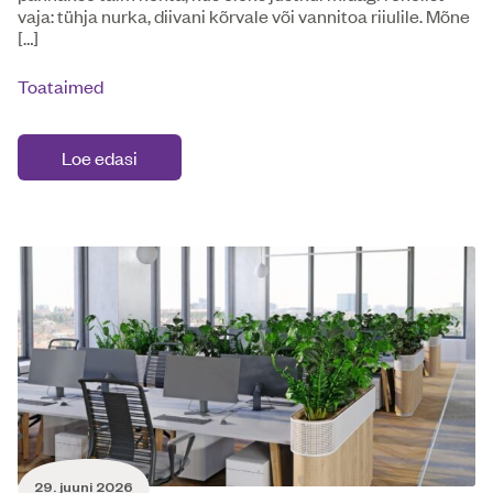
vaja: tühja nurka, diivani kõrvale või vannitoa riiulile. Mõne
[…]
Toataimed
Loe edasi
29. juuni 2026