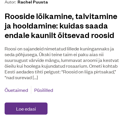
Autor:
Rachel Puusta
Rooside lõikamine, talvitamine
ja hooldamine: kuidas saada
endale kaunilt õitsevad roosid
Roosi on sajandeid nimetatud lillede kuningannaks ja
seda põhjusega. Ükski teine taim ei paku aias nii
suursugust värvide mängu, lummavat aroomi ja kestvat
õieilu kui hoolega kujundatud rosaarium. Ometi kohtab
Eesti aedades tihti pelgust: “Roosid on liiga pirtsakad,”
“nad surevad […]
Õuetaimed
Püsililled
Loe edasi