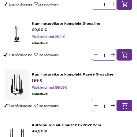
Lisa võrdlusesse
Lisa soovikorvi
Kaminatarvikute komplekt 3-osaline
29,90
€
Püsikliendi hind:
28,41
€
Saadaval
Lisa võrdlusesse
Lisa soovikorvi
Kaminatarvikute komplekt Payee 3-osaline
199
€
Püsikliendi hind:
189,05
€
Saadaval
Lisa võrdlusesse
Lisa soovikorvi
Küttepuude alus must 60x26x62cm
49,90
€