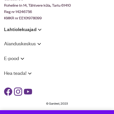
Roheline tn 14, Tähtvere küla, Tartu 61410
Reg nr 14246756
KMKR nr EE101978099
Lahtiolekuajad
Aianduskeskus
E-pood
Hea teada!
© Gardest, 2023