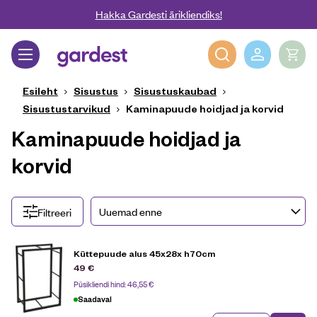
Liigu edasi põhisisu juurde
Hakka Gardesti ärikliendiks!
Gardest
Esileht
Sisustus
Sisustuskaubad
Sisustustarvikud
Kaminapuude hoidjad ja korvid
Kaminapuude hoidjad ja
korvid
Filtreeri
Küttepuude alus 45x28x h70cm
49
€
Püsikliendi hind:
46,55
€
Saadaval