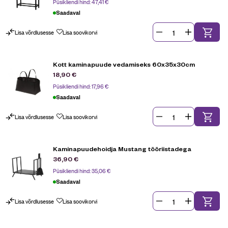
Püsikliendi hind:
47,41
€
Saadaval
Lisa võrdlusesse
Lisa soovikorvi
Kott kaminapuude vedamiseks 60x35x30cm
18,90
€
Püsikliendi hind:
17,96
€
Saadaval
Lisa võrdlusesse
Lisa soovikorvi
Kaminapuudehoidja Mustang tööriistadega
36,90
€
Püsikliendi hind:
35,06
€
Saadaval
Lisa võrdlusesse
Lisa soovikorvi