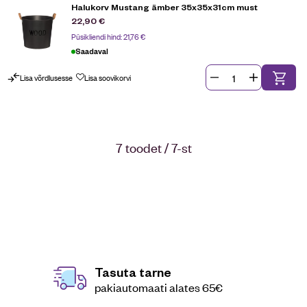
Halukorv Mustang ämber 35x35x31cm must
22,90
€
Püsikliendi hind:
21,76
€
Saadaval
Lisa võrdlusesse
Lisa soovikorvi
7 toodet / 7-st
Tasuta tarne
pakiautomaati alates 65€