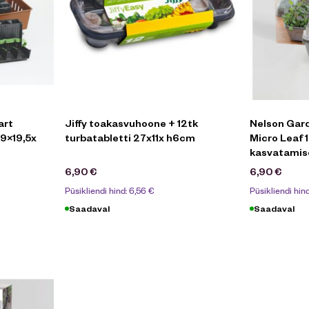
art
Jiffy toakasvuhoone + 12tk
Nelson Gar
9×19,5x
turbatabletti 27x11x h6cm
Micro Leaf 
kasvatamis
6,90
€
6,90
€
Püsikliendi hind:
6,56
€
Püsikliendi hin
Saadaval
Saadaval