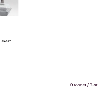
iskast
9 toodet / 9-st