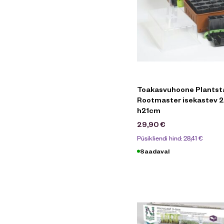
Toakasvuhoone Plantst
Rootmaster isekastev 2
h21cm
29,90
€
Püsikliendi hind:
28,41
€
Saadaval