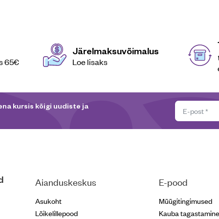
Järelmaksuvõimalus
es 65€
Loe lisaks
na kursis kõigi uudiste ja
d
Aianduskeskus
E-pood
Asukoht
Müügitingimused
Lõikelillepood
Kauba tagastamin