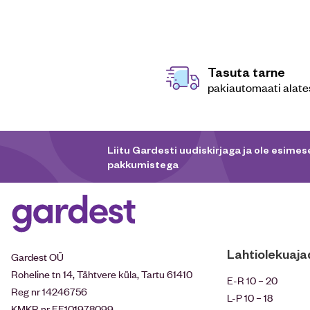
Tasuta tarne
pakiautomaati alat
Liitu Gardesti uudiskirjaga ja ole esimese
pakkumistega
Lahtiolekuaja
Gardest OÜ
Roheline tn 14, Tähtvere küla, Tartu 61410
E-R 10 – 20
Reg nr 14246756
L-P 10 – 18
KMKR nr EE101978099