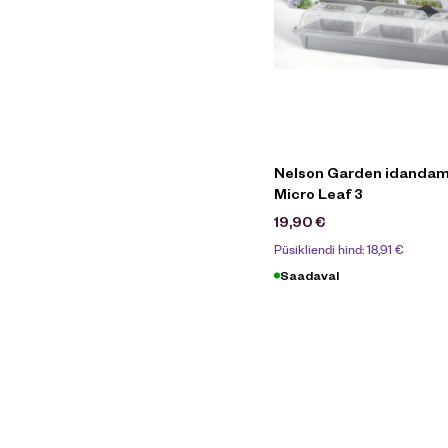
Nelson Garden idandam
Micro Leaf 3
19,90
€
Püsikliendi hind:
18,91
€
Saadaval