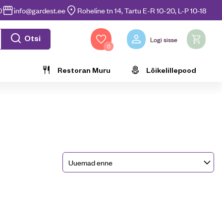
0
info@gardest.ee
Roheline tn 14, Tartu E-R 10-20, L-P 10-18
Otsi
Logi sisse
0
Restoran Muru
Lõikelillepood