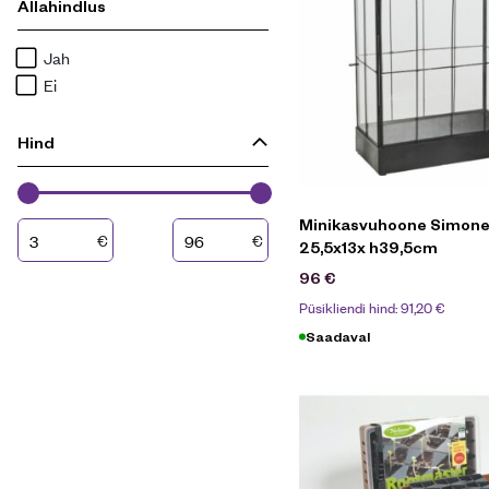
Allahindlus
Jah
Ei
Hind
Minikasvuhoone Simon
€
€
25,5x13x h39,5cm
96
€
Püsikliendi hind:
91,20
€
Saadaval