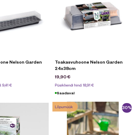
one Nelson Garden
Toakasvuhoone Nelson Garden
24x38cm
19,90
€
d:
9,41
€
Püsikliendi hind:
18,91
€
Saadaval
Lõpumüük
-30%