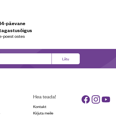
14-päevane
tagastusõigus
e-poest ostes
Liitu
Hea teada!
Kontakt
e
Kirjuta meile