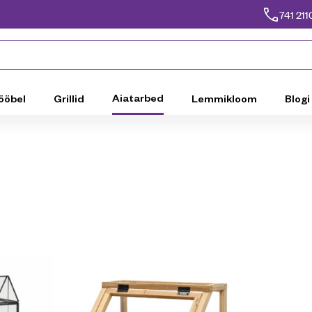
741 211
Aiatarbed
ööbel
Grillid
Lemmikloom
Blogi