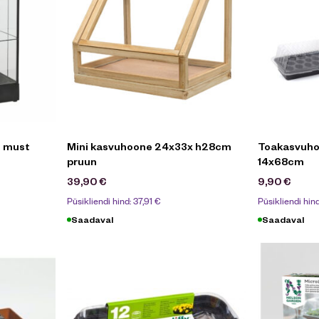
e must
Mini kasvuhoone 24x33x h28cm
Toakasvuho
pruun
14x68cm
39,90
€
9,90
€
Püsikliendi hind:
37,91
€
Püsikliendi hin
Saadaval
Saadaval