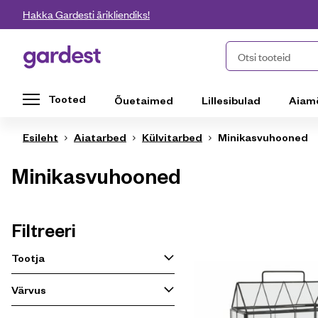
Liigu edasi põhisisu juurde
Hakka Gardesti ärikliendiks!
Gardest
Otsi tooteid
Tooted
Õuetaimed
Lillesibulad
Aiam
Esileht
Aiatarbed
Külvitarbed
Minikasvuhooned
Minikasvuhooned
Filtreeri
Tootja
Värvus