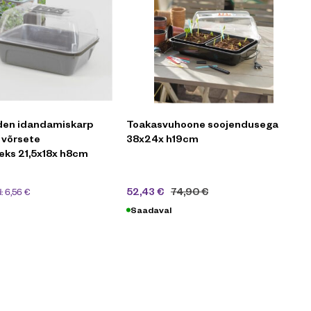
den idandamiskarp
Toakasvuhoone soojendusega
1 võrsete
38x24x h19cm
eks 21,5x18x h8cm
d:
6,56
€
52,43
€
74,90
€
Saadaval