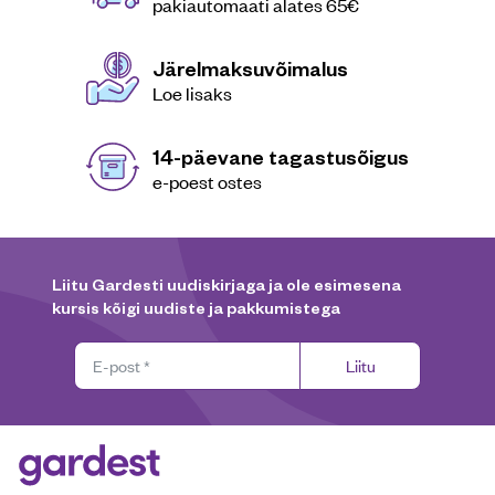
pakiautomaati alates 65€
Järelmaksuvõimalus
Loe lisaks
14-päevane tagastusõigus
e-poest ostes
Liitu Gardesti uudiskirjaga ja ole esimesena
kursis kõigi uudiste ja pakkumistega
Liitu