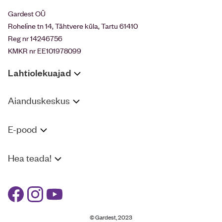
Gardest OÜ
Roheline tn 14, Tähtvere küla, Tartu 61410
Reg nr 14246756
KMKR nr EE101978099
Lahtiolekuajad
Aianduskeskus
E-pood
Hea teada!
© Gardest, 2023