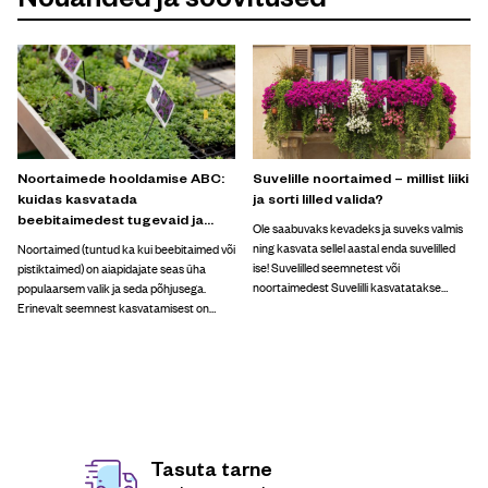
Noortaimede hooldamise ABC:
Suvelille noortaimed – millist liiki
kuidas kasvatada
ja sorti lilled valida?
beebitaimedest tugevaid ja
Ole saabuvaks kevadeks ja suveks valmis
ilusaid taimi
ning kasvata sellel aastal enda suvelilled
Noortaimed (tuntud ka kui beebitaimed või
ise! Suvelilled seemnetest või
pistiktaimed) on aiapidajate seas üha
noortaimedest Suvelilli kasvatatakse
populaarsem valik ja seda põhjusega.
peamiselt kas seemnetest või
Erinevalt seemnest kasvatamisest on
noortaimedest. Noortaimeks ehk
noortaimed juba saavutanud tugeva
beebitaimeks kutsutakse seemnest või
juurekava ja esimesed lehed, mis tagab
pistikust kasvatatud paari esimese lehega
taimede tervisliku arengu ja kiirema
väikest taime. Need saab peale […]
õitsemise. Need väikesed taimed vajavad
[…]
Tasuta tarne