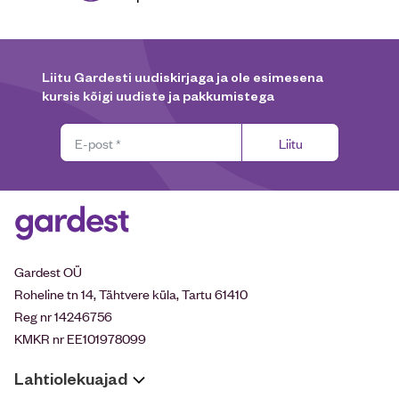
Liitu Gardesti uudiskirjaga ja ole esimesena
kursis kõigi uudiste ja pakkumistega
Liitu
Gardest OÜ
Roheline tn 14, Tähtvere küla, Tartu 61410
Reg nr 14246756
KMKR nr EE101978099
Lahtiolekuajad