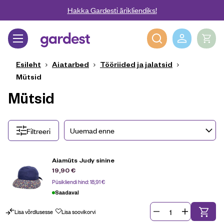
Liigu edasi põhisisu juurde
Hakka Gardesti ärikliendiks!
Gardest
Esileht
Aiatarbed
Tööriided ja jalatsid
Mütsid
Mütsid
Filtreeri
Aiamüts Judy sinine
19,90
€
Püsikliendi hind:
18,91
€
Saadaval
Lisa võrdlusesse
Lisa soovikorvi