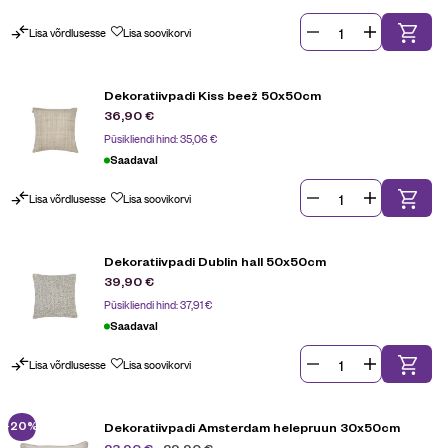
Lisa võrdlusesse
Lisa soovikorvi
Dekoratiivpadi Kiss beež 50x50cm
36,90
€
Püsikliendi hind:
35,06
€
Saadaval
Lisa võrdlusesse
Lisa soovikorvi
Dekoratiivpadi Dublin hall 50x50cm
39,90
€
Püsikliendi hind:
37,91
€
Saadaval
Lisa võrdlusesse
Lisa soovikorvi
-20%
Dekoratiivpadi Amsterdam helepruun 30x50cm
29,90
€