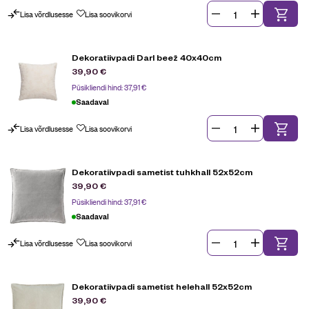
Lisa võrdlusesse
Lisa soovikorvi
Dekoratiivpadi Darl beež 40x40cm
39,90
€
Püsikliendi hind:
37,91
€
Saadaval
Lisa võrdlusesse
Lisa soovikorvi
Dekoratiivpadi sametist tuhkhall 52x52cm
39,90
€
Püsikliendi hind:
37,91
€
Saadaval
Lisa võrdlusesse
Lisa soovikorvi
Dekoratiivpadi sametist helehall 52x52cm
39,90
€