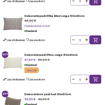
Lisa võrdlusesse
Lisa soovikorvi
Dekoratiivpadi Efilia lilled valge 60x40cm
49,90
€
Püsikliendi hind:
47,41
€
Saadaval
Lisa võrdlusesse
Lisa soovikorvi
-20%
Dekoratiivpadi Efina valge 60x40cm
59,90
€
47,90
€
Saadaval
Lõpumüük
Lisa võrdlusesse
Lisa soovikorvi
-25%
Dekoratiivne padi hall 30x60cm
42,90
€
32,20
€
Saadaval