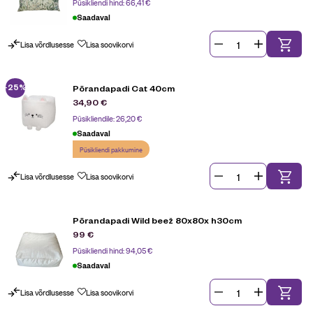
Püsikliendi hind:
66,41
€
Saadaval
Lisa võrdlusesse
Lisa soovikorvi
-25%
Põrandapadi Cat 40cm
34,90
€
Püsikliendile:
26,20
€
Saadaval
Püsikliendi pakkumine
Lisa võrdlusesse
Lisa soovikorvi
Põrandapadi Wild beež 80x80x h30cm
99
€
Püsikliendi hind:
94,05
€
Saadaval
Lisa võrdlusesse
Lisa soovikorvi