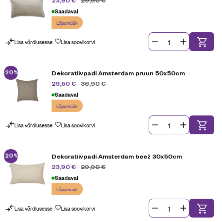
23,90
€
Saadaval
Lõpumüük
Lisa võrdlusesse
Lisa soovikorvi
-20%
Dekoratiivpadi Amsterdam pruun 50x50cm
36,90
€
29,50
€
Saadaval
Lõpumüük
Lisa võrdlusesse
Lisa soovikorvi
-20%
Dekoratiivpadi Amsterdam beež 30x50cm
29,90
€
23,90
€
Saadaval
Lõpumüük
Lisa võrdlusesse
Lisa soovikorvi