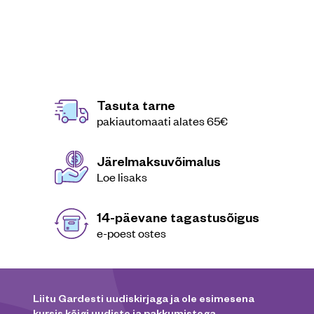
Tasuta tarne
pakiautomaati alates 65€
Järelmaksuvõimalus
Loe lisaks
14-päevane tagastusõigus
e-poest ostes
Liitu Gardesti uudiskirjaga ja ole esimesena
kursis kõigi uudiste ja pakkumistega