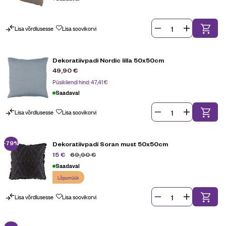
Lisa võrdlusesse
Lisa soovikorvi
Dekoratiivpadi Nordic lilla 50x50cm
49,90
€
Püsikliendi hind:
47,41
€
Saadaval
Lisa võrdlusesse
Lisa soovikorvi
-79%
Dekoratiivpadi Soran must 50x50cm
69,90
€
15
€
Saadaval
Lõpumüük
Lisa võrdlusesse
Lisa soovikorvi