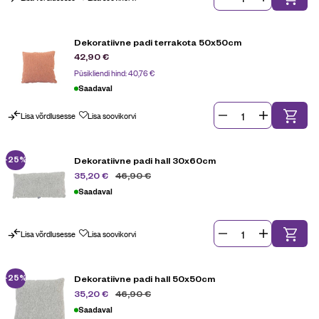
Dekoratiivne padi terrakota 50x50cm
42,90
€
Püsikliendi hind:
40,76
€
Saadaval
Lisa võrdlusesse
Lisa soovikorvi
-25%
Dekoratiivne padi hall 30x60cm
46,90
€
35,20
€
Saadaval
Lisa võrdlusesse
Lisa soovikorvi
-25%
Dekoratiivne padi hall 50x50cm
46,90
€
35,20
€
Saadaval