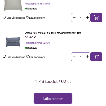
Püsikliendi hind:
43,61
€
Saadaval
Lisa võrdlusesse
Lisa soovikorvi
Dekoratiivpadi Felinia 60x40cm sinine
54,90
€
Püsikliendi hind:
52,16
€
Saadaval
Lisa võrdlusesse
Lisa soovikorvi
1–48 toodet / 62-st
Näita rohkem