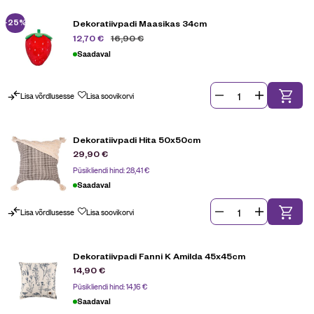
-25%
Dekoratiivpadi Maasikas 34cm
16,90
€
12,70
€
Saadaval
Lisa võrdlusesse
Lisa soovikorvi
Dekoratiivpadi Hita 50x50cm
29,90
€
Püsikliendi hind:
28,41
€
Saadaval
Lisa võrdlusesse
Lisa soovikorvi
Dekoratiivpadi Fanni K Amilda 45x45cm
14,90
€
Püsikliendi hind:
14,16
€
Saadaval