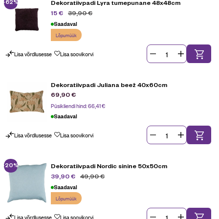
-62%
Dekoratiivpadi Lyra tumepunane 48x48cm
39,90
€
15
€
Saadaval
Lõpumüük
Lisa võrdlusesse
Lisa soovikorvi
Dekoratiivpadi Juliana beež 40x60cm
69,90
€
Püsikliendi hind:
66,41
€
Saadaval
Lisa võrdlusesse
Lisa soovikorvi
-20%
Dekoratiivpadi Nordic sinine 50x50cm
49,90
€
39,90
€
Saadaval
Lõpumüük
Lisa võrdlusesse
Lisa soovikorvi