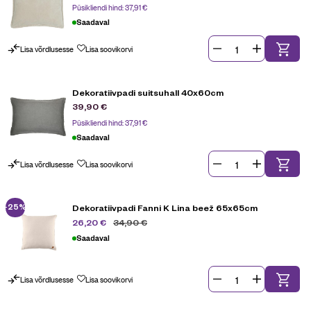
Püsikliendi hind:
37,91
€
Saadaval
Lisa võrdlusesse
Lisa soovikorvi
Dekoratiivpadi suitsuhall 40x60cm
39,90
€
Püsikliendi hind:
37,91
€
Saadaval
Lisa võrdlusesse
Lisa soovikorvi
-25%
Dekoratiivpadi Fanni K Lina beež 65x65cm
34,90
€
26,20
€
Saadaval
Lisa võrdlusesse
Lisa soovikorvi