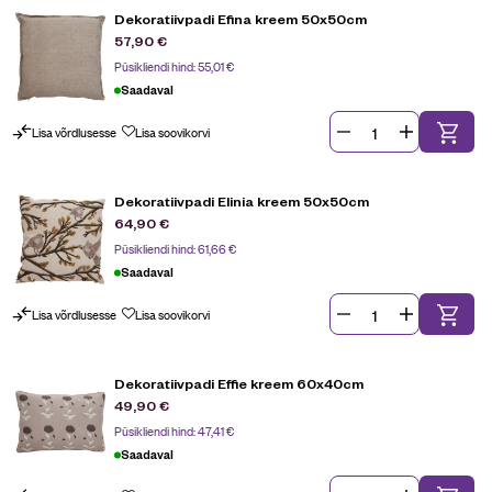
Dekoratiivpadi Efina kreem 50x50cm
57,90
€
Püsikliendi hind:
55,01
€
Saadaval
Lisa võrdlusesse
Lisa soovikorvi
Dekoratiivpadi Elinia kreem 50x50cm
64,90
€
Püsikliendi hind:
61,66
€
Saadaval
Lisa võrdlusesse
Lisa soovikorvi
Dekoratiivpadi Effie kreem 60x40cm
49,90
€
Püsikliendi hind:
47,41
€
Saadaval