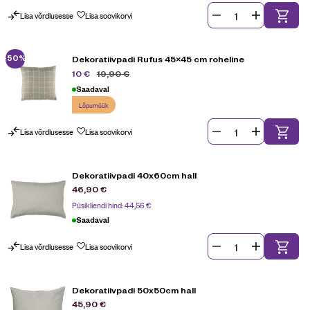
Lisa võrdlusesse
Lisa soovikorvi
-50%
Dekoratiivpadi Rufus 45×45 cm roheline
19,90
€
10
€
Saadaval
Lõpumüük
Lisa võrdlusesse
Lisa soovikorvi
Dekoratiivpadi 40x60cm hall
46,90
€
Püsikliendi hind:
44,56
€
Saadaval
Lisa võrdlusesse
Lisa soovikorvi
Dekoratiivpadi 50x50cm hall
45,90
€