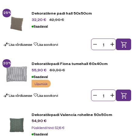
-25%
Dekoratiivne padi hall 50x50cm
42,90
€
32,20
€
Saadaval
Lisa võrdlusesse
Lisa soovikorvi
-20%
Dekoratiivpadi Fiona tumehall 60x40cm
69,90
€
55,90
€
Saadaval
Lõpumüük
Lisa võrdlusesse
Lisa soovikorvi
Dekoratiivpadi Valencia roheline 50x50cm
54,90
€
Püsikliendi hind:
52,16
€
Saadaval