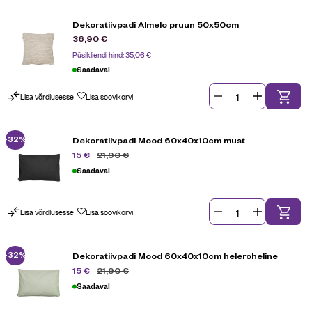
Dekoratiivpadi Almelo pruun 50x50cm
36,90
€
Püsikliendi hind:
35,06
€
Saadaval
Lisa võrdlusesse
Lisa soovikorvi
-32%
Dekoratiivpadi Mood 60x40x10cm must
21,90
€
15
€
Saadaval
Lisa võrdlusesse
Lisa soovikorvi
-32%
Dekoratiivpadi Mood 60x40x10cm heleroheline
21,90
€
15
€
Saadaval