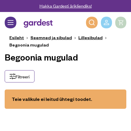
Liigu edasi põhisisu juurde
Hakka Gardesti ärikliendiks!
Gardest
Esileht
Seemned ja sibulad
Lillesibulad
Begoonia mugulad
Begoonia mugulad
Filtreeri
Teie valikule ei leitud ühtegi toodet.