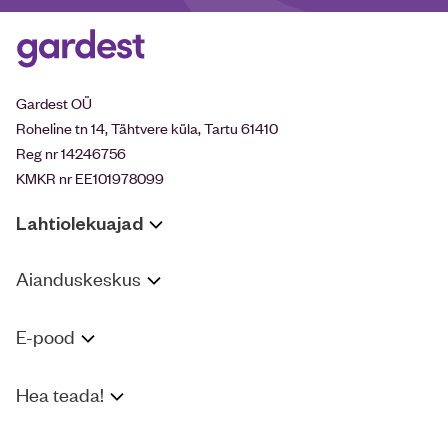
Gardest OÜ
Roheline tn 14, Tähtvere küla, Tartu 61410
Reg nr 14246756
KMKR nr EE101978099
Lahtiolekuajad
Aianduskeskus
E-pood
Hea teada!