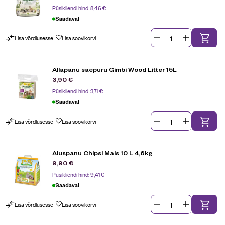
Püsikliendi hind:
8,46
€
Saadaval
Lisa võrdlusesse
Lisa soovikorvi
Allapanu saepuru Gimbi Wood Litter 15L
3,90
€
Püsikliendi hind:
3,71
€
Saadaval
Lisa võrdlusesse
Lisa soovikorvi
Aluspanu Chipsi Mais 10 L 4,6kg
9,90
€
Püsikliendi hind:
9,41
€
Saadaval
Lisa võrdlusesse
Lisa soovikorvi