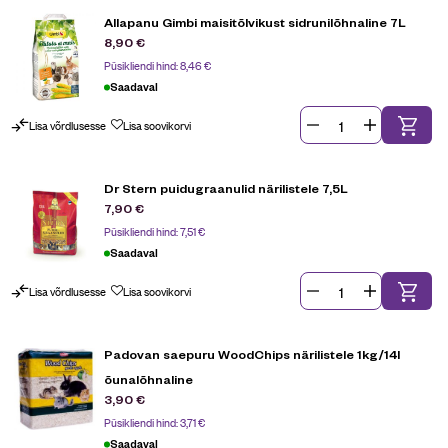
Allapanu Gimbi maisitõlvikust sidrunilõhnaline 7L
8,90
€
Püsikliendi hind:
8,46
€
Saadaval
Lisa võrdlusesse
Lisa soovikorvi
Dr Stern puidugraanulid närilistele 7,5L
7,90
€
Püsikliendi hind:
7,51
€
Saadaval
Lisa võrdlusesse
Lisa soovikorvi
Padovan saepuru WoodChips närilistele 1kg/14l
õunalõhnaline
3,90
€
Püsikliendi hind:
3,71
€
Saadaval