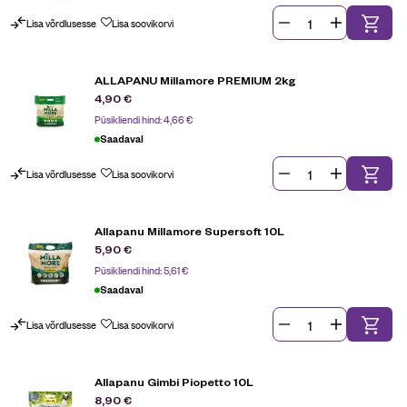
Lisa võrdlusesse
Lisa soovikorvi
ALLAPANU Millamore PREMIUM 2kg
4,90
€
Püsikliendi hind:
4,66
€
Saadaval
Lisa võrdlusesse
Lisa soovikorvi
Allapanu Millamore Supersoft 10L
5,90
€
Püsikliendi hind:
5,61
€
Saadaval
Lisa võrdlusesse
Lisa soovikorvi
Allapanu Gimbi Piopetto 10L
8,90
€