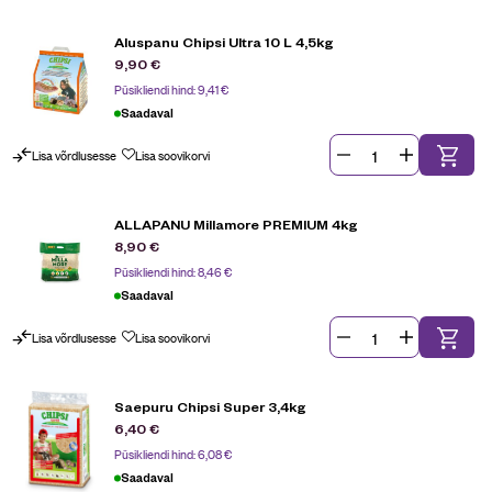
Aluspanu Chipsi Ultra 10 L 4,5kg
9,90
€
Püsikliendi hind:
9,41
€
Saadaval
Lisa võrdlusesse
Lisa soovikorvi
ALLAPANU Millamore PREMIUM 4kg
8,90
€
Püsikliendi hind:
8,46
€
Saadaval
Lisa võrdlusesse
Lisa soovikorvi
Saepuru Chipsi Super 3,4kg
6,40
€
Püsikliendi hind:
6,08
€
Saadaval