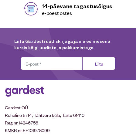
14-päevane tagastusõigus
e-poest ostes
Liitu Gardesti uudiskirjaga ja ole esimesena
kursis kõigi uudiste ja pakkumistega
Liitu
Gardest OÜ
Roheline tn 14, Tähtvere küla, Tartu 61410
Reg nr 14246756
KMKR nr EE101978099