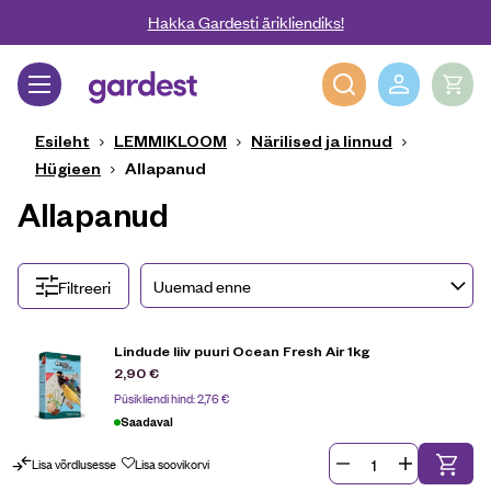
Liigu edasi põhisisu juurde
Hakka Gardesti ärikliendiks!
Gardest
Esileht
LEMMIKLOOM
Närilised ja linnud
Hügieen
Allapanud
Allapanud
Filtreeri
Lindude liiv puuri Ocean Fresh Air 1kg
2,90
€
Püsikliendi hind:
2,76
€
Saadaval
Lisa võrdlusesse
Lisa soovikorvi