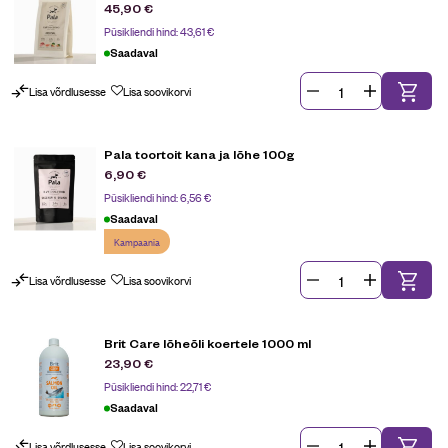
45,90
€
Püsikliendi hind:
43,61
€
Saadaval
Lisa võrdlusesse
Lisa soovikorvi
Pala toortoit kana ja lõhe 100g
6,90
€
Püsikliendi hind:
6,56
€
Saadaval
Kampaania
Lisa võrdlusesse
Lisa soovikorvi
Brit Care lõheõli koertele 1000 ml
23,90
€
Püsikliendi hind:
22,71
€
Saadaval
Lisa võrdlusesse
Lisa soovikorvi