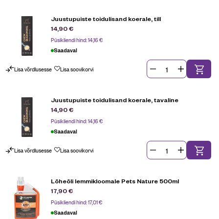
Juustupuiste toidulisand koerale, till
14,90
€
Püsikliendi hind:
14,16
€
Saadaval
Lisa võrdlusesse
Lisa soovikorvi
Juustupuiste toidulisand koerale, tavaline
14,90
€
Püsikliendi hind:
14,16
€
Saadaval
Lisa võrdlusesse
Lisa soovikorvi
Lõheõli lemmikloomale Pets Nature 500ml
17,90
€
Püsikliendi hind:
17,01
€
Saadaval