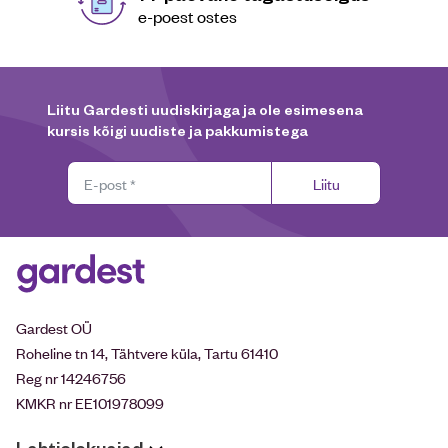
e-poest ostes
Liitu Gardesti uudiskirjaga ja ole esimesena
kursis kõigi uudiste ja pakkumistega
Liitu
Gardest OÜ
Roheline tn 14, Tähtvere küla, Tartu 61410
Reg nr 14246756
KMKR nr EE101978099
Lahtiolekuajad