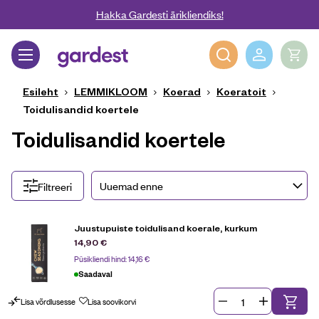
Liigu edasi põhisisu juurde
Hakka Gardesti ärikliendiks!
Gardest
Esileht
LEMMIKLOOM
Koerad
Koeratoit
Toidulisandid koertele
Toidulisandid koertele
Filtreeri
Juustupuiste toidulisand koerale, kurkum
14,90
€
Püsikliendi hind:
14,16
€
Saadaval
Lisa võrdlusesse
Lisa soovikorvi