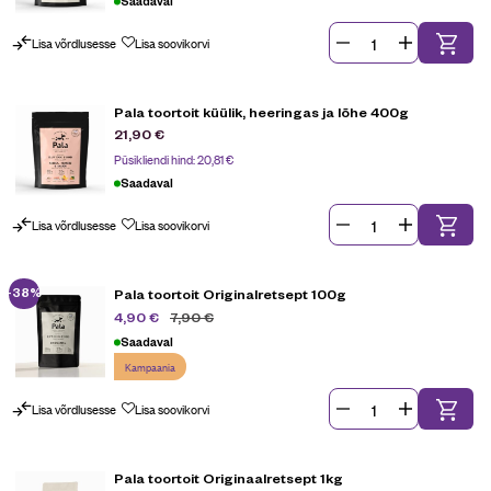
Saadaval
Lisa võrdlusesse
Lisa soovikorvi
Pala toortoit küülik, heeringas ja lõhe 400g
21,90
€
Püsikliendi hind:
20,81
€
Saadaval
Lisa võrdlusesse
Lisa soovikorvi
-38%
Pala toortoit Originalretsept 100g
7,90
€
4,90
€
Saadaval
Kampaania
Lisa võrdlusesse
Lisa soovikorvi
Pala toortoit Originaalretsept 1kg