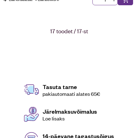
17 toodet / 17-st
Tasuta tarne
pakiautomaati alates 65€
Järelmaksuvõimalus
Loe lisaks
14-päevane tagastusõigus