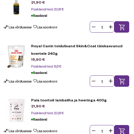
21,90
€
Püsikliendi hind:
20,81
€
Saadaval
Lisa võrdlusesse
Lisa soovikorvi
Royal Canin toidulisand Skin&Coat täiskasvanud
koertele 240g
15,90
€
Püsikliendi hind:
15,11
€
Saadaval
Lisa võrdlusesse
Lisa soovikorvi
Pala toortoit lambaliha ja heeringa 400g
21,90
€
Püsikliendi hind:
20,81
€
Saadaval
Lisa võrdlusesse
Lisa soovikorvi