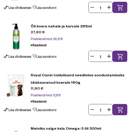
Lisa võrdlusesse
Lisa soovikorvi
Õli koera nahale ja karvale 265ml
27,90
€
Püsikliendi hind:
26,51
€
Saadaval
Lisa võrdlusesse
Lisa soovikorvi
Royal Canin toidulisand seedimise soodustamiseks
täiskasvanud koerale 160g
11,90
€
Püsikliendi hind:
11,31
€
Saadaval
Lisa võrdlusesse
Lisa soovikorvi
Metsiku valge kala Omega-3 õli 300ml