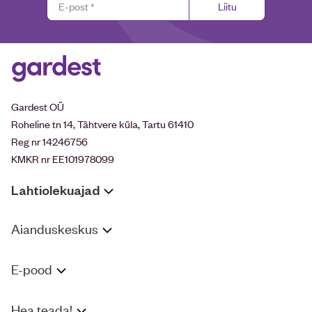
Liitu
Gardest OÜ
Roheline tn 14, Tähtvere küla, Tartu 61410
Reg nr 14246756
KMKR nr EE101978099
Lahtiolekuajad
Aianduskeskus
E-pood
Hea teada!