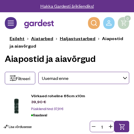
Liigu edasi põhisisu juurde
Hakka Gardesti ärikliendiks!
0
Gardest
Esileht
Aiatarbed
Haljastustarbed
Aiapostid
ja aiavõrgud
Aiapostid ja aiavõrgud
Filtreeri
Võrkaed roheline 65cm x10m
39,90
€
Püsikliendi hind:
37,91
€
Saadaval
Lisa võrdlusesse