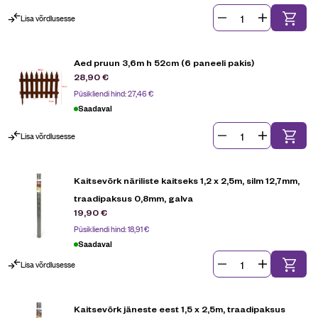
Lisa võrdlusesse
Aed pruun 3,6m h 52cm (6 paneeli pakis)
28,90
€
Püsikliendi hind:
27,46
€
Saadaval
Lisa võrdlusesse
Kaitsevõrk näriliste kaitseks 1,2 x 2,5m, silm 12,7mm,
traadipaksus 0,8mm, galva
19,90
€
Püsikliendi hind:
18,91
€
Saadaval
Lisa võrdlusesse
Kaitsevõrk jäneste eest 1,5 x 2,5m, traadipaksus