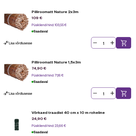
Pilliroomatt Nature 2x3m
109
€
Püsikliendi hind:
103,55
€
Saadaval
Lisa võrdlusesse
Pilliroomatt Nature 1,5x3m
74,90
€
Püsikliendi hind:
71,16
€
Saadaval
Lisa võrdlusesse
Võrkaed traadist 40 cm x 10 m roheline
24,90
€
Püsikliendi hind:
23,66
€
Saadaval