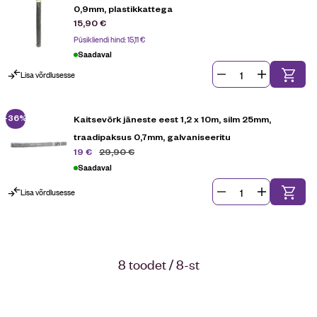
0,9mm, plastikkattega
15,90
€
Püsikliendi hind:
15,11
€
Saadaval
Lisa võrdlusesse
-36%
Kaitsevõrk jäneste eest 1,2 x 10m, silm 25mm,
traadipaksus 0,7mm, galvaniseeritu
29,90
€
19
€
Saadaval
Lisa võrdlusesse
8 toodet / 8-st