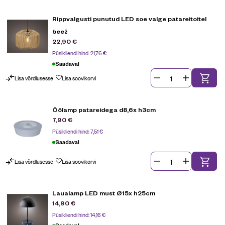
Rippvalgusti punutud LED soe valge patareitoitel
beež
22,90
€
Püsikliendi hind:
21,76
€
Saadaval
Lisa võrdlusesse
Lisa soovikorvi
Öölamp patareidega d8,6x h3cm
7,90
€
Püsikliendi hind:
7,51
€
Saadaval
Lisa võrdlusesse
Lisa soovikorvi
Laualamp LED must Ø15x h25cm
14,90
€
Püsikliendi hind:
14,16
€