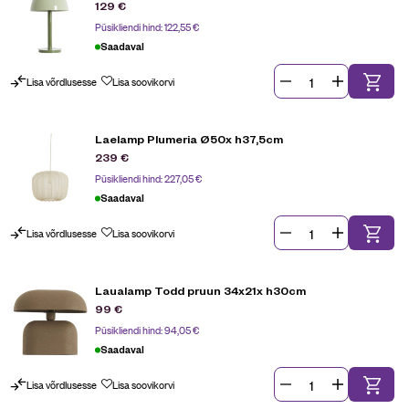
129
€
Püsikliendi hind:
122,55
€
Saadaval
Lisa võrdlusesse
Lisa soovikorvi
Laelamp Plumeria Ø50x h37,5cm
239
€
Püsikliendi hind:
227,05
€
Saadaval
Lisa võrdlusesse
Lisa soovikorvi
Laualamp Todd pruun 34x21x h30cm
99
€
Püsikliendi hind:
94,05
€
Saadaval
Lisa võrdlusesse
Lisa soovikorvi