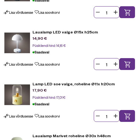
Saadaval
Lisa võrdlusesse
Lisa soovikorvi
Laualamp LED valge Ø15x h25cm
14,90
€
Püsikliendi hind:
14,16
€
Saadaval
Lisa võrdlusesse
Lisa soovikorvi
Lamp LED soe valge, roheline Ø11x h20cm
17,90
€
Püsikliendi hind:
17,01
€
Saadaval
Lisa võrdlusesse
Lisa soovikorvi
Laualamp Marivet roheline Ø30x h48cm