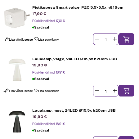
Pistikupesa Smart valge IP20 5,5×5,5x h8,16cm
17,90
€
Püsikliendi hind:
17,01
€
Saadaval
Lisa võrdlusesse
Lisa soovikorvi
Laualamp, valge, 24LED Ø15,5x h20cm USB
19,90
€
Püsikliendi hind:
18,91
€
Saadaval
Lisa võrdlusesse
Lisa soovikorvi
Laualamp, must, 24LED Ø15,5x h20cm USB
19,90
€
Püsikliendi hind:
18,91
€
Saadaval