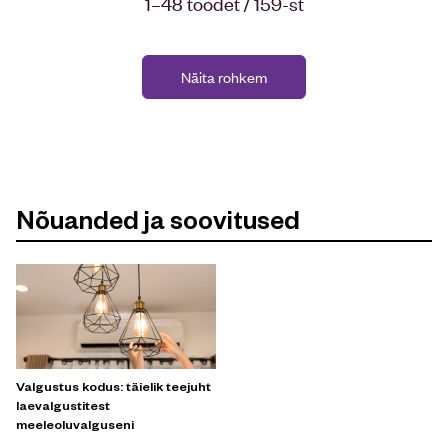
1–48 toodet / 159-st
Näita rohkem
Nõuanded ja soovitused
Valgustus kodus: täielik teejuht
laevalgustitest
meeleoluvalguseni