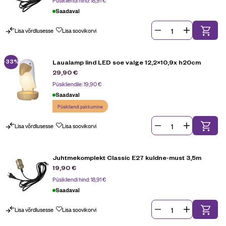
Püsikliendi hind:
18,91
€
Saadaval
Lisa võrdlusesse
Lisa soovikorvi
-33%
Laualamp lind LED soe valge 12,2×10,9x h20cm
29,90
€
Püsikliendile:
19,90
€
Saadaval
Püsikliendi pakkumine
Lisa võrdlusesse
Lisa soovikorvi
Juhtmekomplekt Classic E27 kuldne-must 3,5m
19,90
€
Püsikliendi hind:
18,91
€
Saadaval
Lisa võrdlusesse
Lisa soovikorvi