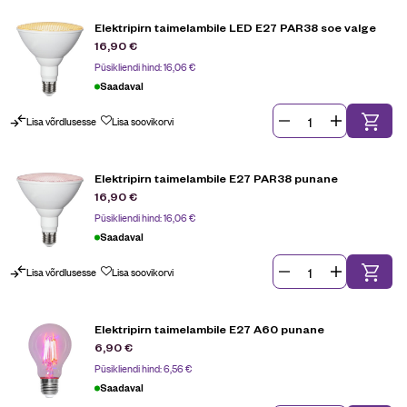
Elektripirn taimelambile LED E27 PAR38 soe valge
16,90
€
Püsikliendi hind:
16,06
€
Saadaval
Lisa võrdlusesse
Lisa soovikorvi
Elektripirn taimelambile E27 PAR38 punane
16,90
€
Püsikliendi hind:
16,06
€
Saadaval
Lisa võrdlusesse
Lisa soovikorvi
Elektripirn taimelambile E27 A60 punane
6,90
€
Püsikliendi hind:
6,56
€
Saadaval