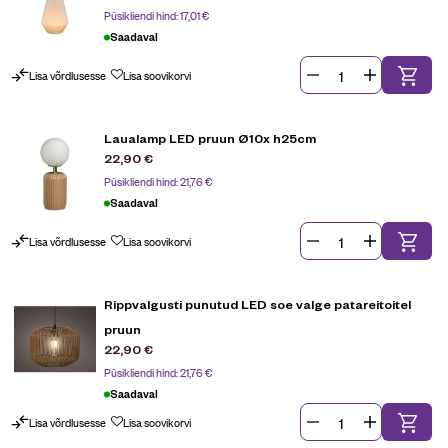
Püsikliendi hind:
17,01
€
Saadaval
Lisa võrdlusesse
Lisa soovikorvi
Laualamp LED pruun Ø10x h25cm
22,90
€
Püsikliendi hind:
21,76
€
Saadaval
Lisa võrdlusesse
Lisa soovikorvi
Rippvalgusti punutud LED soe valge patareitoitel
pruun
22,90
€
Püsikliendi hind:
21,76
€
Saadaval
Lisa võrdlusesse
Lisa soovikorvi