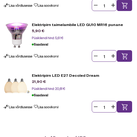
Lisa võrdlusesse
Lisa soovikorvi
Elektripirn taimelambile LED GU10 MR16 punane
5,90
€
Püsikliendi hind:
5,61
€
Saadaval
Lisa võrdlusesse
Lisa soovikorvi
Elektripirn LED E27 Decoled Dream
21,90
€
Püsikliendi hind:
20,81
€
Saadaval
Lisa võrdlusesse
Lisa soovikorvi