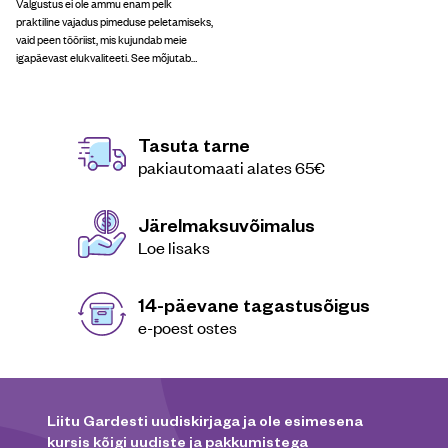
Valgustus ei ole ammu enam pelk
praktiline vajadus pimeduse peletamiseks,
vaid peen tööriist, mis kujundab meie
igapäevast elukvaliteeti. See mõjutab
sügavalt meie ööpäevarütmi, reguleerides
une ja ärveloleku tsüklit. Samuti määrab
valgustus, kas tunneme end ruumis erksalt
või lõõgastunult. Õigesti valitud […]
Tasuta tarne
pakiautomaati alates 65€
Järelmaksuvõimalus
Loe lisaks
14-päevane tagastusõigus
e-poest ostes
Liitu Gardesti uudiskirjaga ja ole esimesena
kursis kõigi uudiste ja pakkumistega