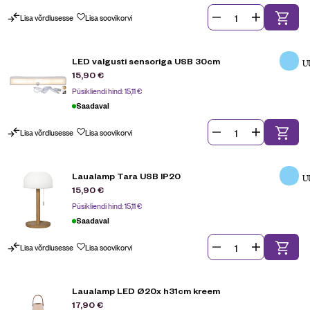
Lisa võrdlusesse
Lisa soovikorvi
LED valgusti sensoriga USB 30cm
U
15,90
€
Püsikliendi hind:
15,11
€
Saadaval
Lisa võrdlusesse
Lisa soovikorvi
Laualamp Tara USB IP20
U
15,90
€
Püsikliendi hind:
15,11
€
Saadaval
Lisa võrdlusesse
Lisa soovikorvi
Laualamp LED Ø20x h31cm kreem
17,90
€