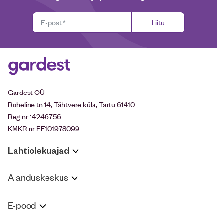
Liitu
Gardest OÜ
Roheline tn 14, Tähtvere küla, Tartu 61410
Reg nr 14246756
KMKR nr EE101978099
Lahtiolekuajad
Aianduskeskus
E-pood