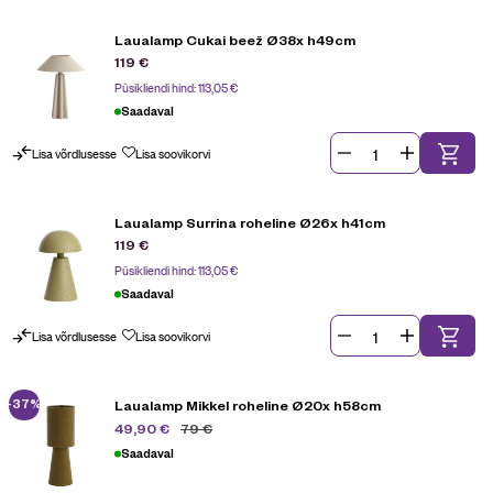
Laualamp Cukai beež Ø38x h49cm
119
€
Püsikliendi hind:
113,05
€
Saadaval
Lisa võrdlusesse
Lisa soovikorvi
Laualamp Surrina roheline Ø26x h41cm
119
€
Püsikliendi hind:
113,05
€
Saadaval
Lisa võrdlusesse
Lisa soovikorvi
-37%
Laualamp Mikkel roheline Ø20x h58cm
79
€
49,90
€
Saadaval