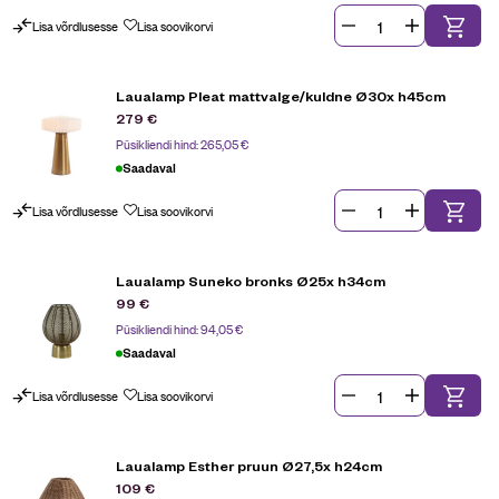
Lisa võrdlusesse
Lisa soovikorvi
Laualamp Pleat mattvalge/kuldne Ø30x h45cm
279
€
Püsikliendi hind:
265,05
€
Saadaval
Lisa võrdlusesse
Lisa soovikorvi
Laualamp Suneko bronks Ø25x h34cm
99
€
Püsikliendi hind:
94,05
€
Saadaval
Lisa võrdlusesse
Lisa soovikorvi
Laualamp Esther pruun Ø27,5x h24cm
109
€