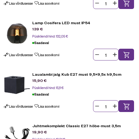
Lisa võrdlusesse
Lisa soovikorvi
Lamp Cosifera LED must IP54
139
€
Püsikliendi hind:
132,05
€
Saadaval
Lisa võrdlusesse
Lisa soovikorvi
Laualambi jalg Kub E27 must 9,5×9,5x h9,5cm
15,90
€
Püsikliendi hind:
15,11
€
Saadaval
Lisa võrdlusesse
Lisa soovikorvi
Juhtmekomplekt Classic E27 hõbe-must 3,5m
19,90
€