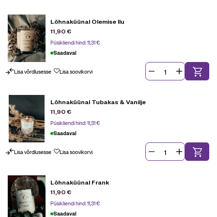
Lõhnaküünal Olemise Ilu
11,90
€
Püsikliendi hind:
11,31
€
Saadaval
Lisa võrdlusesse
Lisa soovikorvi
Lõhnaküünal Tubakas & Vanilje
11,90
€
Püsikliendi hind:
11,31
€
Saadaval
Lisa võrdlusesse
Lisa soovikorvi
Lõhnaküünal Frank
11,90
€
Püsikliendi hind:
11,31
€
Saadaval