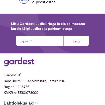
e-poest ostes
Liitu Gardesti uudiskirjaga ja ole esimesena
kursis kõigi uudiste ja pakkumistega
Liitu
Gardest OÜ
Roheline tn 14, Tähtvere küla, Tartu 61410
Reg nr 14246756
KMKR nr EE101978099
Lahtiolekuajad