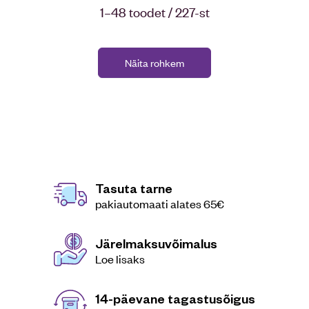
1–48 toodet / 227-st
Näita rohkem
Tasuta tarne
pakiautomaati alates 65€
Järelmaksuvõimalus
Loe lisaks
14-päevane tagastusõigus