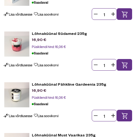
Saadaval
Lisa võrdlusesse
Lisa soovikorvi
Lõhnaküünal Südamed 235g
16,90
€
Püsikliendi hind:
16,06
€
Saadaval
Lisa võrdlusesse
Lisa soovikorvi
Lõhnaküünal Pähkline Gardeenia 235g
16,90
€
Püsikliendi hind:
16,06
€
Saadaval
Lisa võrdlusesse
Lisa soovikorvi
Lõhnaküünal Must Vaarikas 235g