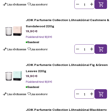
Lisa võrdlusesse
Lisa soovikorvi
JOIK Parfumerie Collection Lõhnaküünal Cashmere &
Sandalwood 220g
19,90
€
Püsikliendi hind:
18,91
€
Saadaval
Lisa võrdlusesse
Lisa soovikorvi
JOIK Parfumerie Collection Lõhnaküünal Fig &Green
Leaves 220g
19,90
€
Püsikliendi hind:
18,91
€
Saadaval
Lisa võrdlusesse
Lisa soovikorvi
JOIK Parfumerie Collection Lõhnaküünal Blackberry