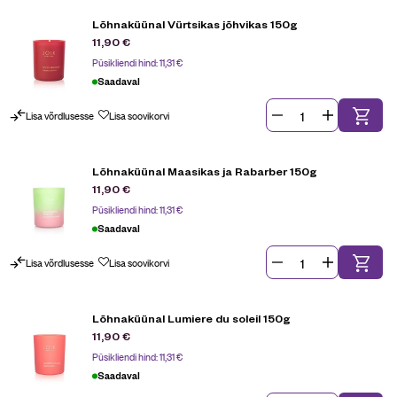
Lõhnaküünal Vürtsikas jõhvikas 150g
11,90
€
Püsikliendi hind:
11,31
€
Saadaval
Lisa võrdlusesse
Lisa soovikorvi
Lõhnaküünal Maasikas ja Rabarber 150g
11,90
€
Püsikliendi hind:
11,31
€
Saadaval
Lisa võrdlusesse
Lisa soovikorvi
Lõhnaküünal Lumiere du soleil 150g
11,90
€
Püsikliendi hind:
11,31
€
Saadaval