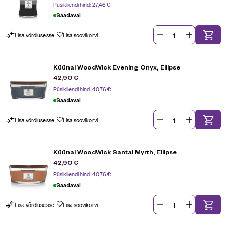
Püsikliendi hind:
27,46
€
esindatud Ib Laursen, Riverdale, House Doctor jt. Meil leiad ka
WoodWicki pehme ja rahustava lõkke praksumise heliga
Saadaval
lõhnaküünlad. Leia oma lemmik lõhnaküünal Gardest e-poest!
Lisa võrdlusesse
Lisa soovikorvi
Küünal WoodWick Evening Onyx, Ellipse
42,90
€
Püsikliendi hind:
40,76
€
Saadaval
Lisa võrdlusesse
Lisa soovikorvi
Küünal WoodWick Santal Myrth, Ellipse
42,90
€
Püsikliendi hind:
40,76
€
Saadaval
Lisa võrdlusesse
Lisa soovikorvi