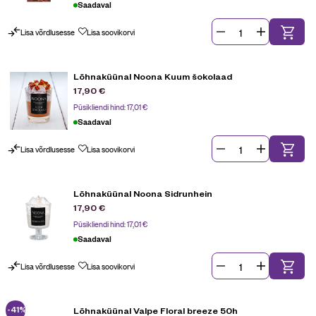
Saadaval
Lisa võrdlusesse
Lisa soovikorvi
Lõhnaküünal Noona Kuum šokolaad
17,90
€
Püsikliendi hind:
17,01
€
Saadaval
Lisa võrdlusesse
Lisa soovikorvi
Lõhnaküünal Noona Sidrunhein
17,90
€
Püsikliendi hind:
17,01
€
Saadaval
Lisa võrdlusesse
Lisa soovikorvi
-41%
Lõhnaküünal Valpe Floral breeze 50h