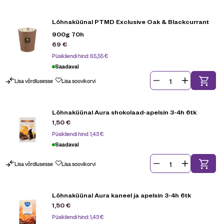
Lõhnaküünal PTMD Exclusive Oak & Blackcurrant
900g 70h
69
€
Püsikliendi hind:
65,55
€
Saadaval
Lisa võrdlusesse
Lisa soovikorvi
Lõhnaküünal Aura shokolaad-apelsin 3-4h 6tk
1,50
€
Püsikliendi hind:
1,43
€
Saadaval
Lisa võrdlusesse
Lisa soovikorvi
Lõhnaküünal Aura kaneel ja apelsin 3-4h 6tk
1,50
€
Püsikliendi hind:
1,43
€