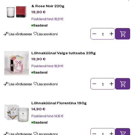
& Rose Noir 220g
19,90
€
Püsikliendi hind:
18,91
€
Saadaval
Lisa võrdlusesse
Lisa soovikorvi
Lõhnaküünal Valge tuttsaba 235g
19,90
€
Püsikliendi hind:
18,91
€
Saadaval
Lisa võrdlusesse
Lisa soovikorvi
Lõhnaküünal Florentina 190g
14,90
€
Püsikliendi hind:
14,16
€
Saadaval
Lisa võrdlusesse
Lisa soovikorvi