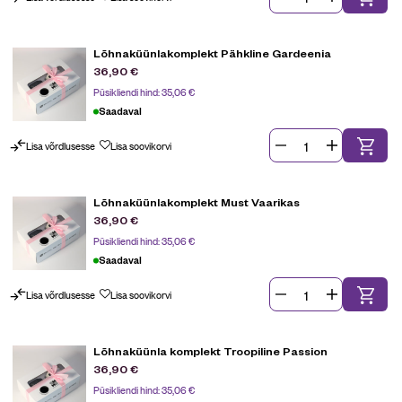
Lõhnaküünlakomplekt Pähkline Gardeenia
36,90
€
Püsikliendi hind:
35,06
€
Saadaval
Lisa võrdlusesse
Lisa soovikorvi
Lõhnaküünlakomplekt Must Vaarikas
36,90
€
Püsikliendi hind:
35,06
€
Saadaval
Lisa võrdlusesse
Lisa soovikorvi
Lõhnaküünla komplekt Troopiline Passion
36,90
€
Püsikliendi hind:
35,06
€