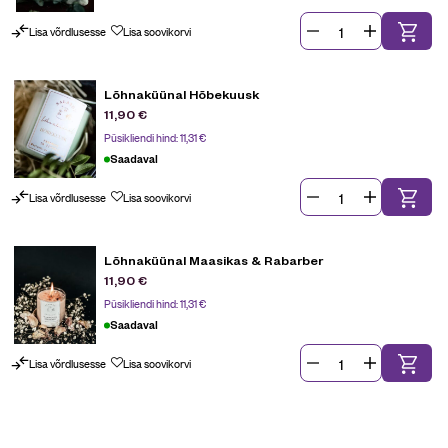
Lisa võrdlusesse
Lisa soovikorvi
Lõhnaküünal Hõbekuusk
11,90
€
Püsikliendi hind:
11,31
€
Saadaval
Lisa võrdlusesse
Lisa soovikorvi
Lõhnaküünal Maasikas & Rabarber
11,90
€
Püsikliendi hind:
11,31
€
Saadaval
Lisa võrdlusesse
Lisa soovikorvi