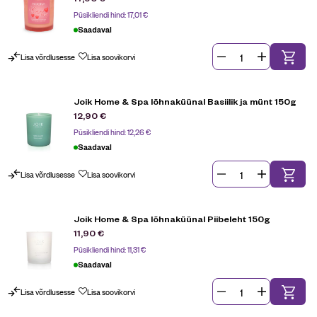
Püsikliendi hind:
17,01
€
Saadaval
Lisa võrdlusesse
Lisa soovikorvi
Joik Home & Spa lõhnaküünal Basiilik ja münt 150g
12,90
€
Püsikliendi hind:
12,26
€
Saadaval
Lisa võrdlusesse
Lisa soovikorvi
Joik Home & Spa lõhnaküünal Piibeleht 150g
11,90
€
Püsikliendi hind:
11,31
€
Saadaval
Lisa võrdlusesse
Lisa soovikorvi