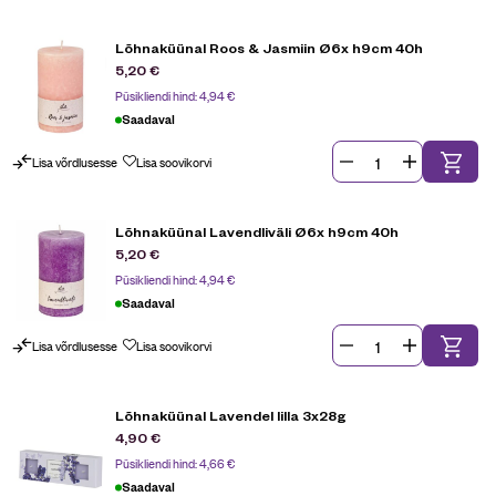
Lõhnaküünal Roos & Jasmiin Ø6x h9cm 40h
5,20
€
Püsikliendi hind:
4,94
€
Saadaval
Lisa võrdlusesse
Lisa soovikorvi
Lõhnaküünal Lavendliväli Ø6x h9cm 40h
5,20
€
Püsikliendi hind:
4,94
€
Saadaval
Lisa võrdlusesse
Lisa soovikorvi
Lõhnaküünal Lavendel lilla 3x28g
4,90
€
Püsikliendi hind:
4,66
€
Saadaval