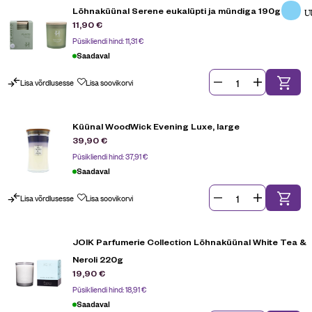
Lõhnaküünal Serene eukalüpti ja mündiga 190g
U
11,90
€
Püsikliendi hind:
11,31
€
Saadaval
Lisa võrdlusesse
Lisa soovikorvi
Küünal WoodWick Evening Luxe, large
39,90
€
Püsikliendi hind:
37,91
€
Saadaval
Lisa võrdlusesse
Lisa soovikorvi
JOIK Parfumerie Collection Lõhnaküünal White Tea &
Neroli 220g
19,90
€
Püsikliendi hind:
18,91
€
Saadaval