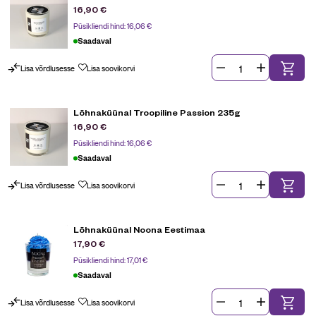
16,90
€
Püsikliendi hind:
16,06
€
Saadaval
Lisa võrdlusesse
Lisa soovikorvi
Lõhnaküünal Troopiline Passion 235g
16,90
€
Püsikliendi hind:
16,06
€
Saadaval
Lisa võrdlusesse
Lisa soovikorvi
Lõhnaküünal Noona Eestimaa
17,90
€
Püsikliendi hind:
17,01
€
Saadaval
Lisa võrdlusesse
Lisa soovikorvi