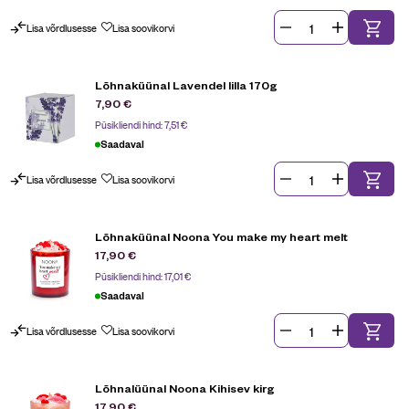
Lisa võrdlusesse
Lisa soovikorvi
Lõhnaküünal Lavendel lilla 170g
7,90
€
Püsikliendi hind:
7,51
€
Saadaval
Lisa võrdlusesse
Lisa soovikorvi
Lõhnaküünal Noona You make my heart melt
17,90
€
Püsikliendi hind:
17,01
€
Saadaval
Lisa võrdlusesse
Lisa soovikorvi
Lõhnalüünal Noona Kihisev kirg
17,90
€