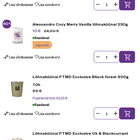
Lisa võrdlusesse
Lisa soovikorvi
-60%
Alessandro Cozy Merry Vanilla lõhnaküünal 230g
24,90
€
10
€
Saadaval
Lõpumüük
Lisa võrdlusesse
Lisa soovikorvi
Lõhnaküünal PTMD Exclusive Bllack forest 900g
70h
69
€
Püsikliendi hind:
65,55
€
Saadaval
Lisa võrdlusesse
Lisa soovikorvi
Lõhnaküünal PTMD Exclusive Ok & Blackcurrant