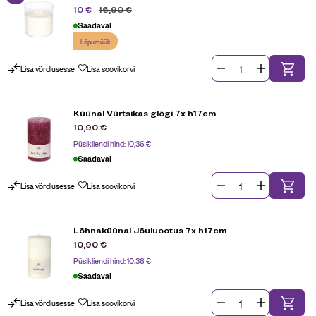
16,90
€
10
€
Saadaval
Lõpumüük
Lisa võrdlusesse
Lisa soovikorvi
Küünal Vürtsikas glögi 7x h17cm
10,90
€
Püsikliendi hind:
10,36
€
Saadaval
Lisa võrdlusesse
Lisa soovikorvi
Lõhnaküünal Jõuluootus 7x h17cm
10,90
€
Püsikliendi hind:
10,36
€
Saadaval
Lisa võrdlusesse
Lisa soovikorvi