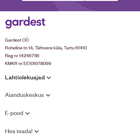
Gardest OÜ
Roheline tn 14, Tähtvere küla, Tartu 61410
Reg nr 14246756
KMKR nr EE101978099
Lahtiolekuajad
Aianduskeskus
E-pood
Hea teada!