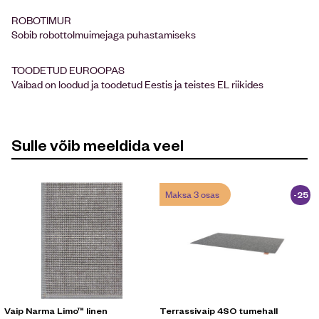
ROBOTIMUR
Sobib robottolmuimejaga puhastamiseks
TOODETUD EUROOPAS
Vaibad on loodud ja toodetud Eestis ja teistes EL riikides
Sulle võib meeldida veel
Maksa 3 osas
-25
%
Vaip Narma Limo™ linen
Terrassivaip 4SO tumehall