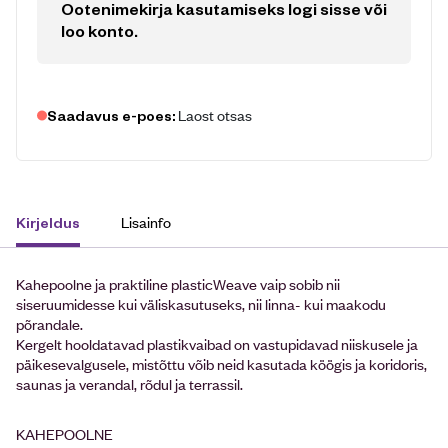
Ootenimekirja kasutamiseks logi sisse või
loo konto
.
Laost otsas
Saadavus e-poes:
Lisainfo
Kirjeldus
Kahepoolne ja praktiline plasticWeave vaip sobib nii
siseruumidesse kui väliskasutuseks, nii linna- kui maakodu
põrandale.
Kergelt hooldatavad plastikvaibad on vastupidavad niiskusele ja
päikesevalgusele, mistõttu võib neid kasutada köögis ja koridoris,
saunas ja verandal, rõdul ja terrassil.
KAHEPOOLNE