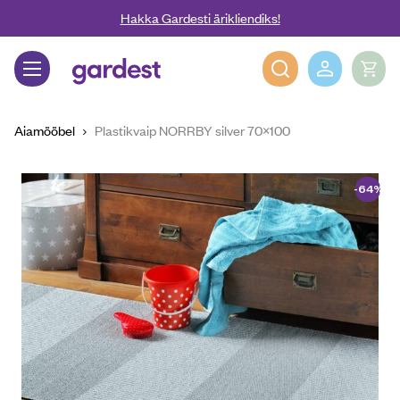
Liigu edasi põhisisu juurde
Hakka Gardesti ärikliendiks!
Gardest
Aiamööbel
Plastikvaip NORRBY silver 70×100
-64%