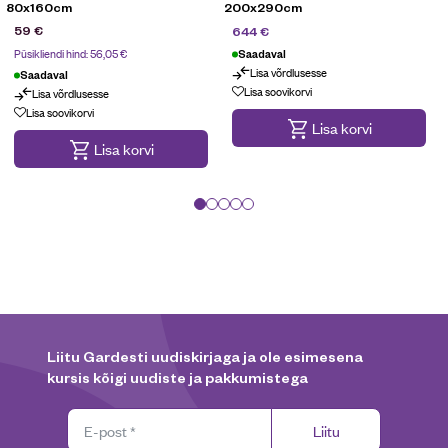
80x160cm
200x290cm
h
859
€
59
€
644
€
Püsikliendi hind:
56,05
€
Saadaval
Lisa võrdlusesse
Saadaval
Maksa 3 osas
Lisa soovikorvi
Lisa võrdlusesse
Lisa soovikorvi
Lisa korvi
Lisa korvi
Liitu Gardesti uudiskirjaga ja ole esimesena
kursis kõigi uudiste ja pakkumistega
Liitu