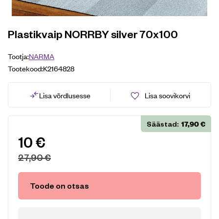
Plastikvaip NORRBY silver 70x100
Tootja:
NARMA
Tootekood:
K2164828
Lisa võrdlusesse
Lisa soovikorvi
17,90
€
Säästad:
10
€
27,90
€
Toode on otsas