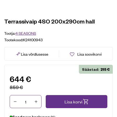
Terrassivaip 4SO 200x290cm hall
Tootja:
4 SEASONS
Tootekood:
K24100943
Lisa võrdlusesse
Lisa soovikorvi
215
€
Säästad:
644
€
859
€
Kogus
Lisa korvi
1tk
Saadavus keskuses: