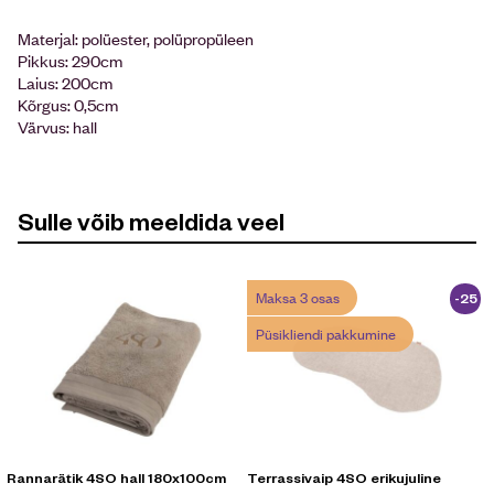
Materjal: polüester, polüpropüleen
Pikkus: 290cm
Laius: 200cm
Kõrgus: 0,5cm
Värvus: hall
Sulle võib meeldida veel
Maksa 3 osas
-25
%
Püsikliendi pakkumine
Rannarätik 4SO hall 180x100cm
Terrassivaip 4SO erikujuline