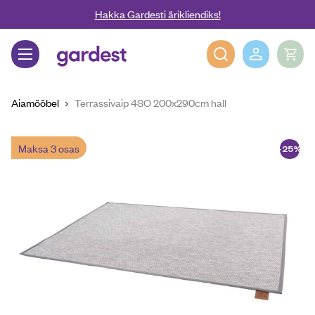
Liigu edasi põhisisu juurde
Hakka Gardesti ärikliendiks!
Gardest
Aiamööbel
Terrassivaip 4SO 200x290cm hall
Maksa 3 osas
-25%