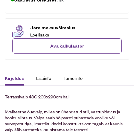
Järelmaksuvõimalus
Loe lisaks
Ava kalkulaator
Lisainfo
Tarne info
Kirjeldus
Terrassivaip 4SO 200x290cm hall
Kvaliteetne õuevaip, milles on ühendatud stiil, vastupidavus ja
hoolduslihtsus. Vaipa saab hõlpsasti puhastada vooliku või
survepesuriga, ilmastikukindel konstruktsioon tagab, et kaunis
vaip jääb aastateks kaunistama teie terrassi.