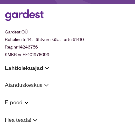
Gardest OÜ
Roheline tn 14, Tähtvere küla, Tartu 61410
Reg nr 14246756
KMKR nr EE101978099
Lahtiolekuajad
Aianduskeskus
E-pood
Hea teada!