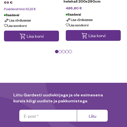
helehall 200x290cm
69
€
649
€
486,80
€
Püsikliendi hind:
65,55
€
Saadaval
Saadaval
Lisa võrdlusesse
Lisa võrdlusesse
Maksa 3 osas
Püsikliendi pakkumine
Lisa soovikorvi
Lisa soovikorvi
Lisa korvi
Lisa korvi
Liitu Gardesti uudiskirjaga ja ole esimesena
kursis kõigi uudiste ja pakkumistega
Liitu