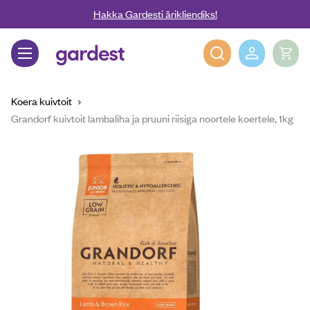
Liigu edasi põhisisu juurde
Hakka Gardesti ärikliendiks!
Gardest
Koera kuivtoit
Grandorf kuivtoit lambaliha ja pruuni riisiga noortele koertele, 1kg