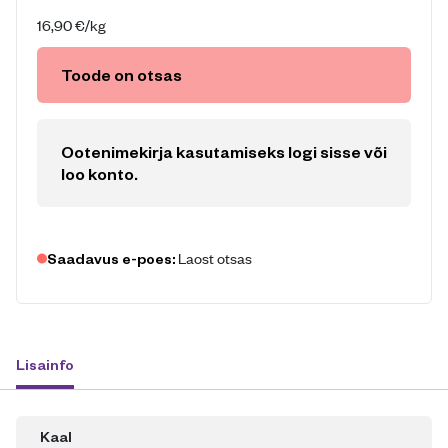
16,90
€
/kg
Toode on otsas
Ootenimekirja kasutamiseks logi sisse või
loo konto
.
Laost otsas
Saadavus e-poes:
Lisainfo
Kaal