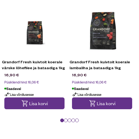
Grandorf Fresh kuivtoit koerale
Grandorf Fresh kuivtoit koerale
värske lõhefilee ja bataadiga 1kg
lambaliha ja bataadiga 1kg
16,90
€
16,90
€
Püsikliendi hind:
16,06
€
Püsikliendi hind:
16,06
€
Saadaval
Saadaval
Lisa võrdlusesse
Lisa võrdlusesse
Lisa korvi
Lisa korvi