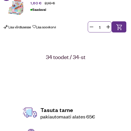
2,10
€
1,60
€
Saadaval
Lisa võrdlusesse
Lisa soovikorvi
34 toodet / 34-st
Tasuta tarne
pakiautomaati alates 65€