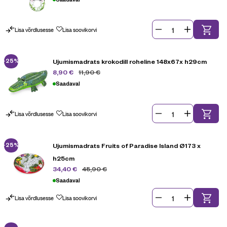
Lisa võrdlusesse
Lisa soovikorvi
-25%
Ujumismadrats krokodill roheline 148x67x h29cm
11,90
€
8,90
€
Saadaval
Lisa võrdlusesse
Lisa soovikorvi
-25%
Ujumismadrats Fruits of Paradise Island Ø173 x
h25cm
45,90
€
34,40
€
Saadaval
Lisa võrdlusesse
Lisa soovikorvi