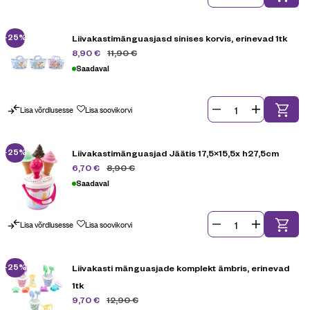
-25%
Liivakastimänguasjasd sinises korvis, erinevad 1tk
11,90
€
8,90
€
Saadaval
Lisa võrdlusesse
Lisa soovikorvi
-25%
Liivakastimänguasjad Jäätis 17,5×15,5x h27,5cm
8,90
€
6,70
€
Saadaval
Lisa võrdlusesse
Lisa soovikorvi
-25%
Liivakasti mänguasjade komplekt ämbris, erinevad
1tk
12,90
€
9,70
€