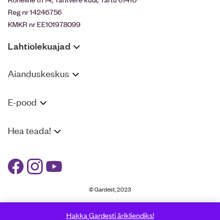
Reg nr 14246756
KMKR nr EE101978099
Lahtiolekuajad
Aianduskeskus
E-pood
Hea teada!
© Gardest, 2023
Hakka Gardesti ärikliendiks!