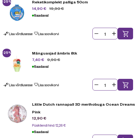
-25%
Reketikomplekt palliga 50cm
19,90
€
14,90
€
Saadaval
Lisa võrdlusesse
Lisa soovikorvi
-25%
Mänguasjad ämbris 8tk
9,90
€
7,40
€
Saadaval
Lisa võrdlusesse
Lisa soovikorvi
Little Dutch rannapall 3D merihobuga Ocean Dreams
Pink
12,90
€
Püsikliendi hind:
12,26
€
Saadaval