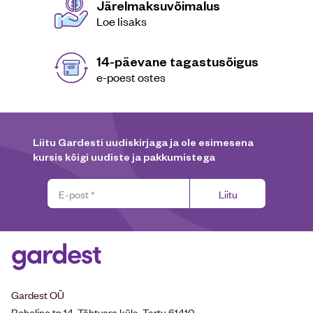
Järelmaksuvõimalus
Loe lisaks
14-päevane tagastusõigus
e-poest ostes
Liitu Gardesti uudiskirjaga ja ole esimesena
kursis kõigi uudiste ja pakkumistega
Liitu
Gardest OÜ
Roheline tn 14, Tähtvere küla, Tartu 61410