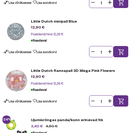
Lisa võrdlusesse
Lisa soovikorvi
Little Dutch minipall Blue
12,90
€
Püsikliendi hind:
12,26
€
Saadaval
Lisa võrdlusesse
Lisa soovikorvi
Little Dutch Rannapall 3D lillega Pink Flowers
12,90
€
Püsikliendi hind:
12,26
€
Saadaval
Lisa võrdlusesse
Lisa soovikorvi
-24%
Ujumisrõngas panda/konn erinevad 1tk
4,50
€
3,40
€
Saadaval