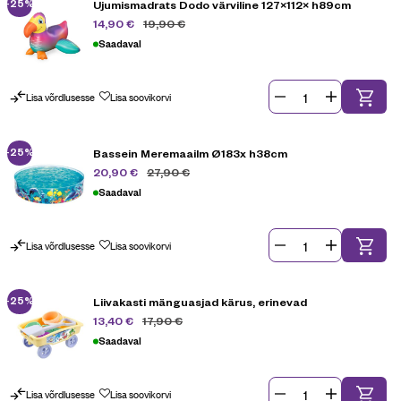
-25%
Ujumismadrats Dodo värviline 127×112× h89cm
19,90
€
14,90
€
Saadaval
Lisa võrdlusesse
Lisa soovikorvi
-25%
Bassein Meremaailm Ø183x h38cm
27,90
€
20,90
€
Saadaval
Lisa võrdlusesse
Lisa soovikorvi
-25%
Liivakasti mänguasjad kärus, erinevad
17,90
€
13,40
€
Saadaval
Lisa võrdlusesse
Lisa soovikorvi