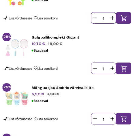
Lisa võrdlusesse
Lisa soovikorvi
-25%
Sulgpallikomplekt Gigant
16,90
€
12,70
€
Saadaval
Lisa võrdlusesse
Lisa soovikorvi
-25%
Mänguasjad ämbris värvivalik 1tk
7,90
€
5,90
€
Saadaval
Lisa võrdlusesse
Lisa soovikorvi