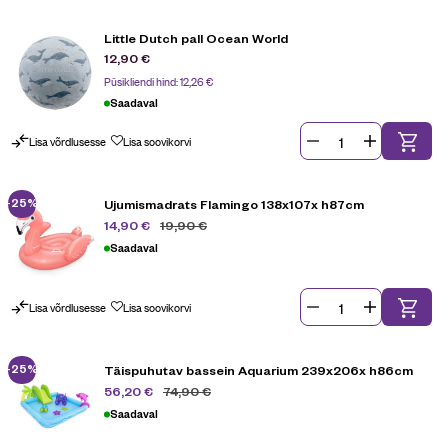
Little Dutch pall Ocean World
12,90
€
Püsikliendi hind:
12,26
€
Saadaval
Lisa võrdlusesse
Lisa soovikorvi
-25%
Ujumismadrats Flamingo 138x107x h87cm
19,90
€
14,90
€
Saadaval
Lisa võrdlusesse
Lisa soovikorvi
-25%
Täispuhutav bassein Aquarium 239x206x h86cm
74,90
€
56,20
€
Saadaval