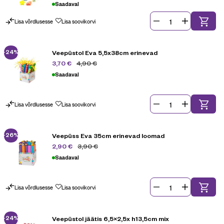
Saadaval
Lisa võrdlusesse
Lisa soovikorvi
-24%
Veepüstol Eva 5,5x38cm erinevad
4,90
€
3,70
€
Saadaval
Lisa võrdlusesse
Lisa soovikorvi
-26%
Veepüss Eva 35cm erinevad loomad
3,90
€
2,90
€
Saadaval
Lisa võrdlusesse
Lisa soovikorvi
-24%
Veepüstol jäätis 6,5×2,5x h13,5cm mix