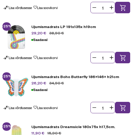
Lisa võrdlusesse
Lisa soovikorvi
-25%
Ujumismadrats LP 191x135x h19cm
38,90
€
29,20
€
Saadaval
Lisa võrdlusesse
Lisa soovikorvi
-25%
Ujumismadrats Boho Butterfly 186×146× h21cm
34,90
€
26,20
€
Saadaval
Lisa võrdlusesse
Lisa soovikorvi
-25%
Ujumismadrats Dreamsicle 180x75x h17,5cm.
15,90
€
11,90
€