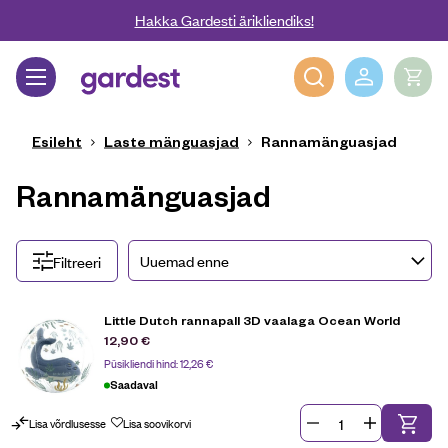
Liigu edasi põhisisu juurde
Hakka Gardesti ärikliendiks!
Gardest
Esileht
Laste mänguasjad
Rannamänguasjad
Rannamänguasjad
Filtreeri
Little Dutch rannapall 3D vaalaga Ocean World
12,90
€
Püsikliendi hind:
12,26
€
Saadaval
Lisa võrdlusesse
Lisa soovikorvi