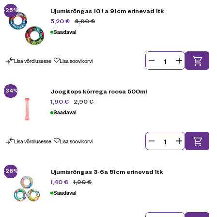
-25%
Ujumisrõngas 10+a 91cm erinevad 1tk
6,90
€
5,20
€
Saadaval
Lisa võrdlusesse
Lisa soovikorvi
-34%
Joogitops kõrrega roosa 500ml
2,90
€
1,90
€
Saadaval
Lisa võrdlusesse
Lisa soovikorvi
-26%
Ujumisrõngas 3-6a 51cm erinevad 1tk
1,90
€
1,40
€
Saadaval