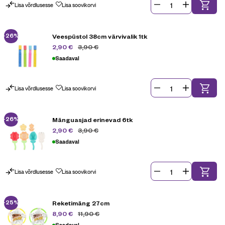
Lisa võrdlusesse
Lisa soovikorvi
-26%
Veespüstol 38cm värvivalik 1tk
3,90
€
2,90
€
Saadaval
Lisa võrdlusesse
Lisa soovikorvi
-26%
Mänguasjad erinevad 6tk
3,90
€
2,90
€
Saadaval
Lisa võrdlusesse
Lisa soovikorvi
-25%
Reketimäng 27cm
11,90
€
8,90
€
Saadaval