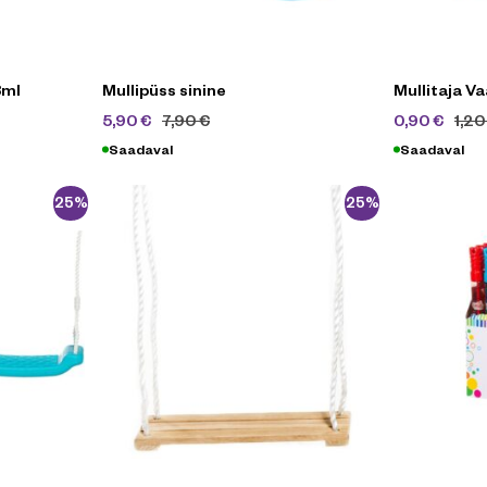
8ml
Mullipüss sinine
Mullitaja Va
5,90
€
7,90
€
0,90
€
1,2
Saadaval
Saadaval
-25%
-25%