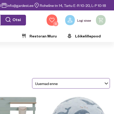
0
info@gardest.ee
Roheline tn 14, Tartu E-R 10-20, L-P 10-18
Otsi
Logi sisse
0
Restoran Muru
Lõikelillepood