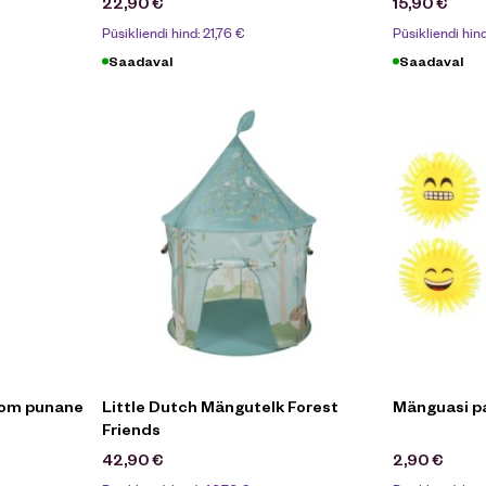
22,90
€
15,90
€
Püsikliendi hind:
21,76
€
Püsikliendi hin
Saadaval
Saadaval
tom punane
Little Dutch Mängutelk Forest
Mänguasi pa
Friends
42,90
€
2,90
€