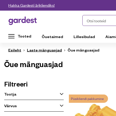
Liigu edasi põhisisu juurde
Hakka Gardesti ärikliendiks!
Gardest
Otsi tooteid
Tooted
Õuetaimed
Lillesibulad
Aiam
Esileht
Laste mänguasjad
Õue mänguasjad
Õue mänguasjad
Filtreeri
Tootja
Püsikliendi pakkumine
Värvus