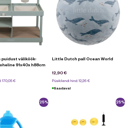
 puidust väliköök-
Little Dutch pall Ocean World
oheline 91x40x h88cm
12,90
€
d:
170,05
€
Püsikliendi hind:
12,26
€
Saadaval
-25%
-25%