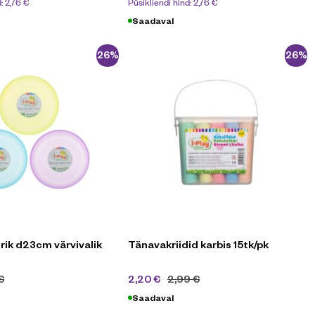
d:
2,76
€
Püsikliendi hind:
2,76
€
Saadaval
-26%
-26%
rik d23cm värvivalik
Tänavakriidid karbis 15tk/pk
€
2,20
€
2,99
€
Saadaval