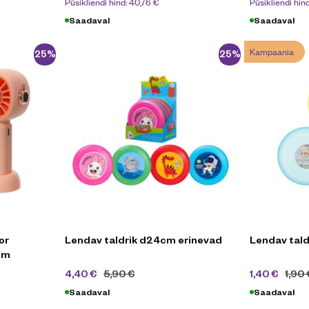
Püsikliendi hind:
40,76
€
Püsikliendi hin
Saadaval
Saadaval
Kampaania
-25%
-25%
or
Lendav taldrik d24cm erinevad
Lendav tald
5cm
4,40
€
5,90
€
1,40
€
1,90
Saadaval
Saadaval