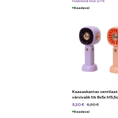
Püsikliendi hind:
3,71
€
Saadaval
Kaasaskantav ventilaat
värvivalik 1tk 8x5x h15,
5,20
€
6,90
€
Saadaval