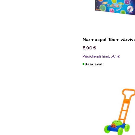
Narmaspall 15cm värvival
5,90
€
Püsikliendi hind:
5,61
€
Saadaval