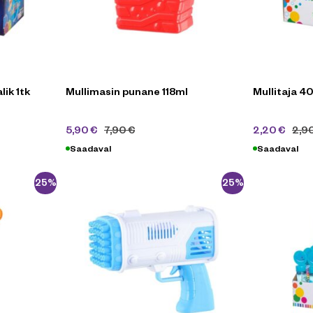
ik 1tk
Mullimasin punane 118ml
Mullitaja 40
5,90
€
7,90
€
2,20
€
2,9
Saadaval
Saadaval
-25%
-25%