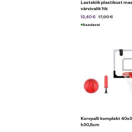
Lastekiik plastikust ma
värvivalik 1tk
13,40
€
17,90
€
Saadaval
Korvpalli komplekt 40x3
h30,5cm