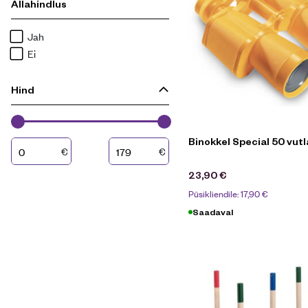
Allahindlus
Jah
Ei
Hind
Binokkel Special 50 vutl
€
€
23,90
€
Püsikliendile:
17,90
€
Saadaval