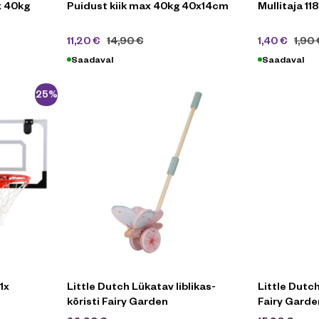
x 40kg
Puidust kiik max 40kg 40x14cm
Mullitaja 11
11,20
€
14,90
€
1,40
€
1,90
Saadaval
Saadaval
-25%
1x
Little Dutch Lükatav liblikas-
Little Dutc
kõristi Fairy Garden
Fairy Garde