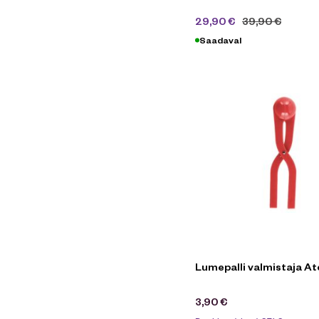
29,90
€
39,90
€
Saadaval
Lumepalli valmistaja A
3,90
€