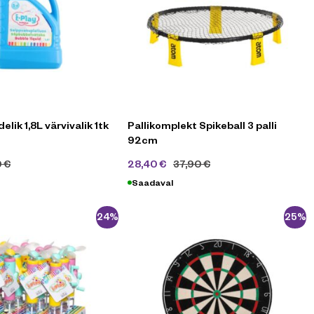
elik 1,8L värvivalik 1tk
Pallikomplekt Spikeball 3 palli
92cm
0
€
28,40
€
37,90
€
Saadaval
-24%
-25%