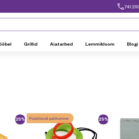
741 211
ööbel
Grillid
Aiatarbed
Lemmikloom
Blogi
Püsikliendi pakkumine
-25%
-25%