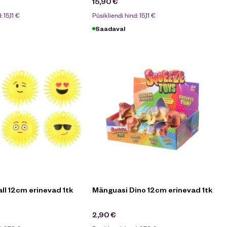
15,90
€
d:
15,11
€
Püsikliendi hind:
15,11
€
Saadaval
ll 12cm erinevad 1tk
Mänguasi Dino 12cm erinevad 1tk
2,90
€