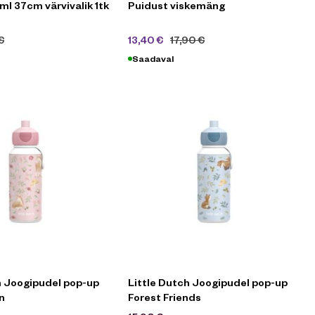
8ml 37cm värvivalik 1tk
Puidust viskemäng
€
13,40
€
17,90
€
Saadaval
h Joogipudel pop-up
Little Dutch Joogipudel pop-up
n
Forest Friends