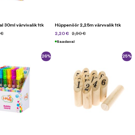
al 30ml värvivalik 1tk
Hüppenöör 2,25m värvvalik 1tk
0
€
2,20
€
2,90
€
Saadaval
-26%
-25%