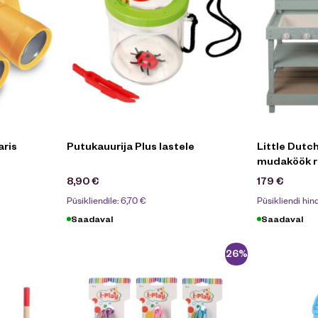
aris
Putukauurija Plus lastele
Little Dutch
mudaköök r
8,90
€
179
€
Püsikliendile:
6,70
€
Püsikliendi hin
Saadaval
Saadaval
-26%