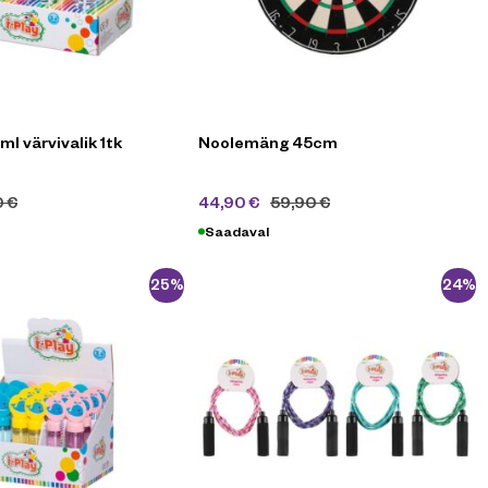
ml värvivalik 1tk
Noolemäng 45cm
0
€
44,90
€
59,90
€
Saadaval
-25%
-24%