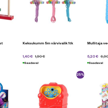
st
Keksukumm 5m värvivalik 1tk
Mullitaja ved
1,40
€
1,90
€
5,20
€
6,9
Saadaval
Saadaval
-25%