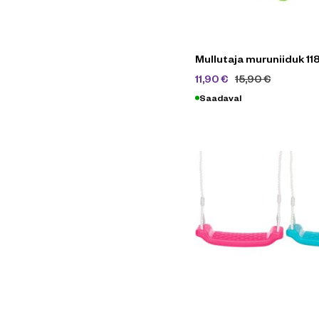
Mullutaja muruniiduk 11
11,90
€
15,90
€
Saadaval