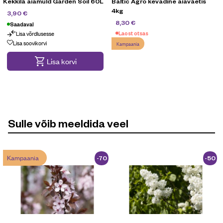
Kekkilä aiamuld Garden Soil 60L
Baltic Agro kevadine aiaväetis
4kg
4,90
€
3,90
€
12,90
€
8,30
€
Saadaval
Lisa võrdlusesse
Laost otsas
Lisa soovikorvi
Kampaania
Lisa korvi
Sulle võib meeldida veel
Kampaania
-70
-50
%
%