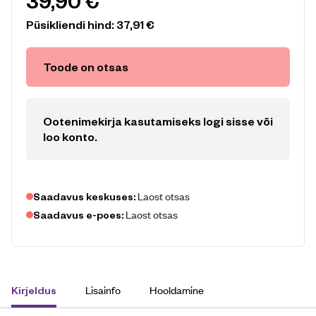
39,90
€
Püsikliendi hind:
37,91
€
Toode on otsas
Ootenimekirja kasutamiseks logi sisse või
loo konto
.
Laost otsas
Saadavus keskuses:
Laost otsas
Saadavus e-poes:
Lisainfo
Hooldamine
Kirjeldus