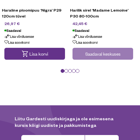
Haraline ploomipuu ‘Nigra’ P29
Harilik sirel ‘Madame Lemoine’
120cm tüvel
P30 80-100cm
89,90
€
84,90
€
26,97
€
42,45
€
Saadaval
Saadaval
Lisa võrdlusesse
Lisa võrdlusesse
Kampaania
Lisa soovikorvi
Lisa soovikorvi
Lisa korvi
Saadaval keskuses
Liitu Gardesti uudiskirjaga ja ole esimesena
kursis kõigi uudiste ja pakkumistega