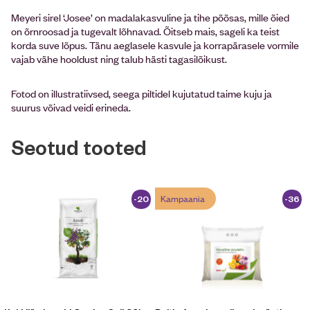
Meyeri sirel ‘Josee’ on madalakasvuline ja tihe põõsas, mille õied
on õrnroosad ja tugevalt lõhnavad. Õitseb mais, sageli ka teist
korda suve lõpus. Tänu aeglasele kasvule ja korrapärasele vormile
vajab vähe hooldust ning talub hästi tagasilõikust.
Fotod on illustratiivsed, seega piltidel kujutatud taime kuju ja
suurus võivad veidi erineda.
Seotud tooted
Kampaania
-20
-36
%
%