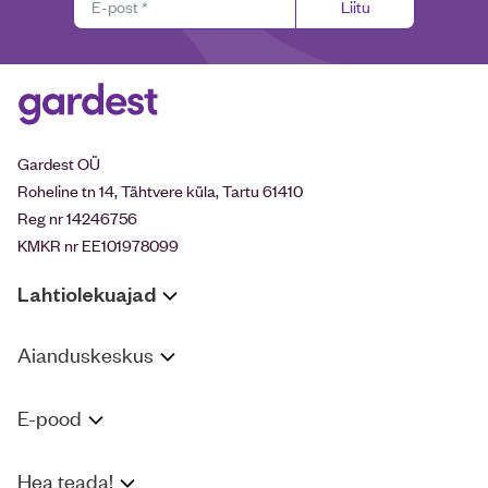
Liitu
Gardest OÜ
Roheline tn 14, Tähtvere küla, Tartu 61410
Reg nr 14246756
KMKR nr EE101978099
Lahtiolekuajad
Aianduskeskus
E-pood
Hea teada!