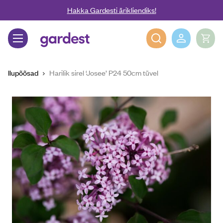
Liigu edasi põhisisu juurde
Hakka Gardesti ärikliendiks!
Gardest
Ilupõõsad
Harilik sirel ‘Josee’ P24 50cm tüvel