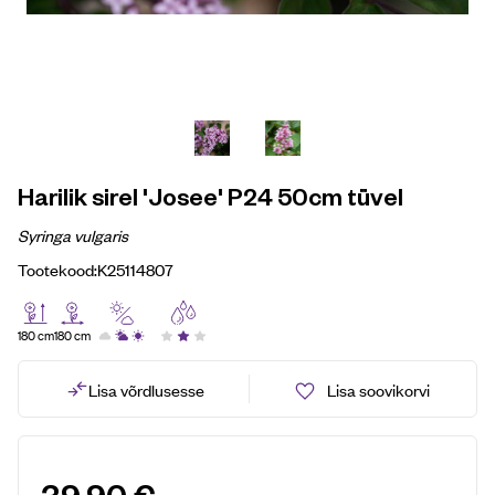
Harilik sirel 'Josee' P24 50cm tüvel
Syringa vulgaris
Tootekood:
K25114807
180 cm
180 cm
Lisa võrdlusesse
Lisa soovikorvi