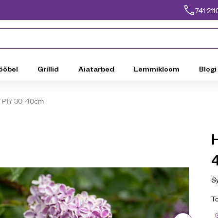
741 211
ööbel
Grillid
Aiatarbed
Lemmikloom
Blogi
on’ P17 30-40cm
H
Sy
T