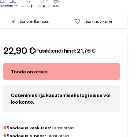
0 cm
300 cm
V-VI
Lisa võrdlusesse
Lisa soovikorvi
22,90
€
Püsikliendi hind:
21,76
€
Toode on otsas
Ootenimekirja kasutamiseks logi sisse või
loo konto
.
Laost otsas
Saadavus keskuses:
Laost otsas
Saadavus e-poes: