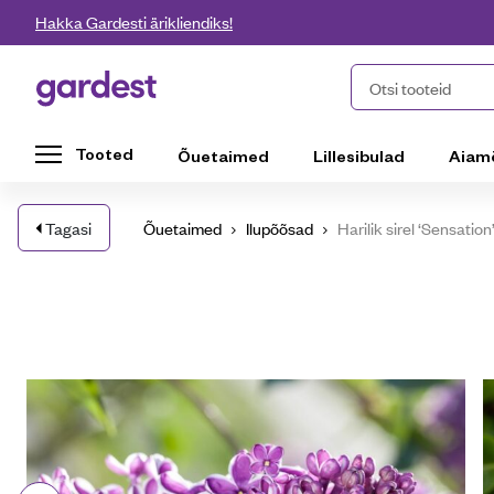
Liigu edasi põhisisu juurde
Hakka Gardesti ärikliendiks!
Gardest
Otsi tooteid
Tooted
Õuetaimed
Lillesibulad
Aiam
Tagasi
Õuetaimed
Ilupõõsad
Harilik sirel ‘Sensati