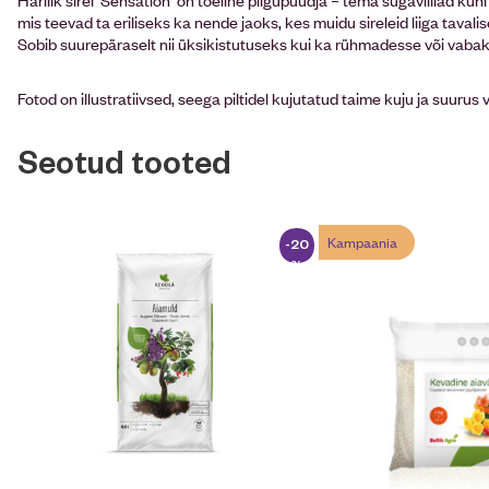
mis teevad ta eriliseks ka nende jaoks, kes muidu sireleid liiga taval
Sobib suurepäraselt nii üksikistutuseks kui ka rühmadesse või vabak
Fotod on illustratiivsed, seega piltidel kujutatud taime kuju ja suurus 
Seotud tooted
Kampaania
-20
%