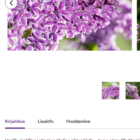
Lisainfo
Hooldamine
Kirjeldus
Harilik sirel ‘Sensation’ on tõeline pilgupüüdja – tema sügavlillad kun