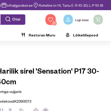
0
info@gardest.ee
Roheline tn 14, Tartu E-R 10-20, L-P 10-18
Otsi
Logi sisse
0
Restoran Muru
Lõikelillepood
arilik sirel 'Sensation' P17 30-
40cm
ringa vulgaris
ootekood:
K2390073