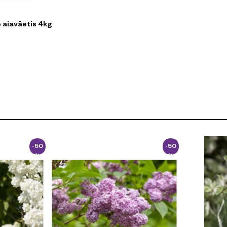
 aiaväetis 4kg
-50
-50
%
%