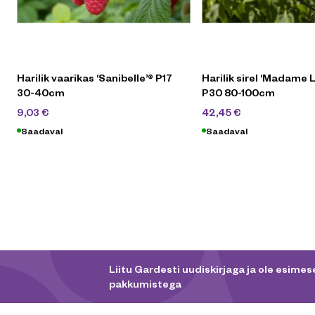
Harilik vaarikas ‘Sanibelle’® P17
Harilik sirel ‘Madame 
30-40cm
P30 80-100cm
12,90
€
84,90
€
9,03
€
42,45
€
Saadaval
Saadaval
Liitu Gardesti uudiskirjaga ja ole esimese
pakkumistega