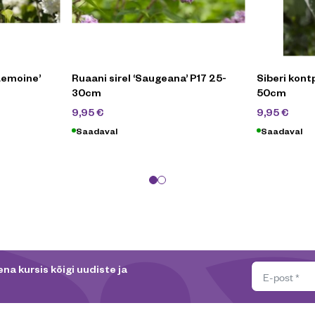
Lemoine’
Ruaani sirel ‘Saugeana’ P17 25-
Siberi kontp
30cm
50cm
19,90
€
19,
9,95
€
9,95
€
Saadaval
Saadaval
na kursis kõigi uudiste ja