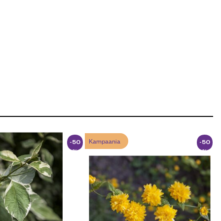
Kampaania
-50
-50
%
%