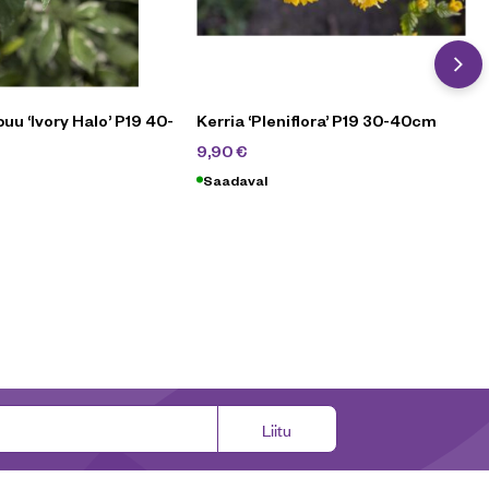
uu ‘Ivory Halo’ P19 40-
Kerria ‘Pleniflora’ P19 30-40cm
19,90
€
9,90
€
90
€
Saadaval
Liitu