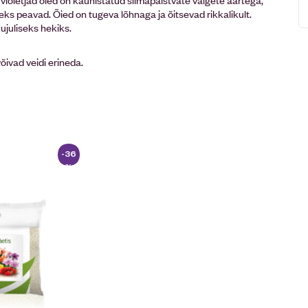
iseks peavad. Õied on tugeva lõhnaga ja õitsevad rikkalikult.
ujuliseks hekiks.
võivad veidi erineda.
-36
%