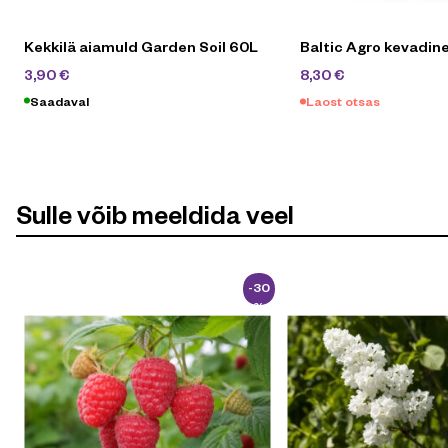
Kekkilä aiamuld Garden Soil 60L
Baltic Agro kevadine
4,90
€
12,90
€
3,90
€
8,30
€
Saadaval
Laost otsas
Sulle võib meeldida veel
-30
%