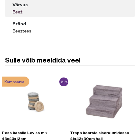
Värvus
Beež
Bränd
Beeztees
Sulle võib meeldida veel
Kampaania
-21%
Pesa kassile Levisa mix
Trepp koerale siseruumidesse
43x43x13cm
41x43x30cm hall