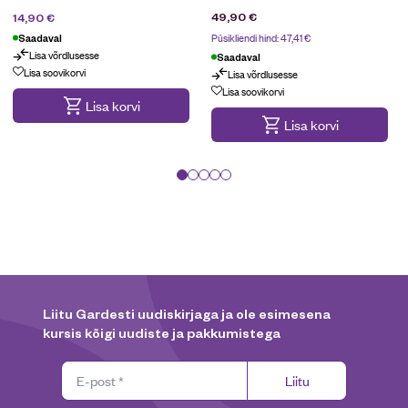
18,90
€
49,90
€
14,90
€
Püsikliendi hind:
47,41
€
Saadaval
Lisa võrdlusesse
Kampaania
Saadaval
Lisa soovikorvi
Lisa võrdlusesse
Lisa soovikorvi
Lisa korvi
Lisa korvi
Liitu Gardesti uudiskirjaga ja ole esimesena
kursis kõigi uudiste ja pakkumistega
Liitu