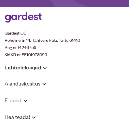
Gardest OÜ
Roheline tn 14, Tähtvere küla, Tartu 61410
Reg nr 14246756
KMKR nr EE101978099
Lahtiolekuajad
Aianduskeskus
E-pood
Hea teada!