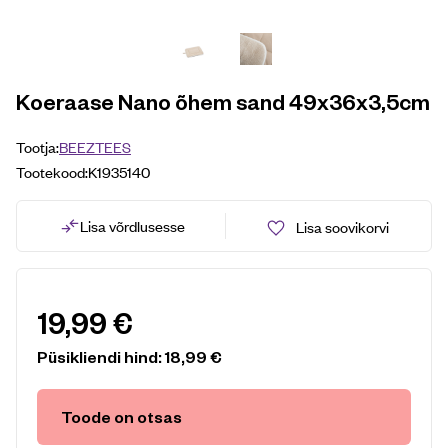
Koeraase Nano õhem sand 49x36x3,5cm
Tootja:
BEEZTEES
Tootekood:
K1935140
Lisa võrdlusesse
Lisa soovikorvi
19,99
€
Püsikliendi hind:
18,99
€
Toode on otsas