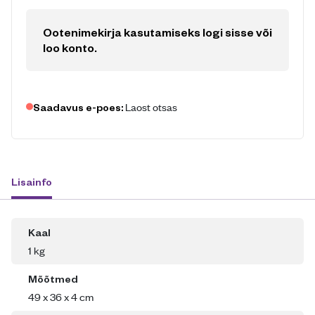
Ootenimekirja kasutamiseks logi sisse või
loo konto
.
Laost otsas
Saadavus e-poes:
Lisainfo
Kaal
1 kg
Mõõtmed
49 x 36 x 4 cm