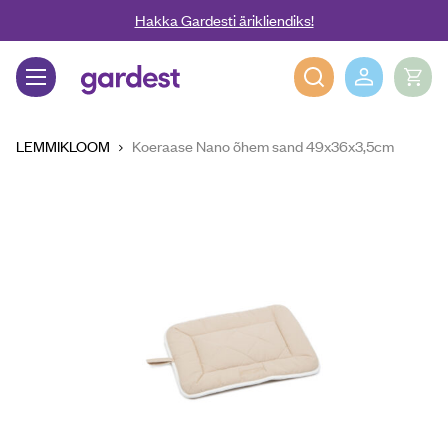
Liigu edasi põhisisu juurde
Hakka Gardesti ärikliendiks!
Gardest
LEMMIKLOOM
Koeraase Nano õhem sand 49x36x3,5cm