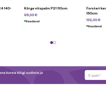
24 140-
Kõrge vitspalm P21 110cm
Forsteri kent
150cm
99
€
69,30
€
1
132,30
€
Saadaval
Saadaval
na kursis kõigi uudiste ja