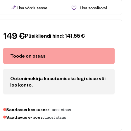
Lisa võrdlusesse
Lisa soovikorvi
149
€
Püsikliendi hind:
141,55
€
Toode on otsas
Ootenimekirja kasutamiseks logi sisse või
loo konto
.
Laost otsas
Saadavus keskuses:
Laost otsas
Saadavus e-poes: