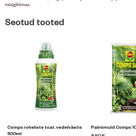
müügihinnas.
Seotud tooted
Compo roheliste toat. vedelväetis
Palmimuld Compo 1
500ml
8,90
€