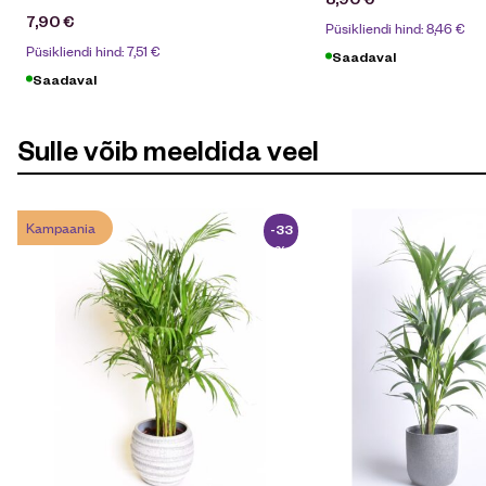
7,90
€
Püsikliendi hind:
8,46
€
Püsikliendi hind:
7,51
€
Saadaval
Saadaval
Sulle võib meeldida veel
Kampaania
-33
%