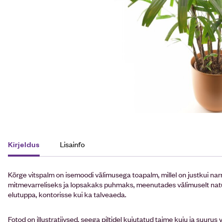
Lisainfo
Kirjeldus
Kõrge vitspalm on isemoodi välimusega toapalm, millel on justkui n
mitmevarreliseks ja lopsakaks puhmaks, meenutades välimuselt natuk
elutuppa, kontorisse kui ka talveaeda.
Fotod on illustratiivsed, seega piltidel kujutatud taime kuju ja suurus v