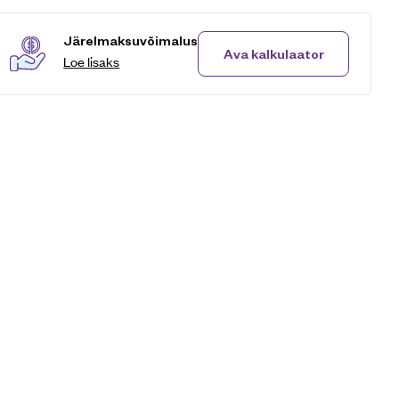
Järelmaksuvõimalus
Ava kalkulaator
Loe lisaks