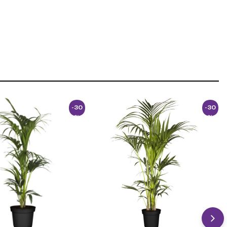
-30
-30
%
%