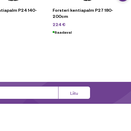
iapalm P24 140-
Forsteri kentiapalm P27 180-
200cm
89
€
320
€
224
€
Saadaval
Liitu