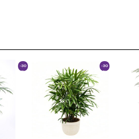
-30
-30
%
%