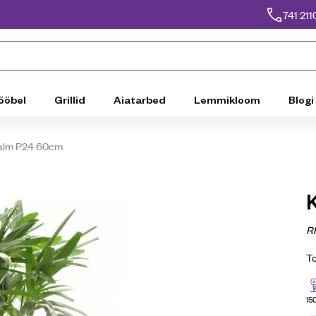
741 211
ööbel
Grillid
Aiatarbed
Lemmikloom
Blogi
palm P24 60cm
Rh
T
15