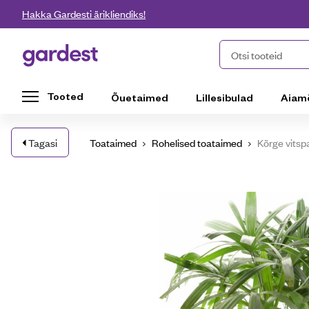
Liigu edasi põhisisu juurde
Hakka Gardesti ärikliendiks!
Gardest
Otsi tooteid
Tooted
Õuetaimed
Lillesibulad
Aiam
Tagasi
Toataimed
Rohelised toataimed
Kõrge vits