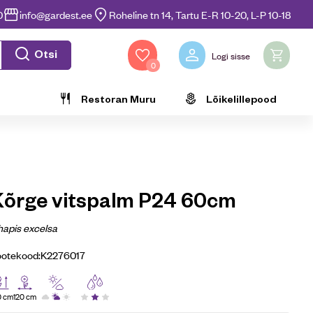
0
info@gardest.ee
Roheline tn 14, Tartu E-R 10-20, L-P 10-18
Otsi
Logi sisse
0
Restoran Muru
Lõikelillepood
Kõrge vitspalm P24 60cm
apis excelsa
ootekood:
K2276017
0 cm
120 cm