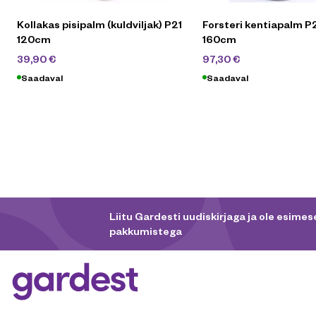
Kollakas pisipalm (kuldviljak) P21
Forsteri kentiapalm P
120cm
160cm
59,90
€
139
€
39,90
€
97,30
€
Saadaval
Saadaval
Liitu Gardesti uudiskirjaga ja ole esimese
pakkumistega