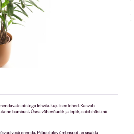
armendavate otstega lehvikukujulised lehed. Kasvab
ene bambust. Üsna vähenõudlik ja leplik, sobib hästi nii
õivad veidi erineda. Piltidel olev ümbrispott ei sisaldu