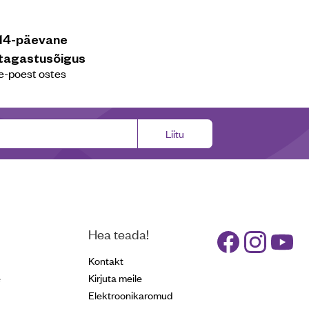
14-päevane
tagastusõigus
e-poest ostes
Liitu
Hea teada!
Kontakt
e
Kirjuta meile
Elektroonikaromud