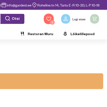
0
info@gardest.ee
Roheline tn 14, Tartu E-R 10-20, L-P 10-18
Otsi
Logi sisse
0
Restoran Muru
Lõikelillepood