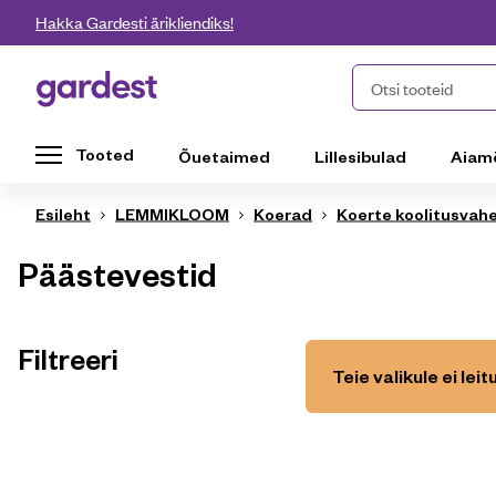
Liigu edasi põhisisu juurde
Hakka Gardesti ärikliendiks!
Gardest
Otsi tooteid
Tooted
Õuetaimed
Lillesibulad
Aiam
Esileht
LEMMIKLOOM
Koerad
Koerte koolitusvah
Päästevestid
Filtreeri
Teie valikule ei lei