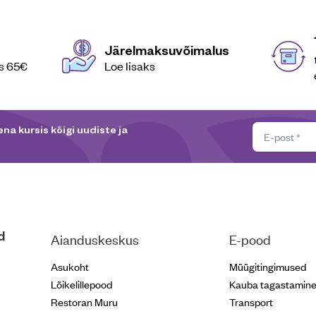
Järelmaksuvõimalus
es 65€
Loe lisaks
na kursis kõigi uudiste ja
d
Aianduskeskus
E-pood
Asukoht
Müügitingimused
Lõikelillepood
Kauba tagastamin
Restoran Muru
Transport