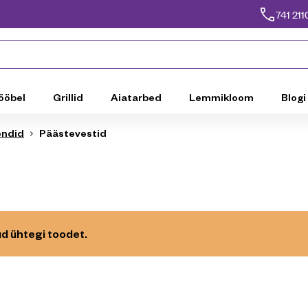
741 211
ööbel
Grillid
Aiatarbed
Lemmikloom
Blogi
endid
Päästevestid
tud ühtegi toodet.