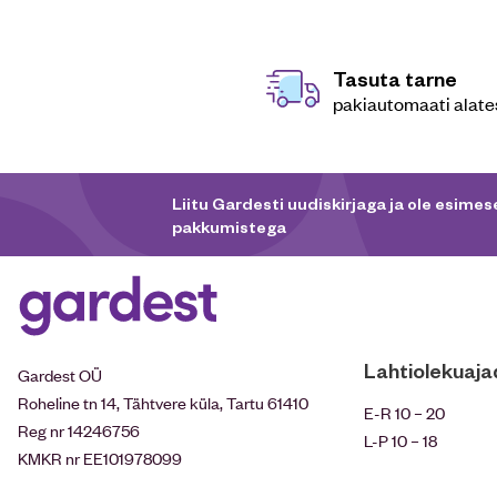
Tasuta tarne
pakiautomaati alat
Liitu Gardesti uudiskirjaga ja ole esimese
pakkumistega
Lahtiolekuaja
Gardest OÜ
Roheline tn 14, Tähtvere küla, Tartu 61410
E-R 10 – 20
Reg nr 14246756
L-P 10 – 18
KMKR nr EE101978099