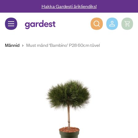
Liigu edasi põhisisu juurde
Hakka Gardesti ärikliendiks!
Gardest
Männid
Must mänd ‘Bambino’ P28 60cm tüvel