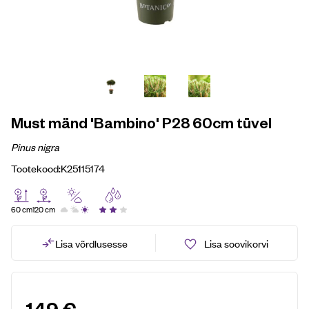
Must mänd 'Bambino' P28 60cm tüvel
Pinus nigra
Tootekood:
K25115174
60 cm
120 cm
Lisa võrdlusesse
Lisa soovikorvi