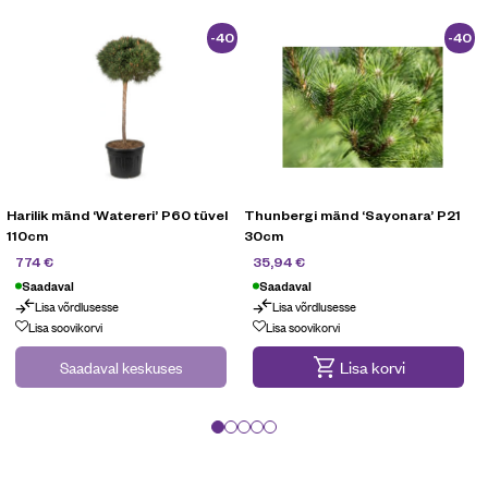
-40
-40
%
%
Harilik mänd ‘Watereri’ P60 tüvel
Thunbergi mänd ‘Sayonara’ P21
110cm
30cm
1290
€
59,90
€
774
€
35,94
€
Saadaval
Saadaval
Lisa võrdlusesse
Lisa võrdlusesse
Lisa soovikorvi
Lisa soovikorvi
Saadaval keskuses
Lisa korvi