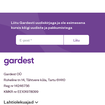
Liitu Gardesti uudiskirjaga ja ole esimesena
kursis kõigi uudiste ja pakkumistega
Liitu
Gardest OÜ
Roheline tn 14, Tähtvere küla, Tartu 61410
Reg nr 14246756
KMKR nr EE101978099
Lahtiolekuajad