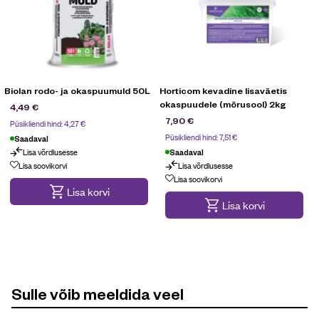
Biolan rodo- ja okaspuumuld 50L
Horticom kevadine lisaväetis
okaspuudele (mõrusool) 2kg
4,49
€
7,90
€
Püsikliendi hind:
4,27
€
Püsikliendi hind:
7,51
€
Saadaval
Lisa võrdlusesse
Saadaval
Lisa soovikorvi
Lisa võrdlusesse
Lisa soovikorvi
Lisa korvi
Lisa korvi
Sulle võib meeldida veel