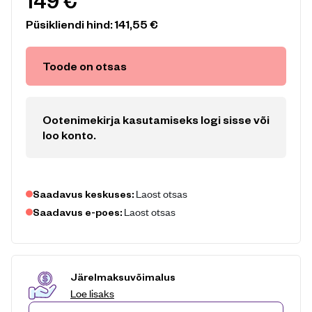
149
€
Püsikliendi hind:
141,55
€
Toode on otsas
Ootenimekirja kasutamiseks logi sisse või
loo konto
.
Laost otsas
Saadavus keskuses:
Laost otsas
Saadavus e-poes:
Järelmaksuvõimalus
Loe lisaks