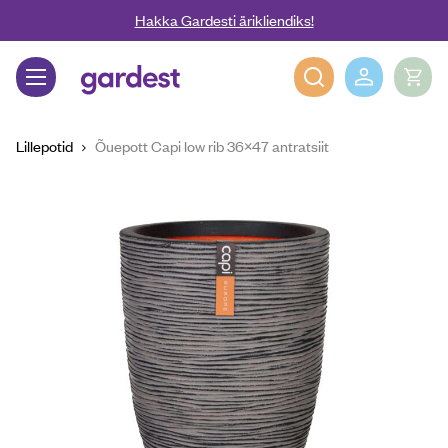
Liigu edasi põhisisu juurde
Hakka Gardesti ärikliendiks!
Gardest
Lillepotid
Õuepott Capi low rib 36×47 antratsiit