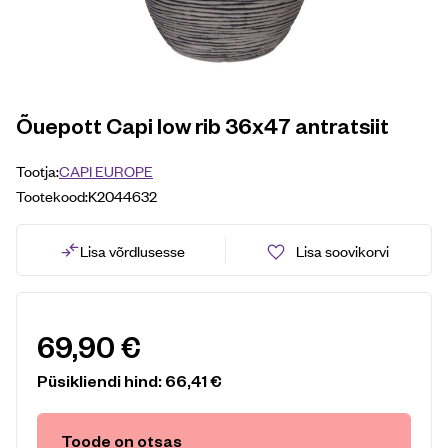
Õuepott Capi low rib 36x47 antratsiit
Tootja:
CAPI EUROPE
Tootekood:
K2044632
Lisa võrdlusesse
Lisa soovikorvi
69,90
€
Püsikliendi hind:
66,41
€
Toode on otsas