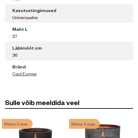
Kasutustingimused
Universaalne
Maht L
27
Läbimõõt cm
36
Bränd
Capi Europe
Sulle võib meeldida veel
Maksa 3 osas
Maksa 3 osas