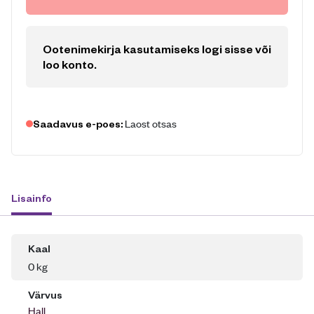
Ootenimekirja kasutamiseks logi sisse või
loo konto
.
Laost otsas
Saadavus e-poes:
Lisainfo
Kaal
0 kg
Värvus
Hall