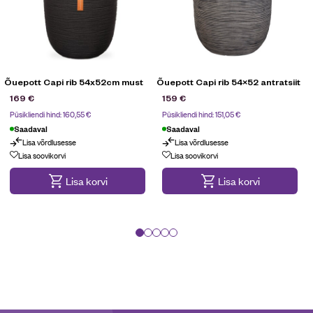
Õuepott Capi rib 54x52cm must
Õuepott Capi rib 54×52 antratsiit
169
€
159
€
Püsikliendi hind:
160,55
€
Püsikliendi hind:
151,05
€
Saadaval
Saadaval
Lisa võrdlusesse
Lisa võrdlusesse
Maksa 3 osas
Maksa 3 osas
Lisa soovikorvi
Lisa soovikorvi
Lisa korvi
Lisa korvi