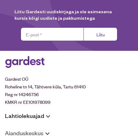
Liitu Gardesti uudiskirjaga ja ole esimesena
kursis kõigi uudiste ja pakkumistega
Liitu
Gardest OÜ
Roheline tn 14, Tähtvere küla, Tartu 61410
Reg nr 14246756
KMKR nr EE101978099
Lahtiolekuajad
Aianduskeskus