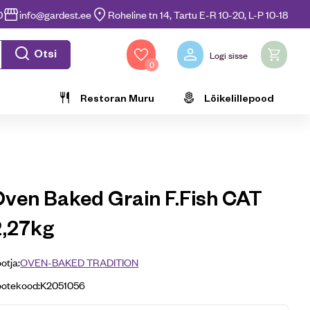
0
info@gardest.ee
Roheline tn 14, Tartu E-R 10-20, L-P 10-18
Otsi
Logi sisse
0
Restoran Muru
Lõikelillepood
Oven Baked Grain F.Fish CAT
2,27kg
otja:
OVEN-BAKED TRADITION
ootekood:
K2051056