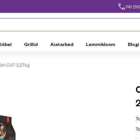
741 211
ööbel
Grillid
Aiatarbed
Lemmikloom
Blogi
ish CAT 2,27kg
To
T