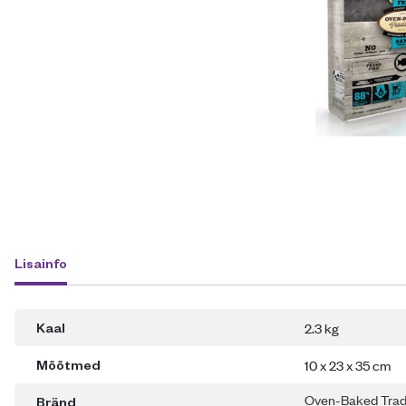
Lisainfo
2.3 kg
Kaal
10 x 23 x 35 cm
Mõõtmed
Oven-Baked Trad
Bränd