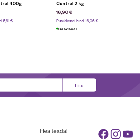
trol 400g
Control 2 kg
16,90
€
d:
5,61
€
Püsikliendi hind:
16,06
€
Saadaval
Liitu
Hea teada!