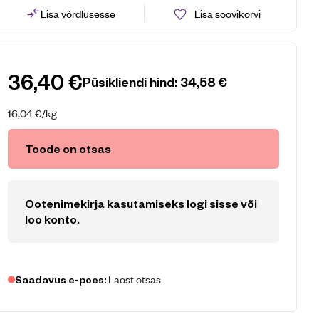
Lisa võrdlusesse
Lisa soovikorvi
36,40
€
Püsikliendi hind:
34,58
€
16,04
€
/kg
Toode on otsas
Ootenimekirja kasutamiseks logi sisse või
loo konto
.
Laost otsas
Saadavus e-poes: