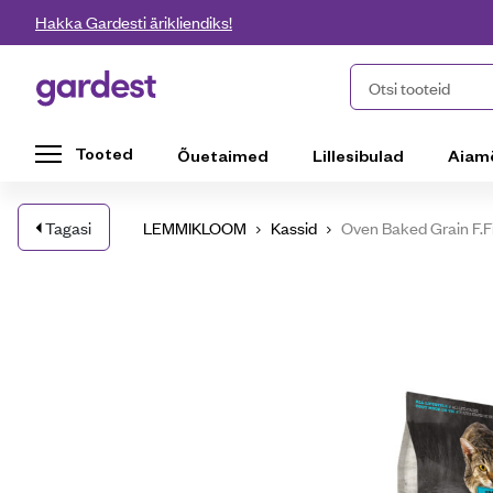
Liigu edasi põhisisu juurde
Hakka Gardesti ärikliendiks!
Gardest
Otsi tooteid
Tooted
Õuetaimed
Lillesibulad
Aiam
Tagasi
LEMMIKLOOM
Kassid
Oven Baked Grain F.F