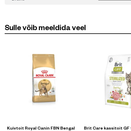
Sulle võib meeldida veel
Kuivtoit Royal Canin FBN Bengal
Brit Care kassitoit GF 