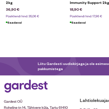
2kg
Immunity Support 2kg
36,90
€
18,90
€
Püsikliendi hind:
35,06
€
Püsikliendi hind:
17,96
€
Saadaval
Saadaval
Liitu Gardesti uudiskirjaga ja ole esimese
pakkumistega
Lahtiolekuaja
Gardest OÜ
Roheline tn 14, Tähtvere küla, Tartu 61410