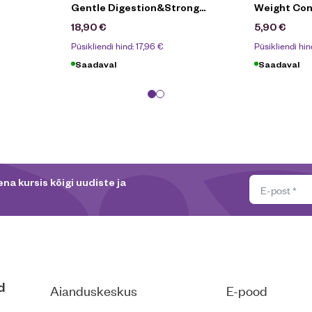
Gentle Digestion&Strong
Weight Con
Immunity 2kg
18,90
€
5,90
€
Püsikliendi hind:
17,96
€
Püsikliendi hin
Saadaval
Saadaval
na kursis kõigi uudiste ja
d
Aianduskeskus
E-pood