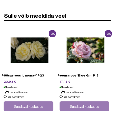
Sulle võib meeldida veel
-30
-30
%
%
Põõsasroos ‘Limona®’ P23
Peenraroos ‘Blue Girl’ P17
29,90
€
24,90
€
20,93
€
17,43
€
Saadaval
Saadaval
Lisa võrdlusesse
Lisa võrdlusesse
Lisa soovikorvi
Lisa soovikorvi
Saadaval keskuses
Saadaval keskuses