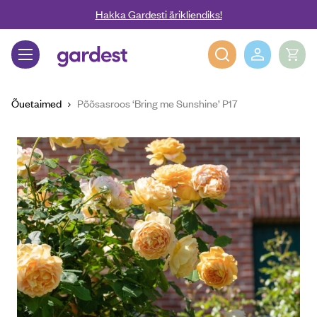
Liigu edasi põhisisu juurde
Hakka Gardesti ärikliendiks!
Gardest
Õuetaimed
Põõsasroos ‘Bring me Sunshine’ P17