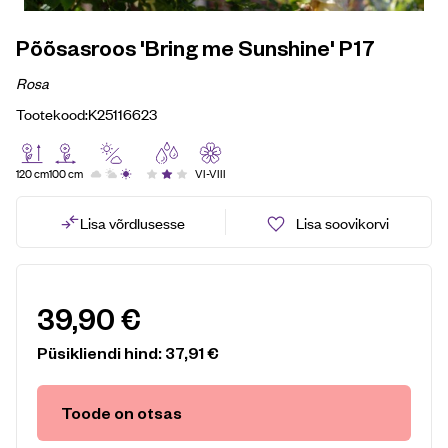
Põõsasroos 'Bring me Sunshine' P17
Rosa
Tootekood:
K25116623
120 cm
100 cm
VI-VIII
Lisa võrdlusesse
Lisa soovikorvi
39,90
€
Püsikliendi hind:
37,91
€
Toode on otsas