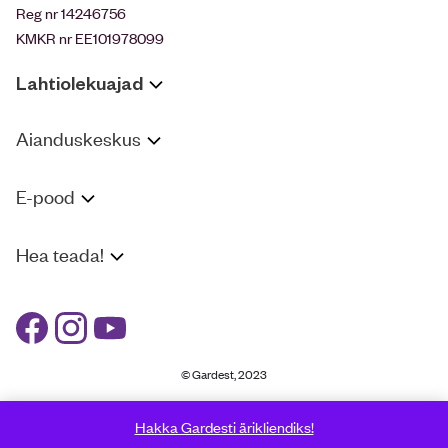
Reg nr 14246756
KMKR nr EE101978099
Lahtiolekuajad
Aianduskeskus
E-pood
Hea teada!
© Gardest, 2023
Hakka Gardesti ärikliendiks!