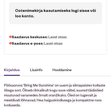
Ootenimekirja kasutamiseks logi sisse või
loo konto
.
Laost otsas
Saadavus keskuses:
Laost otsas
Saadavus e-poes:
Lisainfo
Hooldamine
Kirjeldus
Põõsasroos ‘Bring Me Sunshine’ on uuem ja silmapaistev kollaste
õitega sort. Õitseb rikkalikult kogu suve vältel, suured täidisõied
muutuvad vananedes õrnalt oranžikaks. Õied on tugevalt ja
meeldivalt lõhnavad. Hea haiguskindlusega ja kompaktne roos
koduaeda.