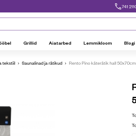
741 211
ööbel
Grillid
Aiatarbed
Lemmikloom
Blogi
 tekstiil
Saunalinad ja rätikud
Rento Pino käterätik hall 50x70cm
R
To
T