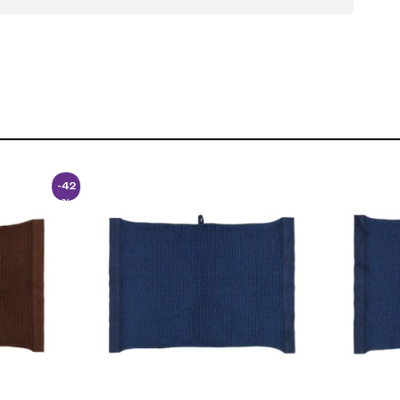
-42
%