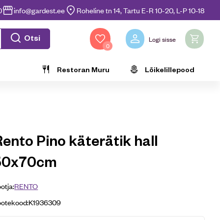
0
info@gardest.ee
Roheline tn 14, Tartu E-R 10-20, L-P 10-18
Otsi
Logi sisse
0
Restoran Muru
Lõikelillepood
ento Pino käterätik hall
50x70cm
otja:
RENTO
ootekood:
K1936309