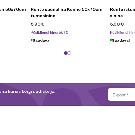
uun 50x70cm
Rento saunalina Kenno 50x70cm
Rento istu
tumesinine
sinine
5,90
€
5,90
€
Püsikliendi hind:
5,61
€
Püsikliendi hin
Saadaval
Saadaval
na kursis kõigi uudiste ja