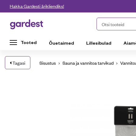
Liigu edasi põhisisu juurde
Hakka Gardesti ärikliendiks!
Gardest
Otsi tooteid
Tooted
Õuetaimed
Lillesibulad
Aiam
Tagasi
Sisustus
Sauna ja vannitoa tarvikud
Vannitoa