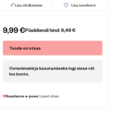
Lisa võrdlusesse
Lisa soovikorvi
9,99
€
Püsikliendi hind:
9,49
€
Toode on otsas
Ootenimekirja kasutamiseks logi sisse või
loo konto
.
Laost otsas
Saadavus e-poes: