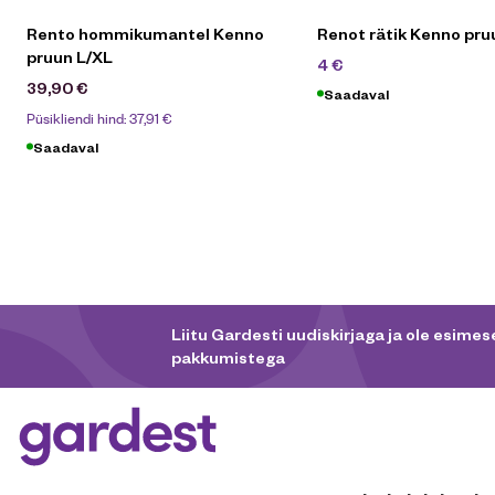
Rento hommikumantel Kenno
Renot rätik Kenno pr
pruun L/XL
6,90
€
4
€
39,90
€
Saadaval
Püsikliendi hind:
37,91
€
Saadaval
Liitu Gardesti uudiskirjaga ja ole esimese
pakkumistega