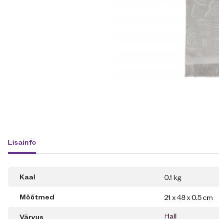
Lisainfo
0.1 kg
Kaal
21 x 48 x 0.5 cm
Mõõtmed
Hall
Värvus