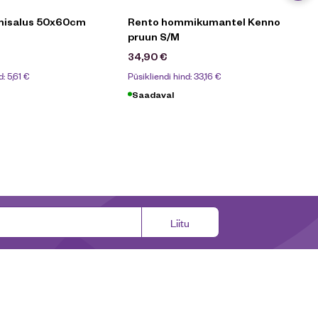
misalus 50x60cm
Rento hommikumantel Kenno
pruun S/M
34,90
€
d:
5,61
€
Püsikliendi hind:
33,16
€
Saadaval
Liitu