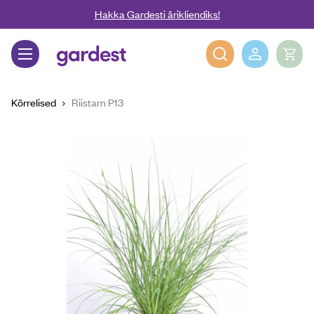
Liigu edasi põhisisu juurde
Hakka Gardesti ärikliendiks!
Gardest
Kõrrelised
Riistarn P13