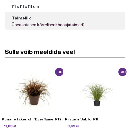
111 x 111 x 111 cm
Taimeliik
Üheaastased kõrrelised (hooajataimed)
Sulle võib meeldida veel
-30
-30
%
%
Punane takerrohi ‘Everflame’ P17
Riistarn ‘Jubilo’ P8
16,90
€
4,90
€
11,83
€
3,43
€