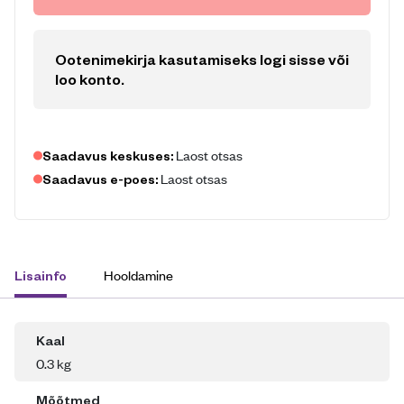
Ootenimekirja kasutamiseks logi sisse või
loo konto
.
Laost otsas
Saadavus keskuses:
Laost otsas
Saadavus e-poes:
Hooldamine
Lisainfo
Kaal
0.3 kg
Mõõtmed