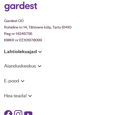
Gardest OÜ
Roheline tn 14, Tähtvere küla, Tartu 61410
Reg nr 14246756
KMKR nr EE101978099
Lahtiolekuajad
Aianduskeskus
E-pood
Hea teada!