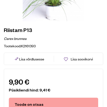
Riistarn P13
Carex brunnea
Tootekood:
K2161393
Lisa võrdlusesse
Lisa soovikorvi
9,90
€
Püsikliendi hind:
9,41
€
Toode on otsas