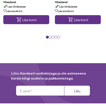
Saadaval
Saadaval
Lisa võrdlusesse
Lisa võrdlusesse
Lisa soovikorvi
Lisa soovikorvi
Lisa korvi
Lisa korvi
Liitu Gardesti uudiskirjaga ja ole esimesena
kursis kõigi uudiste ja pakkumistega
Liitu