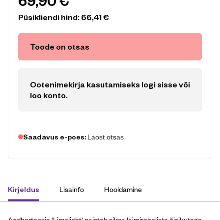
69,90
€
Püsikliendi hind:
66,41
€
Toode on otsas
Ootenimekirja kasutamiseks logi sisse või
loo konto
.
Laost otsas
Saadavus e-poes:
Lisainfo
Hooldamine
Kirjeldus
Aedhortensia ‘Limelight’ paistab silma laimiroheliste õisikutega,