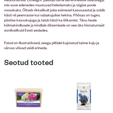
mis suve edenedes muutuvad heledamaks ja sügise poole
roosakaks. Õitseb rikkalikult juba esimesel kasvuaastal ja sobib
hästi nii peenrasse kui vabakujulise hekina. Põõsas on tugev,
püstise kasvukujuga ja talub hästi ka lõikamist. Tänu heale
külmakindlusele ja kindlale õitsemisele on see üks hinnatumaid
sordivalikuid Eesti aedades.
Fotod on illustratiivsed, seega piltidel kujutatud taime kuju ja
värvus võivad veidi erineda.
Seotud tooted