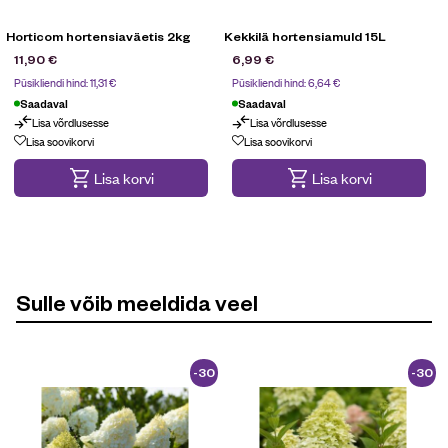
Horticom hortensiaväetis 2kg
Kekkilä hortensiamuld 15L
11,90
€
6,99
€
Püsikliendi hind:
11,31
€
Püsikliendi hind:
6,64
€
Saadaval
Saadaval
Lisa võrdlusesse
Lisa võrdlusesse
Lisa soovikorvi
Lisa soovikorvi
Lisa korvi
Lisa korvi
Sulle võib meeldida veel
-30
-30
%
%