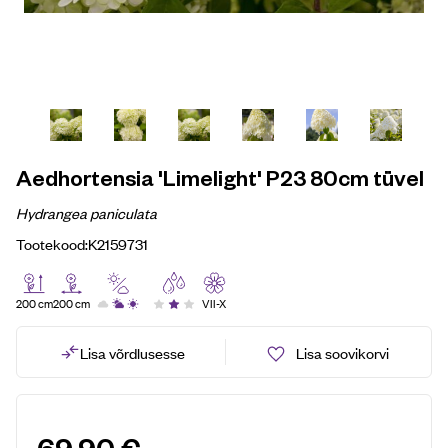
Aedhortensia 'Limelight' P23 80cm tüvel
Hydrangea paniculata
Tootekood:
K2159731
200 cm
200 cm
VII-X
Lisa võrdlusesse
Lisa soovikorvi