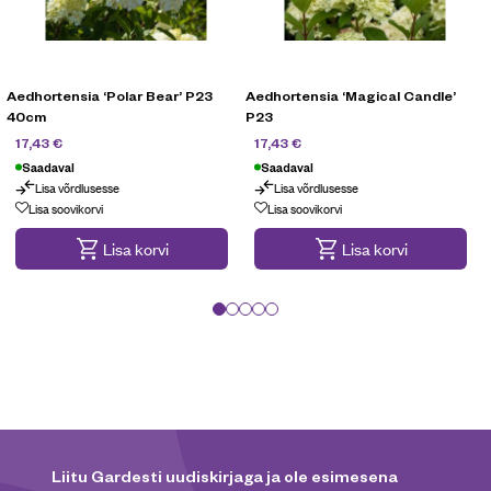
Aedhortensia ‘Polar Bear’ P23
Aedhortensia ‘Magical Candle’
40cm
P23
24,90
€
24,90
€
17,43
€
17,43
€
Saadaval
Saadaval
Lisa võrdlusesse
Lisa võrdlusesse
Lisa soovikorvi
Lisa soovikorvi
Lisa korvi
Lisa korvi
Liitu Gardesti uudiskirjaga ja ole esimesena