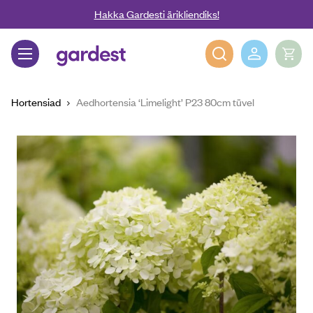
Liigu edasi põhisisu juurde
Hakka Gardesti ärikliendiks!
Gardest
Hortensiad
Aedhortensia ‘Limelight’ P23 80cm tüvel