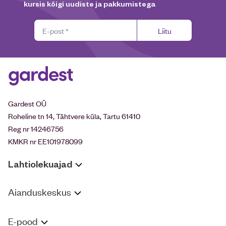
kursis kõigi uudiste ja pakkumistega
Liitu
Gardest OÜ
Roheline tn 14, Tähtvere küla, Tartu 61410
Reg nr 14246756
KMKR nr EE101978099
Lahtiolekuajad
Aianduskeskus
E-pood