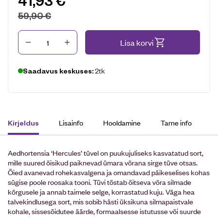
41,93
€
59,90
€
Kogus
Lisa korvi
2tk
Saadavus keskuses:
Lisainfo
Hooldamine
Tarne info
Kirjeldus
Aedhortensia ‘Hercules’ tüvel on puukujuliseks kasvatatud sort,
mille suured õisikud paiknevad ümara võrana sirge tüve otsas.
Õied avanevad rohekasvalgena ja omandavad päikeselises kohas
sügise poole roosaka tooni. Tüvi tõstab õitseva võra silmade
kõrgusele ja annab taimele selge, korrastatud kuju. Väga hea
talvekindlusega sort, mis sobib hästi üksikuna silmapaistvale
kohale, sissesõidutee äärde, formaalsesse istutusse või suurde