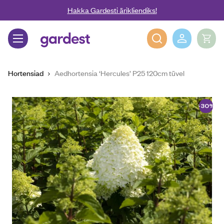
Liigu edasi põhisisu juurde
Hakka Gardesti ärikliendiks!
Gardest
Hortensiad
Aedhortensia ‘Hercules’ P25 120cm tüvel
-30%