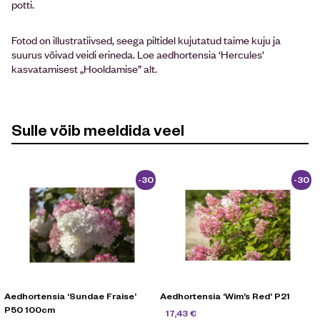
potti.
Fotod on illustratiivsed, seega piltidel kujutatud taime kuju ja
suurus võivad veidi erineda. Loe aedhortensia ‘Hercules’
kasvatamisest „Hooldamise” alt.
Sulle võib meeldida veel
-30
-30
%
%
Aedhortensia ‘Sundae Fraise’
Aedhortensia ‘Wim’s Red’ P21
P50 100cm
24,90
€
17,43
€