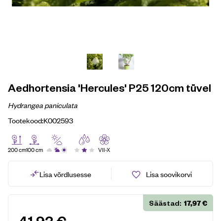
Aedhortensia 'Hercules' P25 120cm tüvel
Hydrangea paniculata
Tootekood:
K002593
200 cm
100 cm
VII-X
Lisa võrdlusesse
Lisa soovikorvi
17,97
€
Säästad: