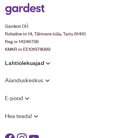
Gardest OÜ
Roheline tn 14, Tähtvere küla, Tartu 61410
Reg nr 14246756
KMKR nr EE101978099
Lahtiolekuajad
Aianduskeskus
E-pood
Hea teada!