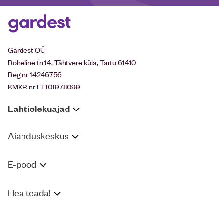
Gardest OÜ
Roheline tn 14, Tähtvere küla, Tartu 61410
Reg nr 14246756
KMKR nr EE101978099
Lahtiolekuajad
Aianduskeskus
E-pood
Hea teada!