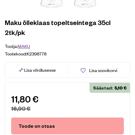
Maku õlleklaas topeltseintega 35cl
2tk/pk
Tootja:
MAKU
Tootekood:
K2398778
Lisa võrdlusesse
Lisa soovikorvi
5,10
€
Säästad:
11,80
€
16,90
€
Toode on otsas