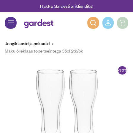
Liigu edasi põhisisu juurde
Hakka Gardesti ärikliendiks!
Gardest
Joogiklaasid ja pokaalid
Maku õlleklaas topeltseintega 35cl 2tk/pk
-30%