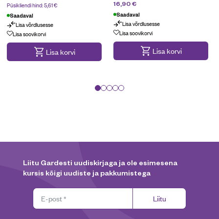
23,90
€
16,90
€
Püsikliendi hind:
5,61
€
Saadaval
Saadaval
Lisa võrdlusesse
Lisa võrdlusesse
Kampaania
Lisa soovikorvi
Lisa soovikorvi
Lisa korvi
Lisa korvi
Liitu Gardesti uudiskirjaga ja ole esimesena
kursis kõigi uudiste ja pakkumistega
Liitu