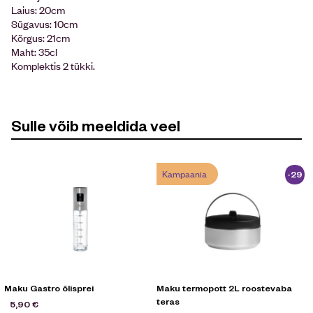
Laius: 20cm
Sügavus: 10cm
Kõrgus: 21cm
Maht: 35cl
Komplektis 2 tükki.
Sulle võib meeldida veel
Kampaania
-29
%
Maku Gastro õlisprei
Maku termopott 2L roostevaba
teras
5,90
€