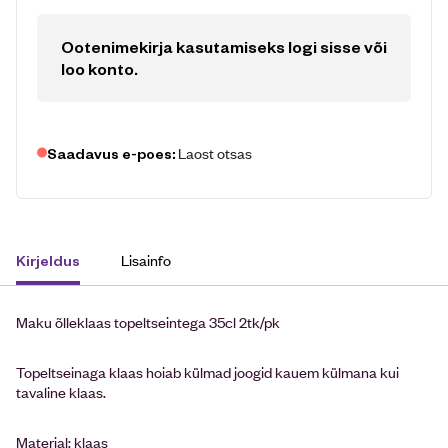
Ootenimekirja kasutamiseks logi sisse või
loo konto
.
Laost otsas
Saadavus e-poes:
Lisainfo
Kirjeldus
Maku õlleklaas topeltseintega 35cl 2tk/pk
Topeltseinaga klaas hoiab külmad joogid kauem külmana kui
tavaline klaas.
Materjal: klaas