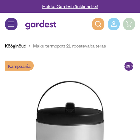
Liigu edasi põhisisu juurde
Hakka Gardesti ärikliendiks!
Gardest
Kööginõud
Maku termopott 2L roostevaba teras
Kampaania
-29%