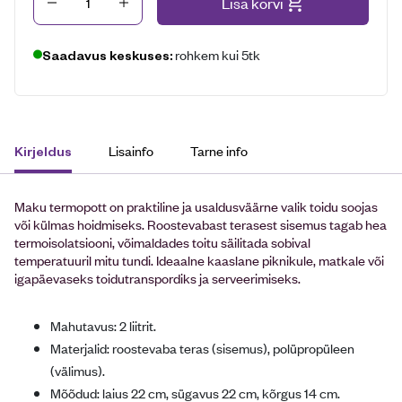
Kogus
Lisa korvi
rohkem kui 5tk
Saadavus keskuses:
Lisainfo
Tarne info
Kirjeldus
Maku termopott on praktiline ja usaldusväärne valik toidu soojas
või külmas hoidmiseks. Roostevabast terasest sisemus tagab hea
termoisolatsiooni, võimaldades toitu säilitada sobival
temperatuuril mitu tundi. Ideaalne kaaslane piknikule, matkale või
igapäevaseks toidutranspordiks ja serveerimiseks.
Mahutavus: 2 liitrit.
Materjalid: roostevaba teras (sisemus), polüpropüleen
(välimus).
Mõõdud: laius 22 cm, sügavus 22 cm, kõrgus 14 cm.