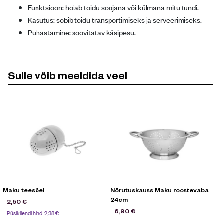
Funktsioon: hoiab toidu soojana või külmana mitu tundi.
Kasutus: sobib toidu transportimiseks ja serveerimiseks.
Puhastamine: soovitatav käsipesu.
Sulle võib meeldida veel
Maku teesõel
Nõrutuskauss Maku roostevaba
24cm
2,50
€
6,90
€
Püsikliendi hind:
2,38
€