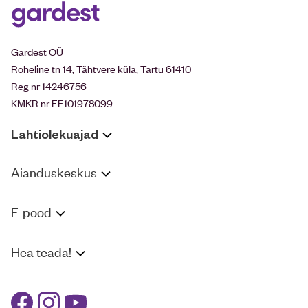
Gardest OÜ
Roheline tn 14, Tähtvere küla, Tartu 61410
Reg nr 14246756
KMKR nr EE101978099
Lahtiolekuajad
Aianduskeskus
E-pood
Hea teada!