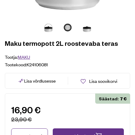
Maku termopott 2L roostevaba teras
Tootja:
MAKU
Tootekood:
K24106081
Lisa võrdlusesse
Lisa soovikorvi
7
€
Säästad:
16,90
€
23,90
€