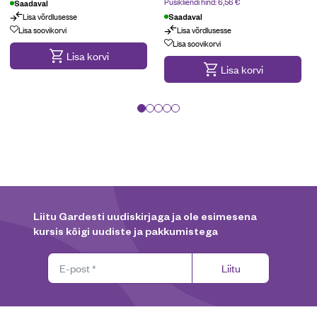
Püsikliendi hind:
6,56
€
Saadaval
Lisa võrdlusesse
Saadaval
Lisa soovikorvi
Lisa võrdlusesse
Lisa soovikorvi
Lisa korvi
Lisa korvi
Liitu Gardesti uudiskirjaga ja ole esimesena
kursis kõigi uudiste ja pakkumistega
Liitu