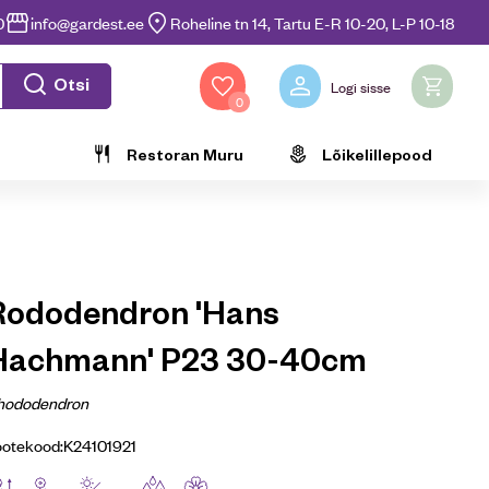
0
info@gardest.ee
Roheline tn 14, Tartu E-R 10-20, L-P 10-18
Otsi
Logi sisse
0
Restoran Muru
Lõikelillepood
Rododendron 'Hans
Hachmann' P23 30-40cm
hododendron
ootekood:
K24101921