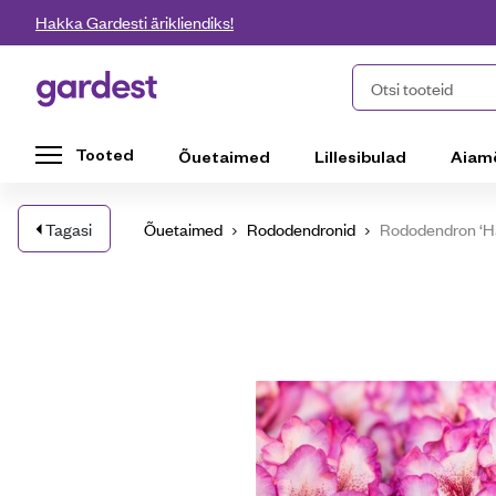
Liigu edasi põhisisu juurde
Hakka Gardesti ärikliendiks!
Gardest
Otsi tooteid
Tooted
Õuetaimed
Lillesibulad
Aiam
Tagasi
Õuetaimed
Rododendronid
Rododendron ‘