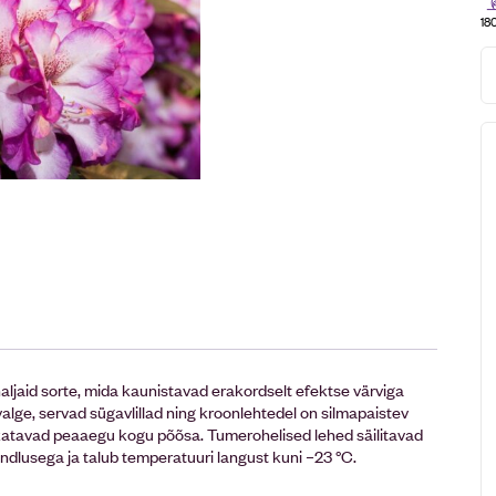
18
aid sorte, mida kaunistavad erakordselt efektse värviga
alge, servad sügavlillad ning kroonlehtedel on silmapaistev
 katavad peaaegu kogu põõsa. Tumerohelised lehed säilitavad
indlusega ja talub temperatuuri langust kuni –23 °C.