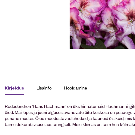
Lisainfo
Hooldamine
Kirjeldus
Rododendron ‘Hans Hachmann’ on üks hinnatumaid Hachmanni igihalj
õied. Mai lõpus ja juuni alguses avanevate õite keskosa on peaaegu v
punane muster. Õied moodustavad tihedaid ja kauneid õisikuid, mis
taime dekoratiivsuse aastaringselt. Meie kliimas on taim hea külmak