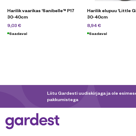
Harilik vaarikas ‘Sanibelle’® P17
Harilik elupuu ‘Little 
30-40cm
30-40cm
12,90
€
14,90
€
9,03
€
8,94
€
Saadaval
Saadaval
Liitu Gardesti uudiskirjaga ja ole esimese
pakkumistega