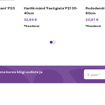
Giant’ P20
Harilik mänd ‘Fastigiata’ P21 30-
Rododendro
40cm
60cm
54,90
€
69
32,94
€
20,97
€
Saadaval
Saadaval
na kursis kõigi uudiste ja