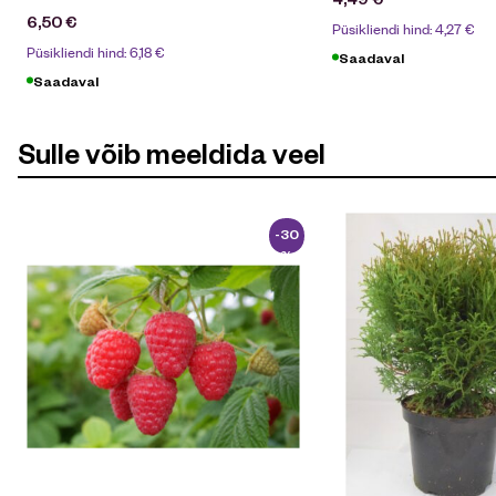
6,50
€
Püsikliendi hind:
4,27
€
Püsikliendi hind:
6,18
€
Saadaval
Saadaval
Sulle võib meeldida veel
-30
%