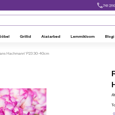
741 211
ööbel
Grillid
Aiatarbed
Lemmikloom
Blogi
Hans Hachmann’ P23 30-40cm
R
T