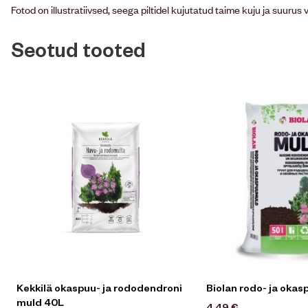
Fotod on illustratiivsed, seega piltidel kujutatud taime kuju ja suurus 
Seotud tooted
Kekkilä okaspuu- ja rododendroni
Biolan rodo- ja oka
muld 40L
4,49
€