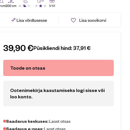
0 cm
200 cm
V-VI
Lisa võrdlusesse
Lisa soovikorvi
39,90
€
Püsikliendi hind:
37,91
€
Toode on otsas
Ootenimekirja kasutamiseks logi sisse või
loo konto
.
Laost otsas
Saadavus keskuses:
Laost otsas
Saadavus e-poes: