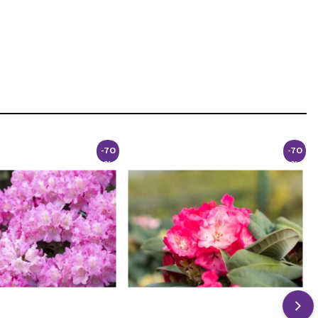
-70
-70
%
%