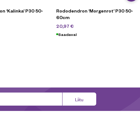
n ‘Kalinka’ P30 50-
Rododendron ‘Morgenrot’ P30 50-
60cm
,90
€
69,90
€
20,97
€
Saadaval
Liitu