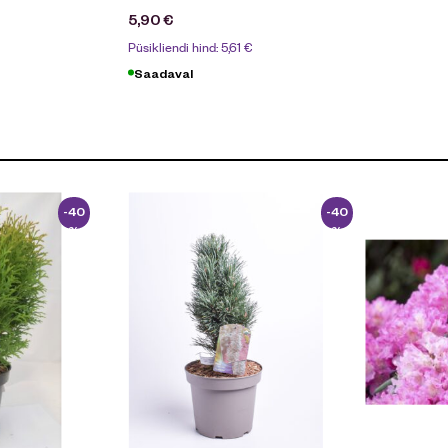
5,90
€
Püsikliendi hind:
5,61
€
Saadaval
-40
-40
%
%