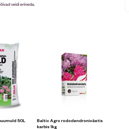
võivad veidi erineda.
spuumuld 50L
Baltic Agro rododendroniväetis
karbis 1kg