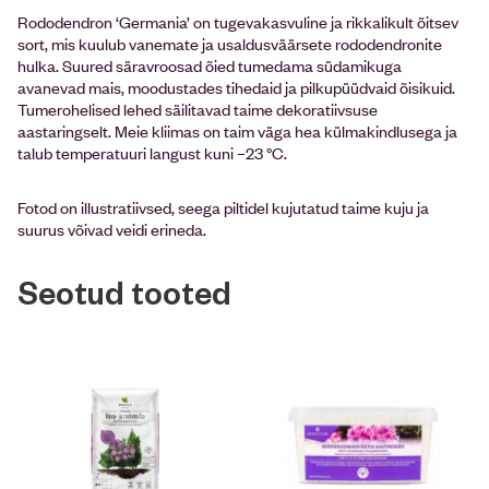
Rododendron ‘Germania’ on tugevakasvuline ja rikkalikult õitsev
sort, mis kuulub vanemate ja usaldusväärsete rododendronite
hulka. Suured säravroosad õied tumedama südamikuga
avanevad mais, moodustades tihedaid ja pilkupüüdvaid õisikuid.
Tumerohelised lehed säilitavad taime dekoratiivsuse
aastaringselt. Meie kliimas on taim väga hea külmakindlusega ja
talub temperatuuri langust kuni –23 °C.
Fotod on illustratiivsed, seega piltidel kujutatud taime kuju ja
suurus võivad veidi erineda.
Seotud tooted