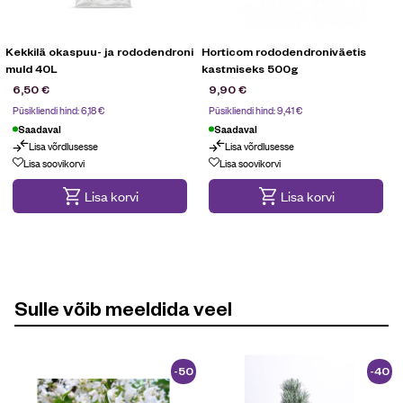
Kekkilä okaspuu- ja rododendroni
Horticom rododendroniväetis
muld 40L
kastmiseks 500g
6,50
€
9,90
€
Püsikliendi hind:
6,18
€
Püsikliendi hind:
9,41
€
Saadaval
Saadaval
Lisa võrdlusesse
Lisa võrdlusesse
Lisa soovikorvi
Lisa soovikorvi
Lisa korvi
Lisa korvi
Sulle võib meeldida veel
-50
-40
%
%