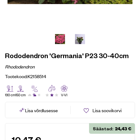
Rododendron 'Germania' P23 30-40cm
Rhododendron
Tootekood:
K2158514
130 cm
150 cm
V-VI
Lisa võrdlusesse
Lisa soovikorvi
24,43
€
Säästad: