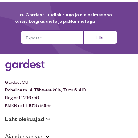
Liitu Gardesti uudiskirjaga ja ole esimesena
kursis kõigi uudiste ja pakkumistega
Liitu
Gardest OÜ
Roheline tn 14, Tähtvere küla, Tartu 61410
Reg nr 14246756
KMKR nr EE101978099
Lahtiolekuajad
Aianduskeskus