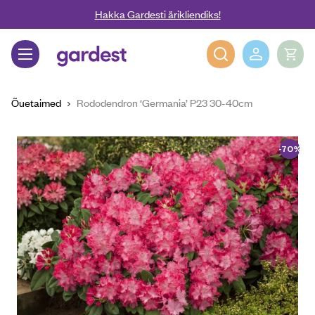
Liigu edasi põhisisu juurde
Hakka Gardesti ärikliendiks!
Gardest
Õuetaimed
Rododendron ‘Germania’ P23 30-40cm
-70%