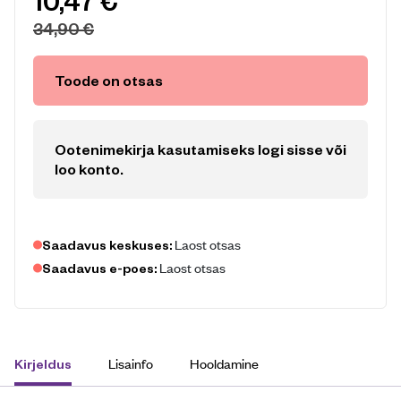
10,47
€
34,90
€
Toode on otsas
Ootenimekirja kasutamiseks logi sisse või
loo konto
.
Laost otsas
Saadavus keskuses:
Laost otsas
Saadavus e-poes:
Lisainfo
Hooldamine
Kirjeldus