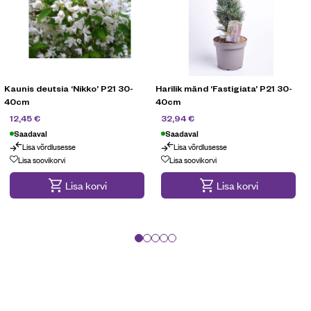
Kaunis deutsia ‘Nikko’ P21 30-
Harilik mänd ‘Fastigiata’ P21 30-
40cm
40cm
24,90
€
54,90
€
12,45
€
32,94
€
Saadaval
Saadaval
Lisa võrdlusesse
Lisa võrdlusesse
Lisa soovikorvi
Lisa soovikorvi
Lisa korvi
Lisa korvi