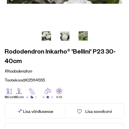
Rododendron Inkarho® 'Bellini' P23 30-
40cm
Rhododendron
Tootekood:
K25114555
180 cm
180 cm
V-VI
Lisa võrdlusesse
Lisa soovikorvi