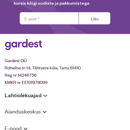
kursis kõigi uudiste ja pakkumistega
Liitu
Gardest OÜ
Roheline tn 14, Tähtvere küla, Tartu 61410
Reg nr 14246756
KMKR nr EE101978099
Lahtiolekuajad
Aianduskeskus
E-pood