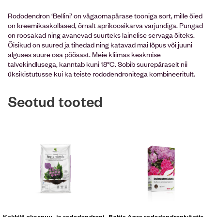
Rododendron ‘Bellini’ on vägaomapärase tooniga sort, mille õied
on kreemikaskollased, õrnalt aprikoosikarva varjundiga. Pungad
on roosakad ning avanevad suurteks lainelise servaga õiteks.
Õisikud on suured ja tihedad ning katavad mai lõpus või juuni
alguses suure osa põõsast. Meie kliimas keskmise
talvekindlusega, kanntab kuni 18°C. Sobib suurepäraselt nii
üksikistutusse kui ka teiste rododendronitega kombineeritult.
Seotud tooted
Kekkilä okaspuu- ja rododendroni
Baltic Agro rododendroniväetis