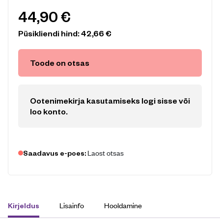
44,90
€
Püsikliendi hind:
42,66
€
Toode on otsas
Ootenimekirja kasutamiseks logi sisse või
loo konto
.
Laost otsas
Saadavus e-poes:
Lisainfo
Hooldamine
Kirjeldus