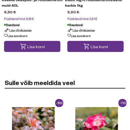
muld 40L
karbis 1kg
6,50
€
5,90
€
Püsikliendi hind:
6,18
€
Püsikliendi hind:
5,61
€
Saadaval
Saadaval
Lisa võrdlusesse
Lisa võrdlusesse
Lisa soovikorvi
Lisa soovikorvi
Lisa korvi
Lisa korvi
Sulle võib meeldida veel
-50
-70
%
%