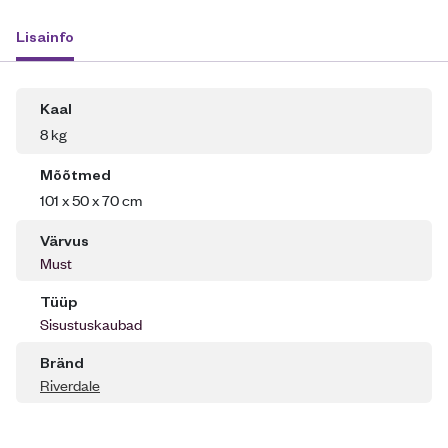
Lisainfo
Kaal
8 kg
Mõõtmed
101 x 50 x 70 cm
Värvus
Must
Tüüp
Sisustuskaubad
Bränd
Riverdale