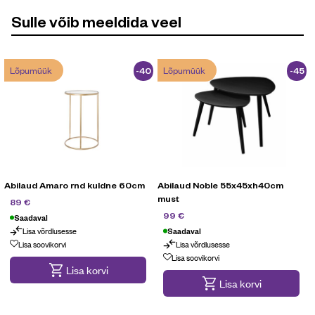
Sulle võib meeldida veel
Lõpumüük
Lõpumüük
-40
-45
%
%
Abilaud Amaro rnd kuldne 60cm
Abilaud Noble 55x45xh40cm
must
149
€
89
€
179
€
99
€
Saadaval
Lisa võrdlusesse
Saadaval
Lõpumüük
Lisa soovikorvi
Lisa võrdlusesse
Lõpumüük
Lisa soovikorvi
Lisa korvi
Lisa korvi