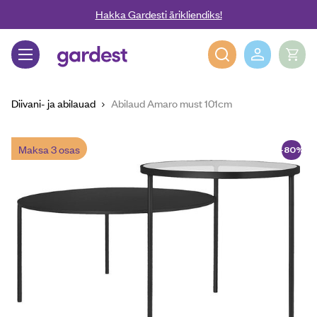
Liigu edasi põhisisu juurde
Hakka Gardesti ärikliendiks!
Gardest
Diivani- ja abilauad
Abilaud Amaro must 101cm
Maksa 3 osas
-80%