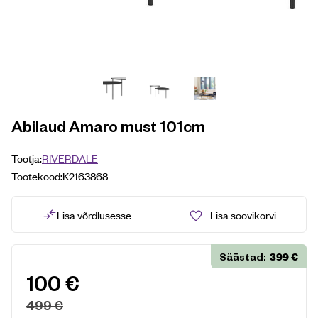
Abilaud Amaro must 101cm
Tootja:
RIVERDALE
Tootekood:
K2163868
Lisa võrdlusesse
Lisa soovikorvi
399
€
Säästad:
100
€
499
€