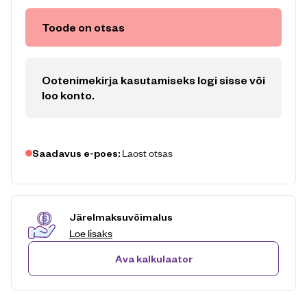
Toode on otsas
Ootenimekirja kasutamiseks logi sisse või
loo konto
.
Laost otsas
Saadavus e-poes:
Järelmaksuvõimalus
Loe lisaks
Ava kalkulaator