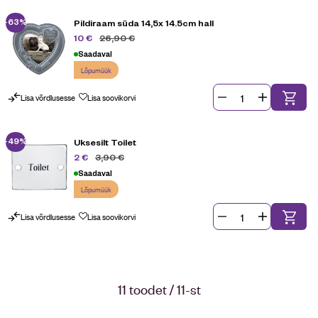
-63%
Pildiraam süda 14,5x 14.5cm hall
26,90
€
10
€
Saadaval
Lõpumüük
Lisa võrdlusesse
Lisa soovikorvi
-49%
Uksesilt Toilet
3,90
€
2
€
Saadaval
Lõpumüük
Lisa võrdlusesse
Lisa soovikorvi
11 toodet / 11-st