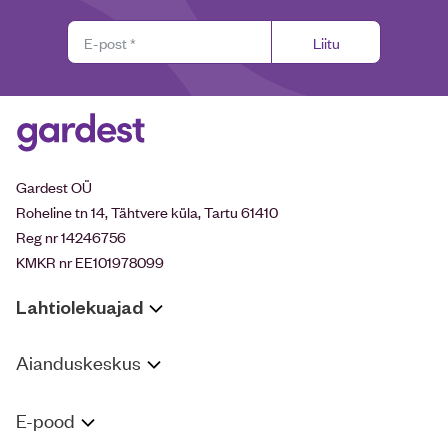
Liitu
Gardest OÜ
Roheline tn 14, Tähtvere küla, Tartu 61410
Reg nr 14246756
KMKR nr EE101978099
Lahtiolekuajad
Aianduskeskus
E-pood