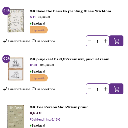
-44%
Silt Save the bees by planting these 20x14cm
8,90
€
5
€
Saadaval
Lõpumüük
Lisa võrdlusesse
Lisa soovikorvi
-62%
Pilt purjekast 37×1,5x27cm mix, puidust raam
39,90
€
15
€
Saadaval
Lõpumüük
Lisa võrdlusesse
Lisa soovikorvi
Silt Tea Person 14x h20cm pruun
8,90
€
Püsikliendi hind:
8,46
€
Saadaval