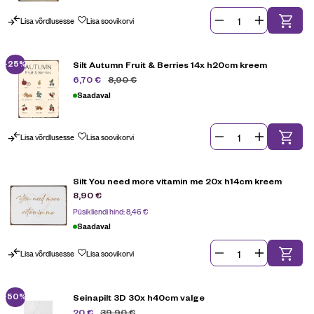
Lisa võrdlusesse
Lisa soovikorvi
-25%
Silt Autumn Fruit & Berries 14x h20cm kreem
8,90
€
6,70
€
Saadaval
Lisa võrdlusesse
Lisa soovikorvi
Silt You need more vitamin me 20x h14cm kreem
8,90
€
Püsikliendi hind:
8,46
€
Saadaval
Lisa võrdlusesse
Lisa soovikorvi
-50%
Seinapilt 3D 30x h40cm valge
39,90
€
20
€