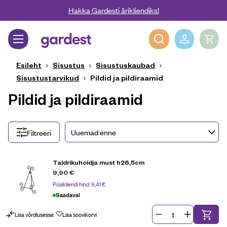
Liigu edasi põhisisu juurde
Hakka Gardesti ärikliendiks!
Gardest
Esileht
Sisustus
Sisustuskaubad
Sisustustarvikud
Pildid ja pildiraamid
Pildid ja pildiraamid
Filtreeri
Taldrikuhoidja must h26,5cm
9,90
€
Püsikliendi hind:
9,41
€
Saadaval
Lisa võrdlusesse
Lisa soovikorvi