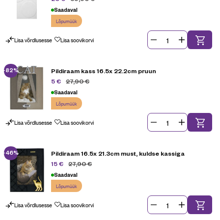
Saadaval
Lõpumüük
Lisa võrdlusesse
Lisa soovikorvi
-82%
Pildiraam kass 16.5x 22.2cm pruun
27,90
€
5
€
Saadaval
Lõpumüük
Lisa võrdlusesse
Lisa soovikorvi
-46%
Pildiraam 16.5x 21.3cm must, kuldse kassiga
27,90
€
15
€
Saadaval
Lõpumüük
Lisa võrdlusesse
Lisa soovikorvi