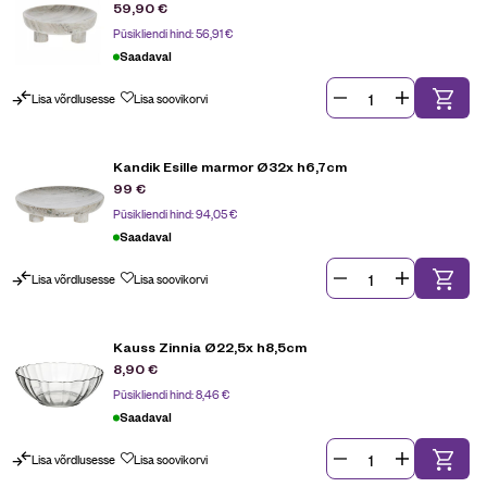
59,90
€
Püsikliendi hind:
56,91
€
Saadaval
Lisa võrdlusesse
Lisa soovikorvi
Kandik Esille marmor Ø32x h6,7cm
99
€
Püsikliendi hind:
94,05
€
Saadaval
Lisa võrdlusesse
Lisa soovikorvi
Kauss Zinnia Ø22,5x h8,5cm
8,90
€
Püsikliendi hind:
8,46
€
Saadaval
Lisa võrdlusesse
Lisa soovikorvi