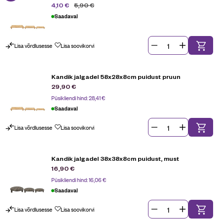
5,90
€
4,10
€
Saadaval
Lisa võrdlusesse
Lisa soovikorvi
Kandik jalgadel 58x28x8cm puidust pruun
29,90
€
Püsikliendi hind:
28,41
€
Saadaval
Lisa võrdlusesse
Lisa soovikorvi
Kandik jalgadel 38x38x8cm puidust, must
16,90
€
Püsikliendi hind:
16,06
€
Saadaval
Lisa võrdlusesse
Lisa soovikorvi