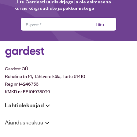
Liitu Gardesti uudiskirjaga ja ole esimesena
kursis kõigi uudiste ja pakkumistega
Liitu
Gardest OÜ
Roheline tn 14, Tähtvere küla, Tartu 61410
Reg nr 14246756
KMKR nr EE101978099
Lahtiolekuajad
Aianduskeskus