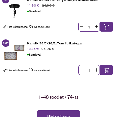
24,90
€
14,90
€
Saadaval
Lisa võrdlusesse
Lisa soovikorvi
-50%
Kandik 38,5×28,5x7cm liblikatega
26,90
€
13,45
€
Saadaval
Lisa võrdlusesse
Lisa soovikorvi
1–48 toodet / 74-st
Näita rohkem