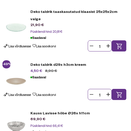
Deko taldrik taaskasutatud klaasist 25x25x2cm
valge
21,90
€
Püsikliendi hind:
20,81
€
Saadaval
Lisa võrdlusesse
Lisa soovikorvi
-49%
Deko taldrik d29x h3cm kreem
8,90
€
4,50
€
Saadaval
Lisa võrdlusesse
Lisa soovikorvi
Kauss Lavisse hõbe Ø26x h11cm
69,90
€
Püsikliendi hind:
66,41
€