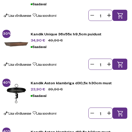
Saadaval
Lisa võrdlusesse
Lisa soovikorvi
-30%
Kandik Unique 36x55x h9,5cm puidust
49,90
€
34,90
€
Saadaval
Lisa võrdlusesse
Lisa soovikorvi
-40%
Kandik Aston klambriga d30,5x h30cm must
39,90
€
23,90
€
Saadaval
Lisa võrdlusesse
Lisa soovikorvi
-40%
Kandik Aston klambriga d19,5x h24cm must