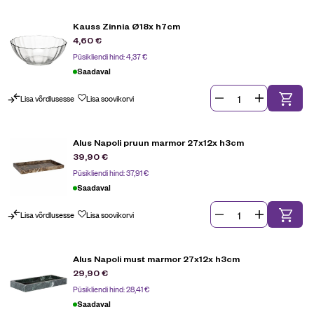
Kauss Zinnia Ø18x h7cm
4,60
€
Püsikliendi hind:
4,37
€
Saadaval
Lisa võrdlusesse
Lisa soovikorvi
Alus Napoli pruun marmor 27x12x h3cm
39,90
€
Püsikliendi hind:
37,91
€
Saadaval
Lisa võrdlusesse
Lisa soovikorvi
Alus Napoli must marmor 27x12x h3cm
29,90
€
Püsikliendi hind:
28,41
€
Saadaval