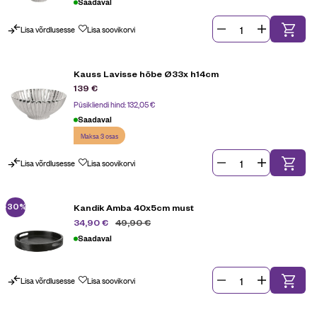
Saadaval
Lisa võrdlusesse
Lisa soovikorvi
Kauss Lavisse hõbe Ø33x h14cm
139
€
Püsikliendi hind:
132,05
€
Saadaval
Maksa 3 osas
Lisa võrdlusesse
Lisa soovikorvi
-30%
Kandik Amba 40x5cm must
49,90
€
34,90
€
Saadaval
Lisa võrdlusesse
Lisa soovikorvi