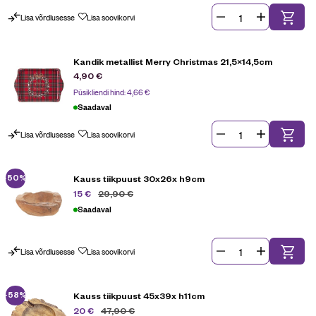
Lisa võrdlusesse
Lisa soovikorvi
Kandik metallist Merry Christmas 21,5×14,5cm
4,90
€
Püsikliendi hind:
4,66
€
Saadaval
Lisa võrdlusesse
Lisa soovikorvi
-50%
Kauss tiikpuust 30x26x h9cm
29,90
€
15
€
Saadaval
Lisa võrdlusesse
Lisa soovikorvi
-58%
Kauss tiikpuust 45x39x h11cm
47,90
€
20
€