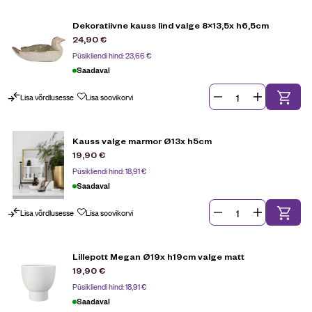
Dekoratiivne kauss lind valge 8×13,5x h6,5cm
24,90
€
Püsikliendi hind:
23,66
€
Saadaval
Lisa võrdlusesse
Lisa soovikorvi
Kauss valge marmor Ø13x h5cm
19,90
€
Püsikliendi hind:
18,91
€
Saadaval
Lisa võrdlusesse
Lisa soovikorvi
Lillepott Megan Ø19x h19cm valge matt
19,90
€
Püsikliendi hind:
18,91
€
Saadaval