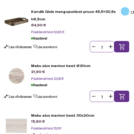
Kandik Gisle mangopuidust pruun 45,5×30,5x
U
h6,5cm
64,90
€
Püsikliendi hind:
61,66
€
Saadaval
Lisa võrdlusesse
Lisa soovikorvi
Maku alus marmor beež Ø30cm
21,90
€
Püsikliendi hind:
20,81
€
Saadaval
Lisa võrdlusesse
Lisa soovikorvi
Maku alus marmor beež 30x20cm
15,90
€
Püsikliendi hind:
15,11
€