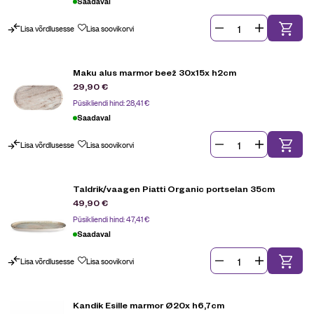
Saadaval
Lisa võrdlusesse
Lisa soovikorvi
Maku alus marmor beež 30x15x h2cm
29,90
€
Püsikliendi hind:
28,41
€
Saadaval
Lisa võrdlusesse
Lisa soovikorvi
Taldrik/vaagen Piatti Organic portselan 35cm
49,90
€
Püsikliendi hind:
47,41
€
Saadaval
Lisa võrdlusesse
Lisa soovikorvi
Kandik Esille marmor Ø20x h6,7cm