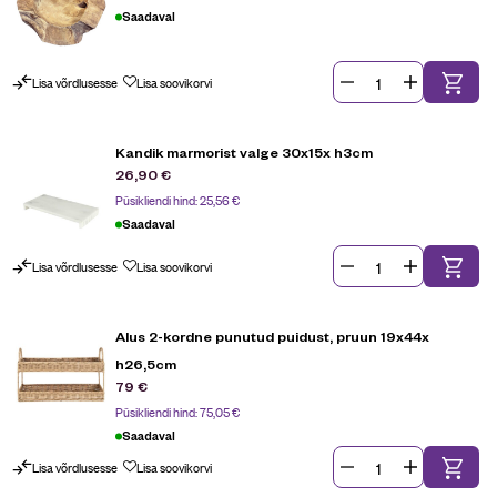
Saadaval
Lisa võrdlusesse
Lisa soovikorvi
Kandik marmorist valge 30x15x h3cm
26,90
€
Püsikliendi hind:
25,56
€
Saadaval
Lisa võrdlusesse
Lisa soovikorvi
Alus 2-kordne punutud puidust, pruun 19x44x
h26,5cm
79
€
Püsikliendi hind:
75,05
€
Saadaval
Lisa võrdlusesse
Lisa soovikorvi