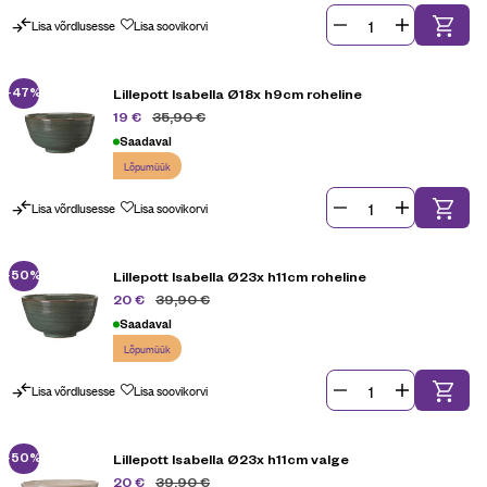
Lisa võrdlusesse
Lisa soovikorvi
-47%
Lillepott Isabella Ø18x h9cm roheline
35,90
€
19
€
Saadaval
Lõpumüük
Lisa võrdlusesse
Lisa soovikorvi
-50%
Lillepott Isabella Ø23x h11cm roheline
39,90
€
20
€
Saadaval
Lõpumüük
Lisa võrdlusesse
Lisa soovikorvi
-50%
Lillepott Isabella Ø23x h11cm valge
39,90
€
20
€