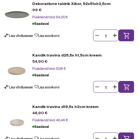
Dekoratiivne taldrik Xibor, 52x51xh2,5cm
99
€
Püsikliendi hind:
94,05
€
Saadaval
Lisa võrdlusesse
Lisa soovikorvi
Kandik travina d25,5x h1,5cm kreem
54,90
€
Püsikliendi hind:
52,16
€
Saadaval
Lisa võrdlusesse
Lisa soovikorvi
Kandik travina d19,5x h2cm kreem
48,90
€
Püsikliendi hind:
46,46
€
Saadaval
Lisa võrdlusesse
Lisa soovikorvi