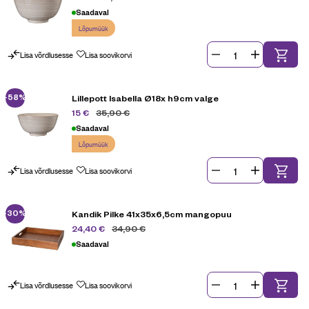
Saadaval
Lõpumüük
Lisa võrdlusesse
Lisa soovikorvi
-58%
Lillepott Isabella Ø18x h9cm valge
35,90
€
15
€
Saadaval
Lõpumüük
Lisa võrdlusesse
Lisa soovikorvi
-30%
Kandik Pilke 41x35x6,5cm mangopuu
34,90
€
24,40
€
Saadaval
Lisa võrdlusesse
Lisa soovikorvi