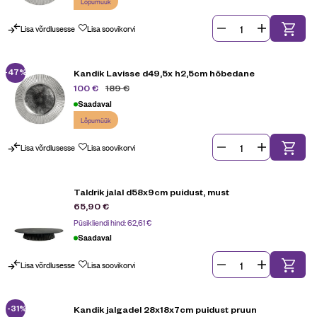
Lõpumüük
Lisa võrdlusesse
Lisa soovikorvi
-47%
Kandik Lavisse d49,5x h2,5cm hõbedane
189
€
100
€
Saadaval
Lõpumüük
Lisa võrdlusesse
Lisa soovikorvi
Taldrik jalal d58x9cm puidust, must
65,90
€
Püsikliendi hind:
62,61
€
Saadaval
Lisa võrdlusesse
Lisa soovikorvi
-31%
Kandik jalgadel 28x18x7cm puidust pruun