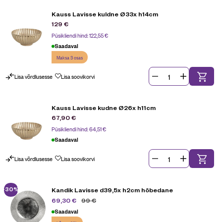
Kauss Lavisse kuldne Ø33x h14cm
129
€
Püsikliendi hind:
122,55
€
Saadaval
Maksa 3 osas
Lisa võrdlusesse
Lisa soovikorvi
Kauss Lavisse kudne Ø26x h11cm
67,90
€
Püsikliendi hind:
64,51
€
Saadaval
Lisa võrdlusesse
Lisa soovikorvi
-30%
Kandik Lavisse d39,5x h2cm hõbedane
99
€
69,30
€
Saadaval