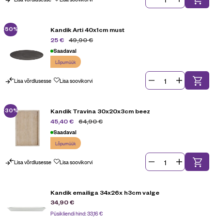
-50%
Kandik Arti 40x1cm must
49,90
€
25
€
Saadaval
Lõpumüük
Lisa võrdlusesse
Lisa soovikorvi
-30%
Kandik Travina 30x20x3cm beez
64,90
€
45,40
€
Saadaval
Lõpumüük
Lisa võrdlusesse
Lisa soovikorvi
Kandik emailiga 34x26x h3cm valge
34,90
€
Püsikliendi hind:
33,16
€