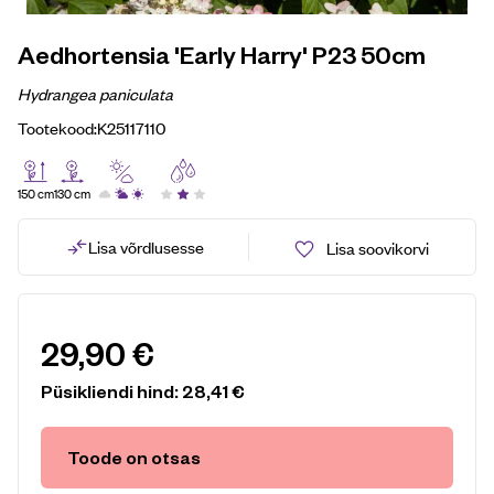
Aedhortensia 'Early Harry' P23 50cm
Hydrangea paniculata
Tootekood:
K25117110
150 cm
130 cm
Lisa võrdlusesse
Lisa soovikorvi
29,90
€
Püsikliendi hind:
28,41
€
Toode on otsas