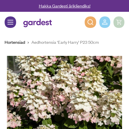
Liigu edasi põhisisu juurde
Hakka Gardesti ärikliendiks!
Gardest
Hortensiad
Aedhortensia ‘Early Harry’ P23 50cm