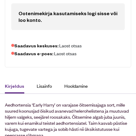
Ootenimekirja kasutamiseks logi sisse või
loo konto
.
Laost otsas
Saadavus keskuses:
Laost otsas
Saadavus e-poes:
Lisainfo
Hooldamine
Kirjeldus
Aedhortensia ‘Early Harry’ on varajase õitsemisajaga sort, mille
suured koonusjad õisikud avanevad helerohelistena ja muutuvad
hiljem valgeks, seejärel roosakaks. Õitsemine algab juba juunis,
varem kui enamikul teistel aedhortensiatel. Taim kasvab püstise
kujuga, tugevate vartega ja sobib hästi nii üksikistutusse kui
peenrasse rühmana.