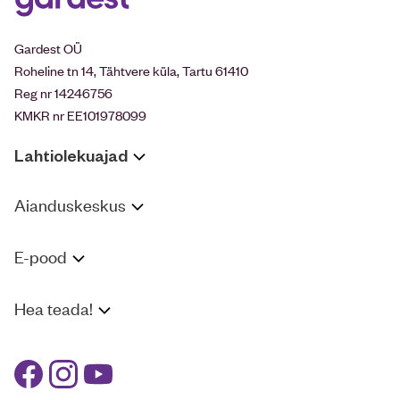
Gardest OÜ
Roheline tn 14, Tähtvere küla, Tartu 61410
Reg nr 14246756
KMKR nr EE101978099
Lahtiolekuajad
Aianduskeskus
E-pood
Hea teada!