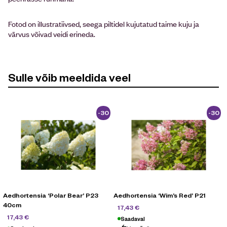
Fotod on illustratiivsed, seega piltidel kujutatud taime kuju ja
värvus võivad veidi erineda.
Sulle võib meeldida veel
-30
-30
%
%
Aedhortensia ‘Polar Bear’ P23
Aedhortensia ‘Wim’s Red’ P21
40cm
24,90
€
17,43
€
24,90
€
17,43
€
Saadaval