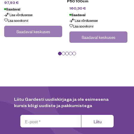
P50 100cm
139,90
€
97,93
€
229
€
160,30
€
Saadaval
Lisa võrdlusesse
Saadaval
Lisa soovikorvi
Lisa võrdlusesse
Lisa soovikorvi
Saadaval keskuses
Saadaval keskuses
Liitu Gardesti uudiskirjaga ja ole esimesena
kursis kõigi uudiste ja pakkumistega
Liitu