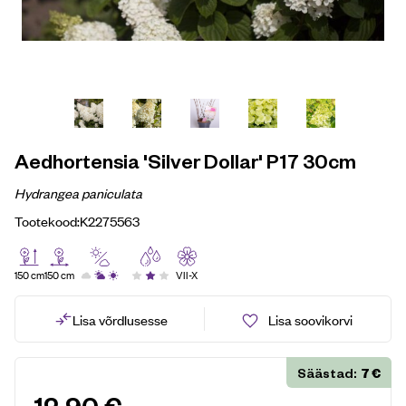
Aedhortensia 'Silver Dollar' P17 30cm
Hydrangea paniculata
Tootekood:
K2275563
150 cm
150 cm
VII-X
Lisa võrdlusesse
Lisa soovikorvi
7
€
Säästad: