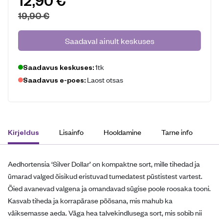
12,90
€
19,90
€
Saadaval ainult keskuses
1tk
Saadavus keskuses:
Laost otsas
Saadavus e-poes:
Lisainfo
Hooldamine
Tarne info
Kirjeldus
Aedhortensia ‘Silver Dollar’ on kompaktne sort, mille tihedad ja
ümarad valged õisikud eristuvad tumedatest püstistest vartest.
Õied avanevad valgena ja omandavad sügise poole roosaka tooni.
Kasvab tiheda ja korrapärase põõsana, mis mahub ka
väiksemasse aeda. Väga hea talvekindlusega sort, mis sobib nii