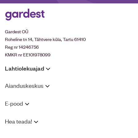
Gardest OÜ
Roheline tn 14, Tähtvere küla, Tartu 61410
Reg nr 14246756
KMKR nr EE101978099
Lahtiolekuajad
Aianduskeskus
E-pood
Hea teada!