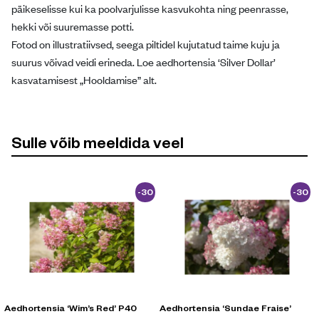
päikeselisse kui ka poolvarjulisse kasvukohta ning peenrasse,
hekki või suuremasse potti.
Fotod on illustratiivsed, seega piltidel kujutatud taime kuju ja
suurus võivad veidi erineda. Loe aedhortensia ‘Silver Dollar’
kasvatamisest „Hooldamise” alt.
Sulle võib meeldida veel
-30
-30
%
%
Aedhortensia ‘Wim’s Red’ P40
Aedhortensia ‘Sundae Fraise’