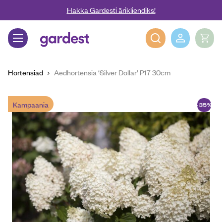
Liigu edasi põhisisu juurde
Hakka Gardesti ärikliendiks!
Gardest
Hortensiad
Aedhortensia ‘Silver Dollar’ P17 30cm
Kampaania
-35%