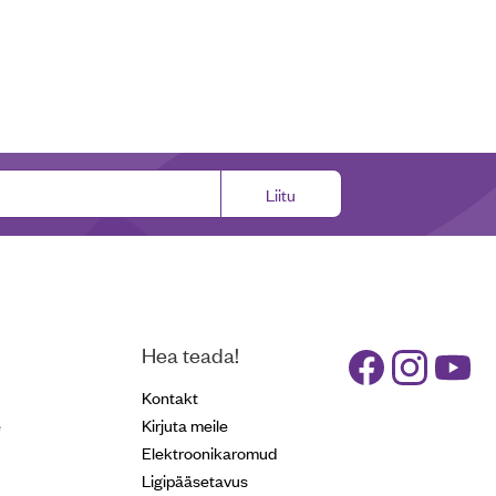
Liitu
Hea teada!
Kontakt
e
Kirjuta meile
Elektroonikaromud
Ligipääsetavus