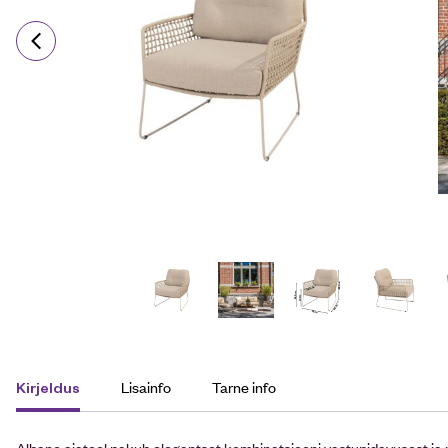
Lisainfo
Tarne info
Kirjeldus
Albano aiatool pakub elegantset kombinatsiooni vastupidavusest ja 