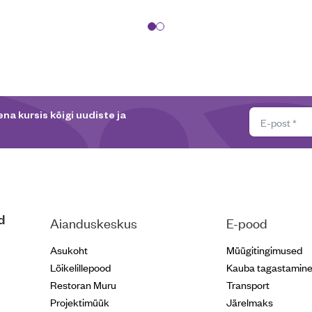
na kursis kõigi uudiste ja
d
Aianduskeskus
E-pood
Asukoht
Müügitingimused
Lõikelillepood
Kauba tagastamin
Restoran Muru
Transport
Projektimüük
Järelmaks