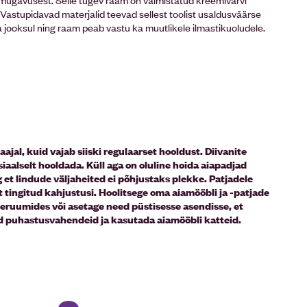
. Vastupidavad materjalid teevad sellest toolist usaldusväärse
ja jooksul ning raam peab vastu ka muutlikele ilmastikuoludele.
al, kuid vajab siiski regulaarset hooldust. Diivanite
siaalselt hooldada. Küll aga on oluline hoida aiapadjad
t lindude väljaheited ei põhjustaks plekke. Patjadele
 tingitud kahjustusi. Hoolitsege oma aiamööbli ja -patjade
iseruumides või asetage need püstisesse asendisse, et
id puhastusvahendeid ja kasutada aiamööbli katteid.