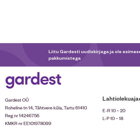
Liitu Gardesti uudiskirjaga ja ole esimese
pakkumistega
Lahtiolekuaja
Gardest OÜ
Roheline tn 14, Tähtvere küla, Tartu 61410
E-R 10 – 20
Reg nr 14246756
L-P 10 – 18
KMKR nr EE101978099