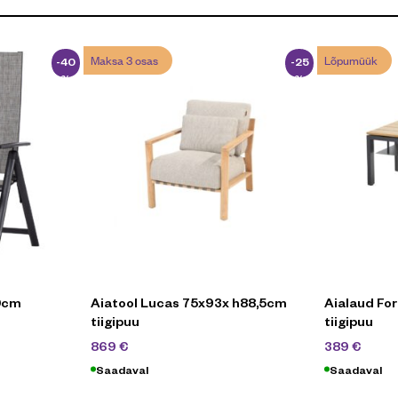
Maksa 3 osas
Lõpumüük
-40
-25
%
%
10cm
Aiatool Lucas 75x93x h88,5cm
Aialaud Fo
tiigipuu
tiigipuu
1159
€
549
869
€
389
€
Saadaval
Saadaval