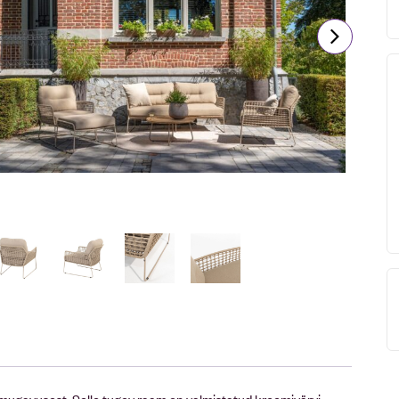
mugavusest. Selle tugev raam on valmistatud kreemivärvi