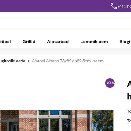
741 211
ööbel
Grillid
Aiatarbed
Lemmikloom
Blogi
ugitoolid aeda
Aiatool Albano 73x89x h82,5cm kreem
-27%
To
T