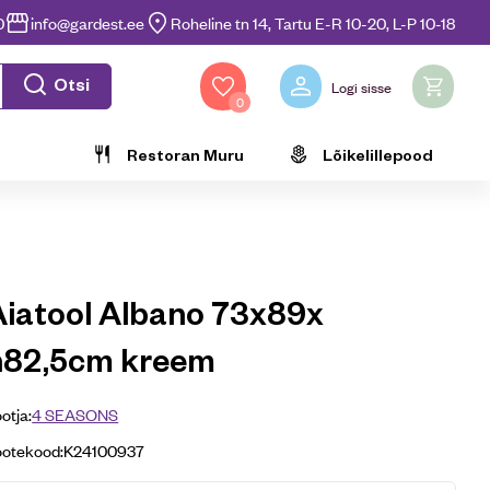
0
info@gardest.ee
Roheline tn 14, Tartu E-R 10-20, L-P 10-18
Otsi
Logi sisse
0
Restoran Muru
Lõikelillepood
Aiatool Albano 73x89x
h82,5cm kreem
otja:
4 SEASONS
ootekood:
K24100937