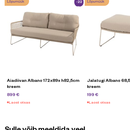
Lõpumüük
Lõpumüük
-22
%
Aiadiivan Albano 172x89x h82,5cm
Jalatugi Albano 68
kreem
kreem
1159
€
289
€
899
€
199
€
Laost otsas
Laost otsas
Sulle võib meeldida veel