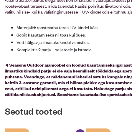
roostevabast terasest, mida täiendab käsitsi põimitud liivatooni köis
valiku nii sise- kui ka välistingimustesse – UV-kindel köis ei tuhmu a
Materjalid: roostevaba teras, UV-kindel köis.
Sobib kasutamiseks nii toas kui õues.
Vett hülgav ja ilmastikukindel viimistlus.
Komplektis 2 patja – seljatoele ja istmele.
4 Seasons Outdoor aiamööbel on loodud kasutamiseks igal aastaaj
ilmastikukindlaid patju ei ole vaja keemiliselt töödelda ega spet
puhtana. Veenduge, et mädanenud lehed ei satuks kangale ning e
kehtib 3-aastane garantii, mis ei hõlma plekke ega kasutamisest
eest, eriti kui neid pikemat aega ei kasutata. Hoiustage patju s
vältida niiskuskahjustusi. Soovitame kasutada 4so spetsiaalse
Seotud tooted