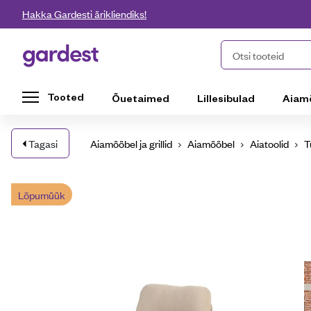
Liigu edasi põhisisu juurde
Hakka Gardesti ärikliendiks!
Gardest
Otsi tooteid
Tooted
Õuetaimed
Lillesibulad
Aiam
Tagasi
Aiamööbel ja grillid
Aiamööbel
Aiatoolid
T
Lõpumüük