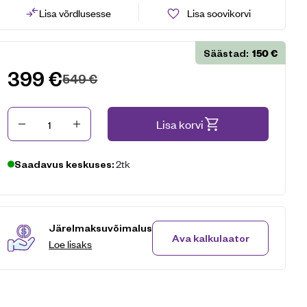
Lisa võrdlusesse
Lisa soovikorvi
150
€
Säästad:
399
€
549
€
Kogus
Lisa korvi
2tk
Saadavus keskuses:
Järelmaksuvõimalus
Ava kalkulaator
Loe lisaks