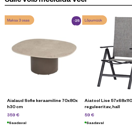
Maksa 3 osas
Lõpumüük
-25
%
Aialaud Sofie keraamiline 70x80x
Aiatool Lise 57x68x1
h30 cm
reguleeritav, hall
479
€
99
€
359
€
59
€
Saadaval
Saadaval