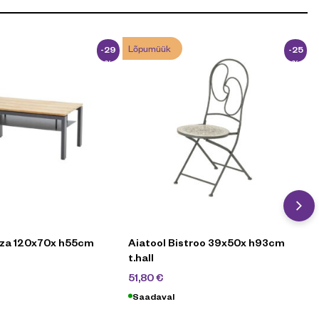
Lõpumüük
-29
-25
%
%
rza 120x70x h55cm
Aiatool Bistroo 39x50x h93cm
t.hall
€
69
€
51,80
€
Saadaval