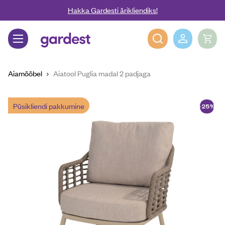
Liigu edasi põhisisu juurde
Hakka Gardesti ärikliendiks!
Gardest
Aiamööbel
Aiatool Puglia madal 2 padjaga
Püsikliendi pakkumine
-25%