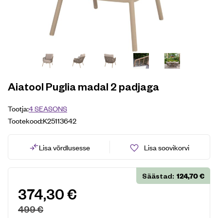
Aiatool Puglia madal 2 padjaga
Tootja:
4 SEASONS
Tootekood:
K25113642
Lisa võrdlusesse
Lisa soovikorvi
124,70
€
Säästad:
374,30
€
499
€