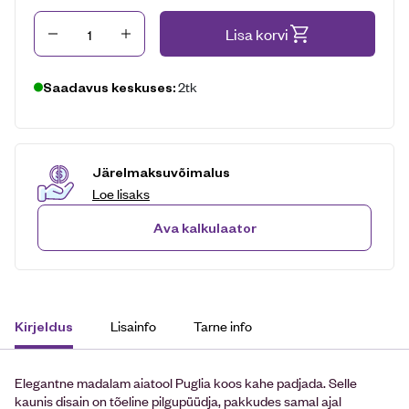
Kogus
Lisa korvi
2tk
Saadavus keskuses:
Järelmaksuvõimalus
Loe lisaks
Ava kalkulaator
Lisainfo
Tarne info
Kirjeldus
Elegantne madalam aiatool Puglia koos kahe padjada. Selle
kaunis disain on tõeline pilgupüüdja, pakkudes samal ajal