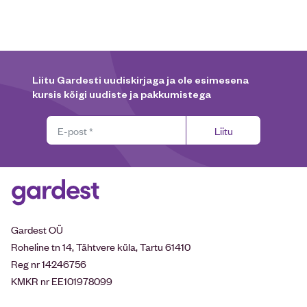
Liitu Gardesti uudiskirjaga ja ole esimesena
kursis kõigi uudiste ja pakkumistega
Liitu
Gardest OÜ
Roheline tn 14, Tähtvere küla, Tartu 61410
Reg nr 14246756
KMKR nr EE101978099