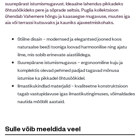
suurepärast istumismugavust. Ideaalne lahendus pikkadeks
õhtusöökideks pere ja sõprade seltsis. Puglia kollektsioon
ühendab Vahemere hõngu ja kaasaegse mugavuse, muutes iga
aia või terrassi kutsuvaks ja kauniks ajaveetmiskohaks.
Stiilne disain – modernsed ja elegantsed jooned koos
naturaalse beeži tooniga loovad harmoonilise ning ajatu
ilme, mis sobib erinevate aiastiilidega.
Suurepärane istumismugavus – ergonoomiline kuju ja
komplektis olevad pehmed padjad tagavad mõnusa
istumise ka pikkadel õhtusöökidel.
Ilmastikukindlad materjalid – kvaliteetne konstruktsioon
tagab vastupidavuse igas ilmastikutingimuses, võimaldades
nautida mööblit aastaid.
Sulle võib meeldida veel