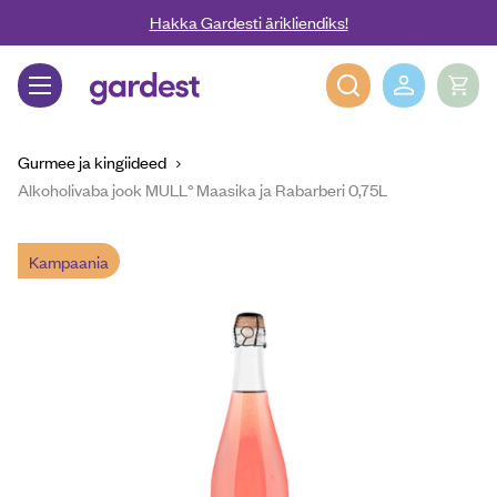
Liigu edasi põhisisu juurde
Hakka Gardesti ärikliendiks!
Gardest
Gurmee ja kingiideed
Alkoholivaba jook MULL° Maasika ja Rabarberi 0,75L
Kampaania