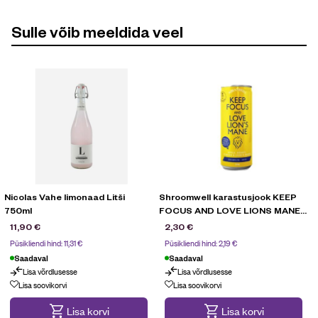
Sulle võib meeldida veel
Nicolas Vahe limonaad Litši
Shroomwell karastusjook KEEP
750ml
FOCUS AND LOVE LIONS MANE
250ml
11,90
€
2,30
€
Püsikliendi hind:
11,31
€
Püsikliendi hind:
2,19
€
Saadaval
Saadaval
Lisa võrdlusesse
Lisa võrdlusesse
Lisa soovikorvi
Lisa soovikorvi
Lisa korvi
Lisa korvi