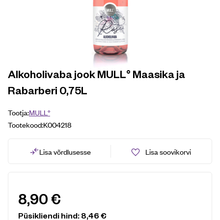
Alkoholivaba jook MULL° Maasika ja
Rabarberi 0,75L
Tootja:
MULL°
Tootekood:
K004218
Lisa võrdlusesse
Lisa soovikorvi
8,90
€
Püsikliendi hind:
8,46
€