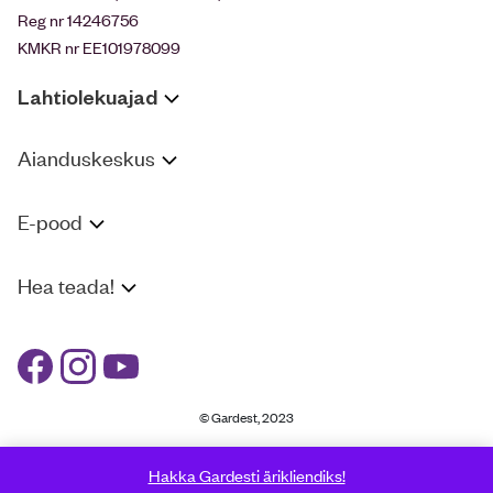
Reg nr 14246756
KMKR nr EE101978099
Lahtiolekuajad
Aianduskeskus
E-pood
Hea teada!
© Gardest, 2023
Hakka Gardesti ärikliendiks!