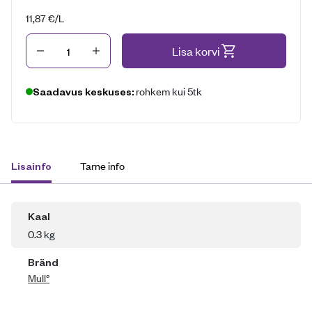
11,87
€
/L
Kogus
Lisa korvi
rohkem kui 5tk
Saadavus keskuses:
Tarne info
Lisainfo
Kaal
0.3 kg
Bränd
Mull°