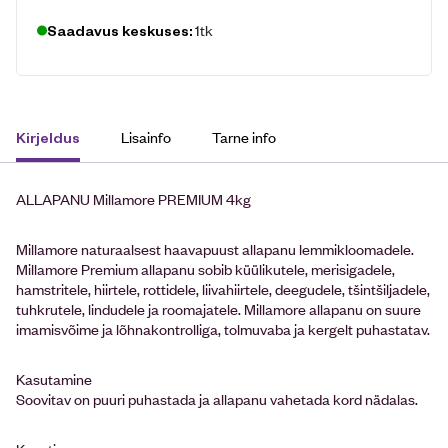
1tk
Saadavus keskuses:
Lisainfo
Tarne info
Kirjeldus
ALLAPANU Millamore PREMIUM 4kg
Millamore naturaalsest haavapuust allapanu lemmikloomadele.
Millamore Premium allapanu sobib küülikutele, merisigadele,
hamstritele, hiirtele, rottidele, liivahiirtele, deegudele, tšintšiljadele,
tuhkrutele, lindudele ja roomajatele. Millamore allapanu on suure
imamisvõime ja lõhnakontrolliga, tolmuvaba ja kergelt puhastatav.
Kasutamine
Soovitav on puuri puhastada ja allapanu vahetada kord nädalas.