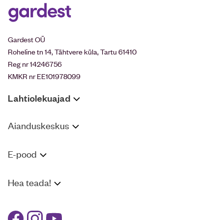
Gardest OÜ
Roheline tn 14, Tähtvere küla, Tartu 61410
Reg nr 14246756
KMKR nr EE101978099
Lahtiolekuajad
Aianduskeskus
E-pood
Hea teada!