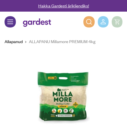
Liigu edasi põhisisu juurde
Hakka Gardesti ärikliendiks!
Gardest
Allapanud
ALLAPANU Millamore PREMIUM 4kg