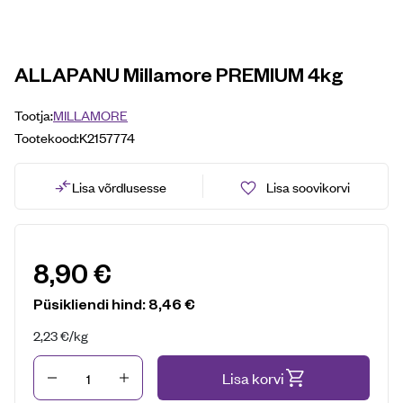
ALLAPANU Millamore PREMIUM 4kg
Tootja:
MILLAMORE
Tootekood:
K2157774
Lisa võrdlusesse
Lisa soovikorvi
8,90
€
Püsikliendi hind:
8,46
€
2,23
€
/kg
Kogus
Lisa korvi