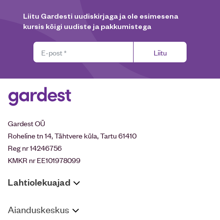
Liitu Gardesti uudiskirjaga ja ole esimesena
kursis kõigi uudiste ja pakkumistega
Liitu
Gardest OÜ
Roheline tn 14, Tähtvere küla, Tartu 61410
Reg nr 14246756
KMKR nr EE101978099
Lahtiolekuajad
Aianduskeskus