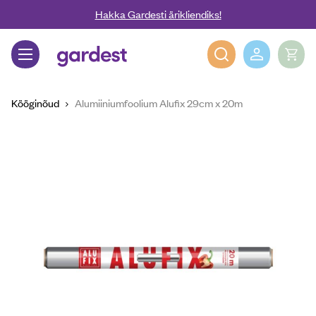
Liigu edasi põhisisu juurde
Hakka Gardesti ärikliendiks!
Gardest
Kööginõud
Alumiiniumfoolium Alufix 29cm x 20m