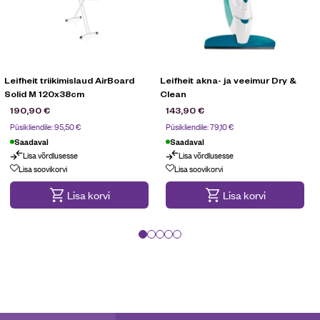
Leifheit triikimislaud AirBoard
Leifheit akna- ja veeimur Dry &
Solid M 120x38cm
Clean
190,90
€
143,90
€
Püsikliendile:
95,50
€
Püsikliendile:
79,10
€
Saadaval
Saadaval
Lisa võrdlusesse
Lisa võrdlusesse
Püsikliendi pakkumine
Püsikliendi pakkumine
Lisa soovikorvi
Lisa soovikorvi
Lisa korvi
Lisa korvi