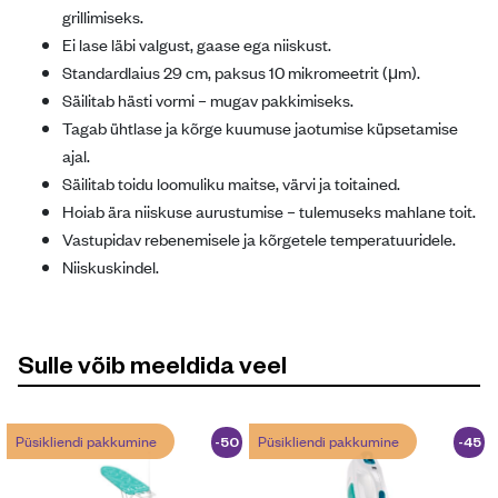
grillimiseks.
Ei lase läbi valgust, gaase ega niiskust.
Standardlaius 29 cm, paksus 10 mikromeetrit (μm).
Säilitab hästi vormi – mugav pakkimiseks.
Tagab ühtlase ja kõrge kuumuse jaotumise küpsetamise
ajal.
Säilitab toidu loomuliku maitse, värvi ja toitained.
Hoiab ära niiskuse aurustumise – tulemuseks mahlane toit.
Vastupidav rebenemisele ja kõrgetele temperatuuridele.
Niiskuskindel.
Sulle võib meeldida veel
Püsikliendi pakkumine
Püsikliendi pakkumine
-50
-45
%
%