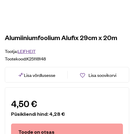
Alumiiniumfoolium Alufix 29cm x 20m
Tootja:
LEIFHEIT
Tootekood:
K25118148
Lisa võrdlusesse
Lisa soovikorvi
4,50
€
Püsikliendi hind:
4,28
€
Toode on otsas