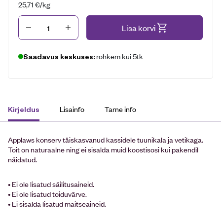
25,71
€
/kg
Kogus
Lisa korvi
rohkem kui 5tk
Saadavus keskuses:
Lisainfo
Tarne info
Kirjeldus
Applaws konserv täiskasvanud kassidele tuunikala ja vetikaga.
Toit on naturaalne ning ei sisalda muid koostisosi kui pakendil
näidatud.
• Ei ole lisatud säilitusaineid.
• Ei ole lisatud toiduvärve.
• Ei sisalda lisatud maitseaineid.