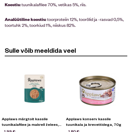
Koostis:
tuunikalafilee 70%, vetikas 5%, riis.
Analüütiline koostis:
toorproteiin 12%, toorõlid ja -rasvad 0,5%,
toortuhk 2%, toorkiud 1%, niiskus 82%.
Sulle võib meeldida veel
Applaws märgtoit kassile
Applaws konserv kassile
tuunikalafilee ja makrell želees,
tuunikala ja krevettidega, 70g
70g
1,99
€
1,80
€