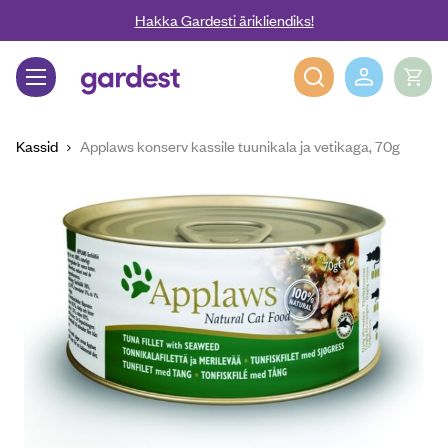
Liigu edasi põhisisu juurde
Hakka Gardesti ärikliendiks!
Gardest
Kassid
Applaws konserv kassile tuunikala ja vetikaga, 70g