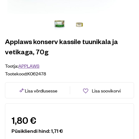
Applaws konserv kassile tuunikala ja
vetikaga, 70g
Tootja:
APPLAWS
Tootekood:
K062478
Lisa võrdlusesse
Lisa soovikorvi
1,80
€
Püsikliendi hind:
1,71
€