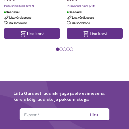
Püsikliendi hind:
1,89
€
Püsikliendi hind:
1,71
€
Saadaval
Saadaval
Lisa võrdlusesse
Lisa võrdlusesse
Lisa soovikorvi
Lisa soovikorvi
Lisa korvi
Lisa korvi
Liitu Gardesti uudiskirjaga ja ole esimesena
kursis kõigi uudiste ja pakkumistega
Liitu