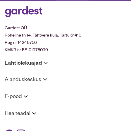
Gardest OÜ
Roheline tn 14, Tähtvere küla, Tartu 61410
Reg nr 14246756
KMKR nr EE101978099
Lahtiolekuajad
Aianduskeskus
E-pood
Hea teada!